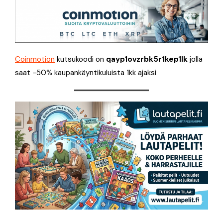
Coinmotion
kutsukoodi on
qayp1ovzrbk5r1kep1lk
jolla
saat -50% kaupankäyntikuluista 1kk ajaksi