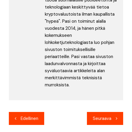
teknologiaan keskittyvää tietoa
kryptovaluutoista ilman kaupallista
"hypeä". Pasi on toiminut alalla
vuodesta 2014, ja hänen pitkä
kokemukseen
lohkoketjuteknologiasta luo pohjan
sivuston toimituksellisille
periaatteille. Pasi vastaa sivuston
laadunvalvonnasta ja kirjoittaa
syväluotaavia artikkeleita alan
merkittävimmistä teknisistä
murroksista.
Artikkelien
Edellinen
Seuraava
selaus