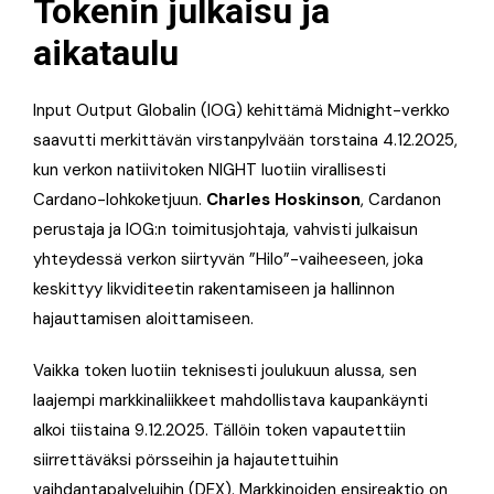
Tokenin julkaisu ja
aikataulu
Input Output Globalin (IOG) kehittämä Midnight-verkko
saavutti merkittävän virstanpylvään torstaina 4.12.2025,
kun verkon natiivitoken NIGHT luotiin virallisesti
Cardano-lohkoketjuun.
Charles Hoskinson
, Cardanon
perustaja ja IOG:n toimitusjohtaja, vahvisti julkaisun
yhteydessä verkon siirtyvän ”Hilo”-vaiheeseen, joka
keskittyy likviditeetin rakentamiseen ja hallinnon
hajauttamisen aloittamiseen.
Vaikka token luotiin teknisesti joulukuun alussa, sen
laajempi markkinaliikkeet mahdollistava kaupankäynti
alkoi tiistaina 9.12.2025. Tällöin token vapautettiin
siirrettäväksi pörsseihin ja hajautettuihin
vaihdantapalveluihin (DEX). Markkinoiden ensireaktio on