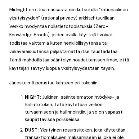
Midnight erottuu massasta niin kutsutulla ”rationaalisen
yksityisyyden” (rational privacy) arkkitehtuurillaan.
Verkko hyödyntää nollatietotodistuksia (Zero-
Knowledge Proofs), joiden avulla käyttäjät voivat
todistaa väittämiä kuten henkilöllisyytensä tai
vakavaraisuutensa paljastamatta itse taustadataa.
Tämä mahdollistaa sääntelyn noudattamisen ilman, että
käyttäjän täytyy luopua yksityisyydestään täysin.
Järjestelmä perustuu kahteen eri tokeniin:
NIGHT:
Julkinen, sääntelemätön hyödyke- ja
hallintotoken. Tätä käytetään verkon
turvaamiseen ja hallinnointiin, ja se on vapaasti
kaupattavissa pörsseissä.
DUST:
Yksityinen resurssitoken, jota käytetään
transaktiomaksujen maksamiseen ja joka ei ole