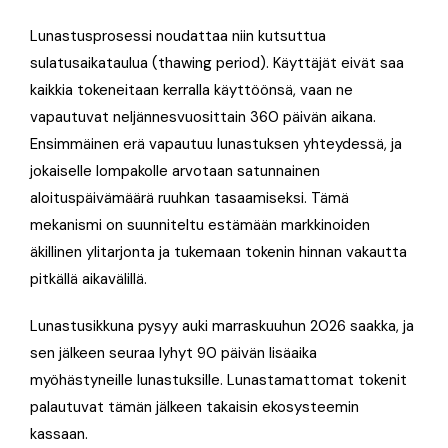
Lunastusprosessi noudattaa niin kutsuttua
sulatusaikataulua (thawing period). Käyttäjät eivät saa
kaikkia tokeneitaan kerralla käyttöönsä, vaan ne
vapautuvat neljännesvuosittain 360 päivän aikana.
Ensimmäinen erä vapautuu lunastuksen yhteydessä, ja
jokaiselle lompakolle arvotaan satunnainen
aloituspäivämäärä ruuhkan tasaamiseksi. Tämä
mekanismi on suunniteltu estämään markkinoiden
äkillinen ylitarjonta ja tukemaan tokenin hinnan vakautta
pitkällä aikavälillä.
Lunastusikkuna pysyy auki marraskuuhun 2026 saakka, ja
sen jälkeen seuraa lyhyt 90 päivän lisäaika
myöhästyneille lunastuksille. Lunastamattomat tokenit
palautuvat tämän jälkeen takaisin ekosysteemin
kassaan.