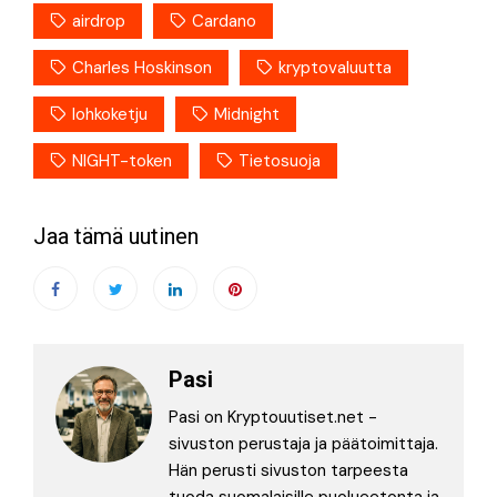
airdrop
Cardano
Charles Hoskinson
kryptovaluutta
lohkoketju
Midnight
NIGHT-token
Tietosuoja
Jaa tämä uutinen
Pasi
Pasi on Kryptouutiset.net -
sivuston perustaja ja päätoimittaja.
Hän perusti sivuston tarpeesta
tuoda suomalaisille puolueetonta ja