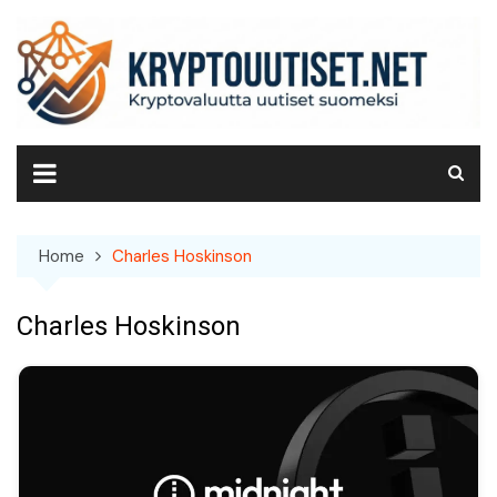
Skip
to
content
Home
Charles Hoskinson
Charles Hoskinson