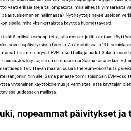
ttö vaati erillisiä tilejä tai lompakoita, mikä aiheutti ylimääräistä va
n palautussiemenien hallinnassa). Nyt käyttäjä näkee useiden verk
on sisällä, mikä yksinkertaistaa käyttöä huomattavasti.
yttäjältä erillisiä toimenpiteitä, sillä moniketjutilit otetaan käyt
n sovelluspäivityksissä (versio 7.57 mobiilissa ja 13.5 selainlaa
ntamat tilinimet säilyvät EVM-osoitteilla, ja uudet Solana-osoitt
 tileissä. Jos käyttäjällä on ollut useampi Solana-osoite kuin Eth
attisesti tarvittavan määrän uusia Ethereum-osoitteita pareiksi
ellään jonkin tilin alle. Sama periaate toimii toisinpäin EVM-osoi
yttää yhtenäinen käyttökokemus ja varmistaa, että käyttäjän ole
ttävissä uudessakin mallissa.
uki, nopeammat päivitykset ja 