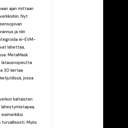
eaan ajan mittaan
verkkoihin. Nyt
teensopivan
annus ja niin
integroida ei-EVM-
vat lähettää,
issa. MetaMask
n latausnopeutta
pa 30 kertaa
tjutilissä, jossa
verkon kaltaisten
ta lähestymistapaa,
a esimerkiksi
turvallisesti. Myös