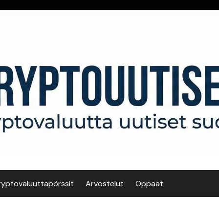
ryptovaluuttapörssit
Arvostelut
Oppaat