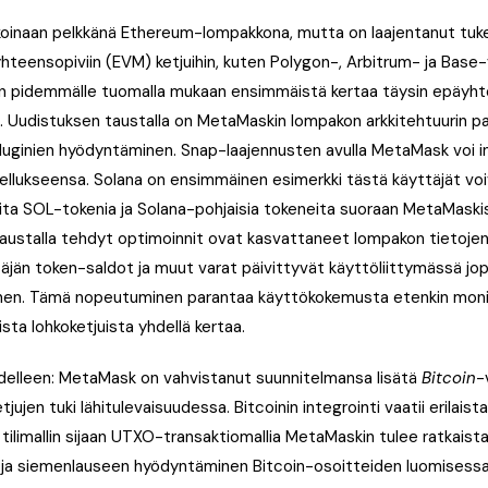
koinaan pelkkänä Ethereum-lompakkona, mutta on laajentanut tuk
hteensopiviin (EVM) ketjuihin, kuten Polygon-, Arbitrum- ja Base-
een pidemmälle tuomalla mukaan ensimmäistä kertaa täysin epäyh
n. Uudistuksen taustalla on MetaMaskin lompakon arkkitehtuurin par
luginien hyödyntäminen. Snap-laajennusten avulla MetaMask voi 
ovellukseensa. Solana on ensimmäinen esimerkki tästä käyttäjät voi
lita SOL-tokenia ja Solana-pohjaisia tokeneita suoraan MetaMask
taustalla tehdyt optimoinnit ovat kasvattaneet lompakon tietoje
täjän token-saldot ja muut varat päivittyvät käyttöliittymässä jo
en. Tämä nopeutuminen parantaa käyttökokemusta etenkin monike
sta lohkoketjuista yhdellä kertaa.
edelleen: MetaMask on vahvistanut suunnitelmansa lisätä
Bitcoin
-
ujen tuki lähitulevaisuudessa. Bitcoinin integrointi vaatii erilais
ä tilimallin sijaan UTXO-transaktiomallia MetaMaskin tulee ratkaist
a ja siemenlauseen hyödyntäminen Bitcoin-osoitteiden luomisessa 