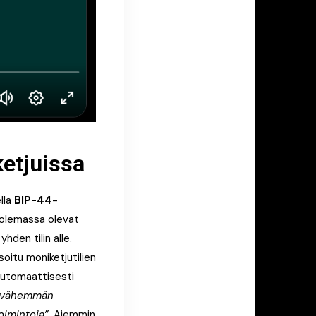
ketjuissa
lla
BIP-44
-
n olemassa olevat
den tilin alle.
soitu moniketjutilien
 automaattisesti
a vähemmän
toimintoja”
. Aiemmin