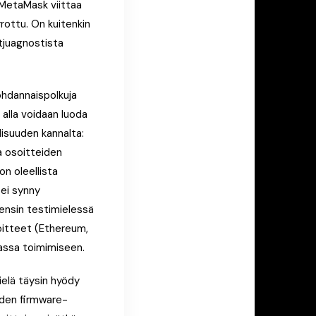
i MetaMask viittaa
rrottu. On kuitenkin
tjuagnostista
ohdannaispolkuja
alla voidaan luoda
lisuuden kannalta:
ja osoitteiden
n oleellista
tei synny
 ensin testimielessä
soitteet (Ethereum,
rassa toimimiseen.
ielä täysin hyödy
iden firmware-