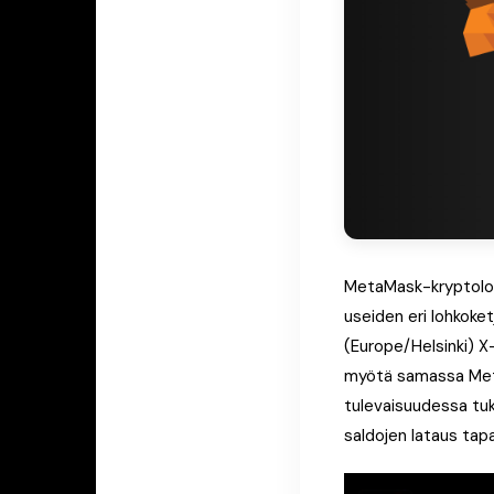
MetaMask-kryptolomp
useiden eri lohkoke
(Europe/Helsinki) X
myötä samassa MetaM
tulevaisuudessa tuk
saldojen lataus tap