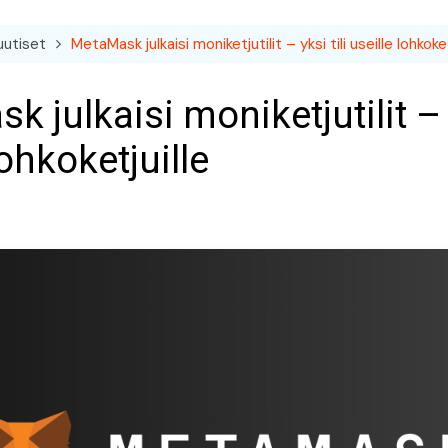
uutiset
MetaMask julkaisi moniketjutilit – yksi tili useille lohkoket
 julkaisi moniketjutilit – y
lohkoketjuille