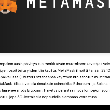
akon uusin päivitys tuo merkittävän muutoksen: käyttäjät voiva
tjujen osoitteita yhden tilin kautta. MetaMask ilmoitti tänään 28.
-palvelussa (Twitter) ottaneensa käyttöön niin sanotut
multichai
ask-tilissä voi olla rinnakkain esimerkiksi Ethereum- ja Solana-
i laajenee myös Bitcoiniin. Päivitys parantaa myös lompakon suori
ahtuu jopa 30-kertaisella nopeudella aiempaan verrattuna.