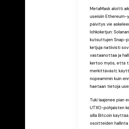
MetaMask aloitti ai
useisiin Ethereum-y
päivitys vie askel
lohkoketjun: Solana
kutsuttujen Snap-p
ketjuja natiivisti s
vastaanottaa ja hal
kertoo myös, että 
merkittävästi; käyt
nopeammin kuin enn
haetaan tietoja usei
Tuki laajenee pian 
UTXO-pohjaisten ketj
sillä Bitcoin käyttä
osoitteiden hallint