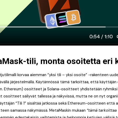
Mask-tili, monta osoitetta eri 
tilimalli korvaa aiemman “yksi tili – yksi osoite” -rakenteen uude
vällä järjestelmällä. Käytännössä tämä tarkoittaa, että käyttäjä
. Ethereum) osoitteet ja Solana-osoitteet yhdistetään ryhmiksi yh
t osoitteet säilyvät tallessa ja näkyvissä, mutta ne on nyt organi
 käyttäjän “Tili 1” sisältää jatkossa sekä Ethereum-osoitteen että
itteen samassa näkymässä. MetaMaskin mukaan
“tämä tarkoitta
 vähemmän edestakaisin vaihtamista ja helpompia ketjujen välisiä 