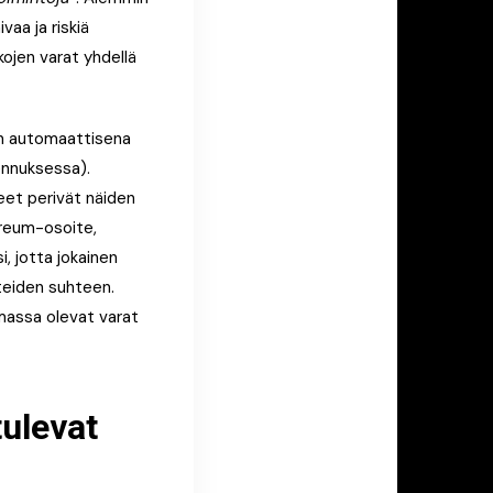
ivaa ja riskiä
kojen varat yhdellä
töön automaattisena
jennuksessa).
eet perivät näiden
ereum-osoite,
, jotta jokainen
tteiden suhteen.
massa olevat varat
tulevat