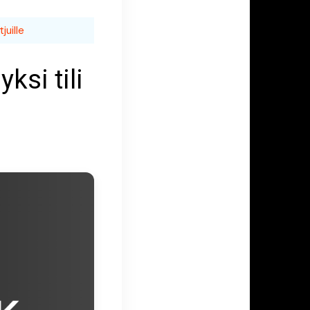
juille
ksi tili