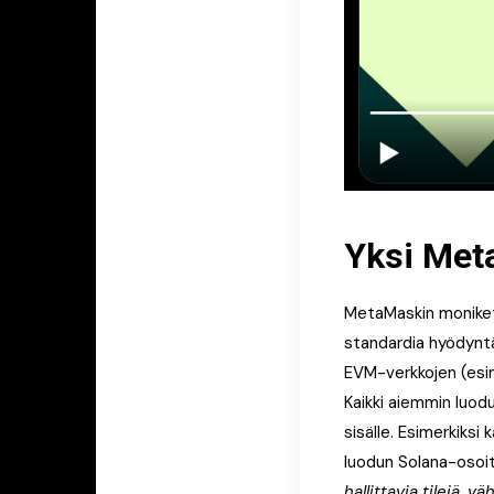
Yksi Meta
MetaMaskin moniketju
standardia hyödyntä
EVM-verkkojen (esim
Kaikki aiemmin luodu
sisälle. Esimerkiksi
luodun Solana-oso
hallittavia tilejä,