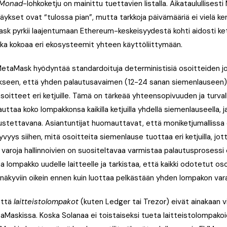
Monad
-lohkoketju on mainittu tuettavien listalla. Aikataulullisest
säykset ovat “tulossa pian”, mutta tarkkoja päivämääriä ei vielä ke
sk pyrkii laajentumaan Ethereum-keskeisyydestä kohti aidosti ke
ka kokoaa eri ekosysteemit yhteen käyttöliittymään.
 MetaMask hyödyntää standardoituja deterministisiä osoitteiden j
kseen, että yhden palautusavaimen (12-24 sanan siemenlauseen) 
soitteet eri ketjuille. Tämä on tärkeää yhteensopivuuden ja turval
auttaa koko lompakkonsa kaikilla ketjuilla yhdellä siemenlauseella, 
ustettavana. Asiantuntijat huomauttavat, että moniketjumallissa o
yvyys siihen, mitä osoitteita siemenlause tuottaa eri ketjuilla, jot
 varoja hallinnoivien on suositeltavaa varmistaa palautusprosessi
a lompakko uudelle laitteelle ja tarkistaa, että kaikki odotetut o
t näkyviin oikein ennen kuin luottaa pelkästään yhden lompakon va
että
laitteistolompakot
(kuten Ledger tai Trezor) eivät ainakaan v
taMaskissa. Koska Solanaa ei toistaiseksi tueta laitteistolompako