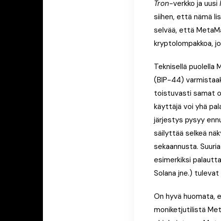
Tron
-verkko ja uusi
siihen, että nämä li
selvää, että MetaMa
kryptolompakkoa, jo
Teknisellä puolella
(BIP-44) varmistaa
toistuvasti samat o
käyttäjä voi yhä pal
järjestys pysyy enn
säilyttää selkeä näk
sekaannusta. Suuria
esimerkiksi palautta
Solana jne.) tuleva
On hyvä huomata, 
moniketjutilistä Me