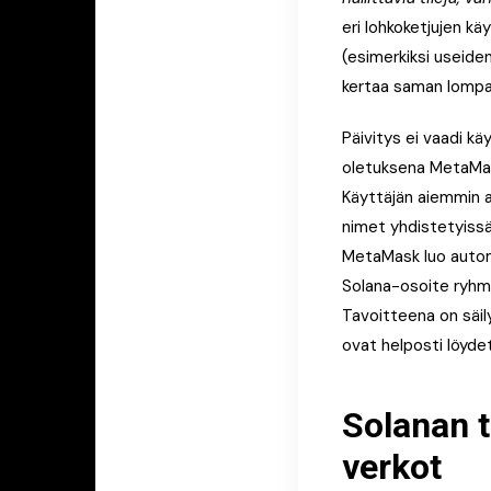
eri lohkoketjujen käy
(esimerkiksi useide
kertaa saman lompak
Päivitys ei vaadi kä
oletuksena MetaMaski
Käyttäjän aiemmin a
nimet yhdistetyissä
MetaMask luo automa
Solana-osoite ryhmit
Tavoitteena on säil
ovat helposti löyde
Solanan t
verkot