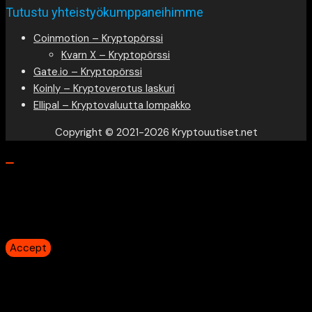
Tutustu yhteistyökumppaneihimme
Coinmotion – Kryptopörssi
Kvarn X – Kryptopörssi
Gate.io – Kryptopörssi
Koinly – Kryptoverotus laskuri
Ellipal – Kryptovaluutta lompakko
Copyright © 2021-2026 Kryptouutiset.net
Our website uses cookies to provide you the best
experience. However, by continuing to use our website, you
agree to our use of cookies.
Accept