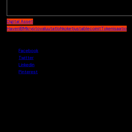
Digital Asset
Haven
IBM
kryptovaluutat
lohkoketju
stablecoinit
Tokenisaatio
Jaa tämä uutinen
Facebook
Twitter
Linkedin
Pinterest
Pasi
Pasi on Kryptouutiset.net -sivuston perustaja ja
päätoimittaja. Hän perusti sivuston tarpeesta tuoda
suomalaisille puolueetonta ja teknologiaan keskittyvää