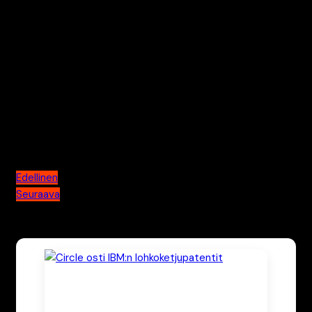
tietoa kryptovaluutoista ilman kaupallista "hypeä". Pasi on
toiminut alalla vuodesta 2014, ja hänen pitkä kokemukseen
lohkoketjuteknologiasta luo pohjan sivuston
toimituksellisille periaatteille. Pasi vastaa sivuston
laadunvalvonnasta ja kirjoittaa syväluotaavia artikkeleita
alan merkittävimmistä teknisistä murroksista.
Artikkelien selaus
Edellinen
Seuraava
Katso myös nämä