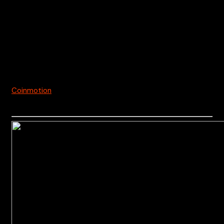
tiedotustarkoituksiin. Sitä ei tarjota tai ole tarkoitettu
k
äytettäväksi oikeudellisena, verotuksellisena, sijoitus-,
rahoitus- tai muuna neuvona.
Kryptouutiset.net ei vastaa kaupallisen tiedotteen
sisällöstä.
Coinmotion
kutsukoodi on
qayp1ovzrbk5r1kep1lk
jolla
saat -50% kaupankäyntikuluista 1kk ajaksi