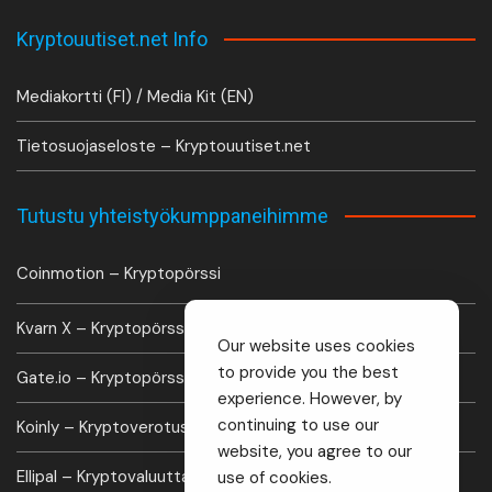
Kryptouutiset.net Info
Mediakortti (FI) / Media Kit (EN)
Tietosuojaseloste – Kryptouutiset.net
Tutustu yhteistyökumppaneihimme
Coinmotion – Kryptopörssi
Kvarn X – Kryptopörssi
Our website uses cookies
to provide you the best
Gate.io – Kryptopörssi
experience. However, by
continuing to use our
Koinly – Kryptoverotus laskuri
website, you agree to our
Ellipal – Kryptovaluutta lompakko
use of cookies.