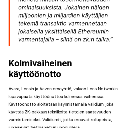
ominaisuuksista. Jokainen näiden
miljoonien ja miljardien käyttäjien
tekemä transaktio varmennetaan
jokaisella yksittäisellä Ethereumin
varmentajalla – siinä on zk:n taika.”
Kolmivaiheinen
käyttöönotto
Avara, Lensin ja Aaven emoyhtiö, valvoo Lens Networkin
lupavapaata käyttöönottoa kolmessa vaiheessa.
Käyttöönotto aloitetaan käynnistämällä validium, joka
käyttää ZK-pakkaustekniikoita tietojen saatavuuden
varmistamiseksi. Validiumit, jotka eroavat rollupeista,
julkaisevat tietoja ketjun ulkopuolella