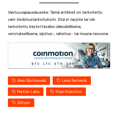
Vastuuvapauslauseke: Tämä artikkeli on tarkoitettu
vain tiedotustarkoituksiin. Sitä ei tarjota tai ole
tarkoitettu k
äytettäväksi oikeudellisena,
verotuksellisena, sijoitus-, rahoitus- tai muuna neuvona.
Alex Gluchowski
Lens Network
Matter Labs
Stani Kulechov
ZkSync