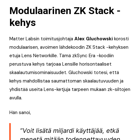
Modulaarinen ZK Stack -
kehys
Matter Labsin toimitusjohtaja
Alex Gluchowski
korosti
modulaarisen, avoimen lähdekoodin ZK Stack -kehyksen
etuja Lens Networkille. Tämä zkSync Era -koodiin
perustuva kehys tarjoaa Lensille horisontaaliset
skaalautumisominaisuudet. Gluchowski totesi, että
kehys mahdollistaa saumattoman skaalautuvuuden ja
yhdistää useita Lens-ketjuja tarpeen mukaan zk-siltojen
avulla.
Hän sanoi,
”Voit lisätä miljardi käyttäjää, etkä
menetä mitään todennettavuuden