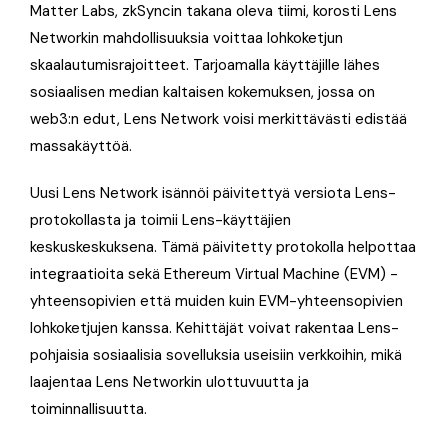
Matter Labs, zkSyncin takana oleva tiimi, korosti Lens
Networkin mahdollisuuksia voittaa lohkoketjun
skaalautumisrajoitteet. Tarjoamalla käyttäjille lähes
sosiaalisen median kaltaisen kokemuksen, jossa on
web3:n edut, Lens Network voisi merkittävästi edistää
massakäyttöä.
Uusi Lens Network isännöi päivitettyä versiota Lens-
protokollasta ja toimii Lens-käyttäjien
keskuskeskuksena. Tämä päivitetty protokolla helpottaa
integraatioita sekä Ethereum Virtual Machine (EVM) -
yhteensopivien että muiden kuin EVM-yhteensopivien
lohkoketjujen kanssa. Kehittäjät voivat rakentaa Lens-
pohjaisia sosiaalisia sovelluksia useisiin verkkoihin, mikä
laajentaa Lens Networkin ulottuvuutta ja
toiminnallisuutta.