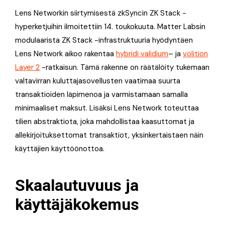
Lens Networkin siirtymisestä zkSyncin ZK Stack -
hyperketjuihin ilmoitettiin 14. toukokuuta. Matter Labsin
modulaarista ZK Stack -infrastruktuuria hyödyntäen
Lens Network aikoo rakentaa
hybridi validium
– ja
volition
Layer 2
-ratkaisun. Tämä rakenne on räätälöity tukemaan
valtavirran kuluttajasovellusten vaatimaa suurta
transaktioiden läpimenoa ja varmistamaan samalla
minimaaliset maksut. Lisäksi Lens Network toteuttaa
tilien abstraktiota, joka mahdollistaa kaasuttomat ja
allekirjoituksettomat transaktiot, yksinkertaistaen näin
käyttäjien käyttöönottoa.
Skaalautuvuus ja
käyttäjäkokemus