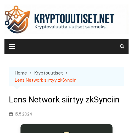
Skip
to
content
Home
Kryptouutiset
Lens Network siirtyy zkSynciin
Lens Network siirtyy zkSynciin
15.5.2024