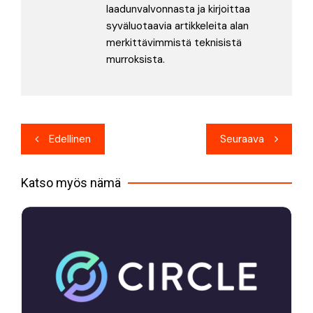
laadunvalvonnasta ja kirjoittaa
syväluotaavia artikkeleita alan
merkittävimmistä teknisistä
murroksista.
Artikkelien
Edellinen
Seuraava
selaus
Katso myös nämä