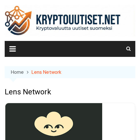
Skip
to
content
Home
Lens Network
Lens Network