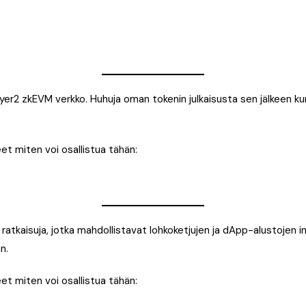
r2 zkEVM verkko. Huhuja oman tokenin julkaisusta sen jälkeen kun 
t miten voi osallistua tähän:
 ratkaisuja, jotka mahdollistavat lohkoketjujen ja dApp-alustojen 
n.
t miten voi osallistua tähän: