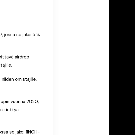
 jossa se jakoi 5 %
kittävä airdrop
jille.
niiden omistajille,
dropin vuonna 2020,
en tiettyä
jossa se jakoi 1INCH-