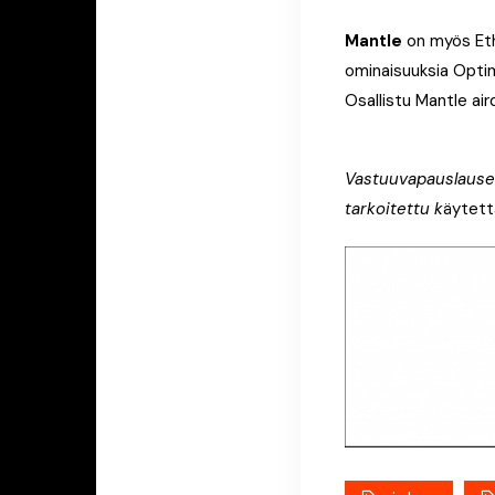
Mantle
on myös Eth
ominaisuuksia Opti
Osallistu Mantle air
Vastuuvapauslauseke
tarkoitettu k
äytettä