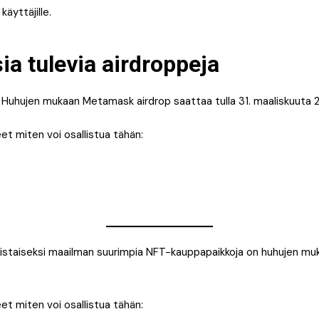
 käyttäjille.
ia tulevia airdroppeja
Huhujen mukaan Metamask airdrop saattaa tulla 31. maaliskuuta 
t miten voi osallistua tähän:
oistaiseksi maailman suurimpia NFT-kauppapaikkoja on huhujen mu
t miten voi osallistua tähän: