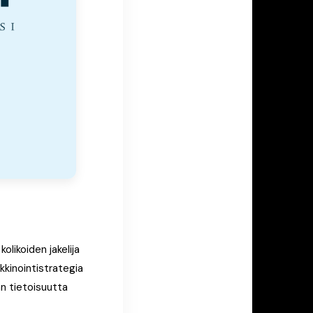
olikoiden jakelija
rkkinointistrategia
än tietoisuutta