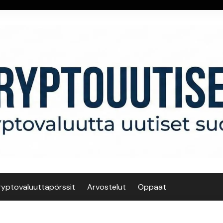
ryptovaluuttapörssit
Arvostelut
Oppaat