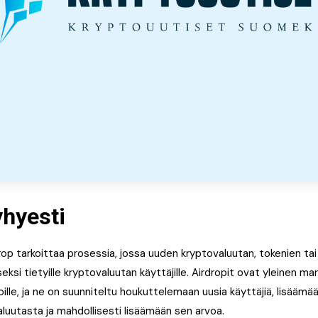
yhyesti
op tarkoittaa prosessia, jossa uuden kryptovaluutan, tokenien tai k
iseksi tietyille kryptovaluutan käyttäjille. Airdropit ovat yleinen ma
oille, ja ne on suunniteltu houkuttelemaan uusia käyttäjiä, lisäämä
luutasta ja mahdollisesti lisäämään sen arvoa.