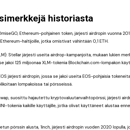
simerkkejä historiasta
iseGO, Ethereum-pohjainen token, järjesti airdropin vuonna 2017,
hereum-haltijoille, jotka omistivat vähintään 0,1 ETH.
M): Stellar järjesti useita airdrop-kampanjoita, mukaan lukien mer
se jakoi 125 miljoonaa XLM-tokenia Blockchain.com-lompakon käyttä
S järjesti airdropin, jossa se jakoi useita EOS-pohjaisia tokeneita 
likoitaan lompakoissa tai pörsseissä.
swap, suosittu hajautettu kryptovaluutanvaihtopörssi, järjesti air
NI-tokenia kaikille käyttäjille, jotka olivat käyttäneet alustaa enn
etun pörssin alusta, 1inch, järjesti airdropin vuoden 2020 lopulla, 