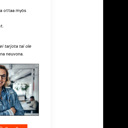
ta ottaa myös
t.
i tarjota tai ole
uuna neuvona.