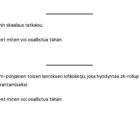
in skaalaus ratkaisu.
t miten voi osallistua tähän:
-pohjainen toisen kerroksen lohkoketju, joka hyödyntää zk-rollup
rantamiseksi.
t miten voi osallistua tähän: