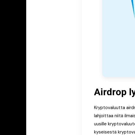
Airdrop l
Kryptovaluutta airdr
lahjoittaa niitä ilma
uusille kryptovaluut
kyseisestä kryptova