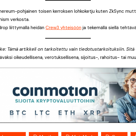
ereum-pohjainen toisen kerroksen lohkoketju kuten ZkSync mut
mism verkosta.
drop liittymällä heidän
Crew3 yhteisöön
ja tekemällä siellä tehtävä
: Tämä artikkeli on tarkoitettu vain tiedotustarkoituksiin. Sitä e
väksi oikeudellisena, verotuksellisena, sijoitus-, rahoitus- tai m