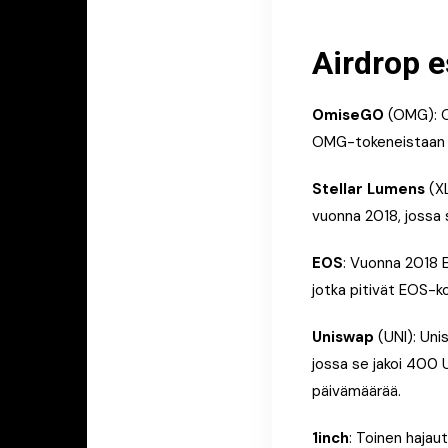
Airdrop e
OmiseGO
(OMG): Om
OMG-tokeneistaan Et
Stellar Lumens
(XL
vuonna 2018, jossa 
EOS
: Vuonna 2018 EO
jotka pitivät EOS-ko
Uniswap
(UNI): Uni
jossa se jakoi 400 U
päivämäärää.
1inch
: Toinen hajaut