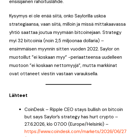
ensisijainen rahoituslähde
.
Kysymys ei ole enää siitä, onko Saylorilla uskoa
strategiaansa, vaan siitä, milloin ja missä mittakaavassa
yhtiö saattaa joutua myymään bitcoinejaan
. Strategy
myi 32 bitcoinia (noin 2,5 miljoonaa dollaria) –
ensimmäisen myynnin sitten vuoden 2022
. Saylor on
muotoillut ”ei koskaan myy” -periaatteensa uudelleen
muotoon ”ei koskaan nettomyyjä”
, mutta markkinat
ovat ottaneet viestin vastaan varauksella.
Lähteet
CoinDesk – Ripple CEO stays bullish on bitcoin
but says Saylor’s strategy has hurt crypto –
27.6.2026, klo 07.00 (Europe/Helsinki) –
https://www.coindesk.com/markets/2026/06/27