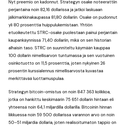
Nyt preemio on kadonnut. Strategyn osake noteerattiin
perjantaina noin 82,16 dollarissa ja jatkoi laskuaan
jälkimarkkinakaupassa 81,80 dollariin
. Osake on pudonnut
yli 80 prosenttia huippulukemistaan
. Yhtiön
etuoikeutettu STRC-osake puolestaan painui perjantain
kaupankäynnissä 71,40 dollariin, mikä on sen historian
alhaisin taso
. STRC on suunniteltu käymään kauppaa
100 dollarin nimellisarvon tuntumassa ja sen vuotuinen
osinkotuotto on 11,5 prosenttia, joten nykyinen 26
prosentin kurssialennus nimellisarvosta kuvastaa
merkittävää luottamuspulaa
.
Strategyn bitcoin-omistus on noin 847 363 kolikkoa,
jotka on hankittu keskimäärin 75 651 dollarin hintaan eli
yhteensä noin 64,1 miljardilla dollarilla
. Bitcoinin hinnan
liikkuessa noin 59 500 dollarissa
varannon arvo on noin
50–51 miljardia dollaria, joten realisoitumaton tappio on