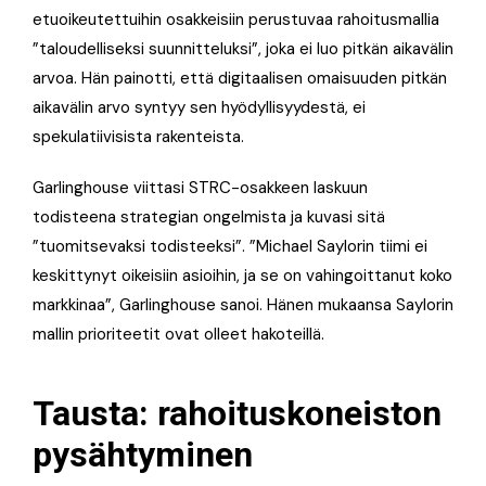
etuoikeutettuihin osakkeisiin perustuvaa rahoitusmallia
”taloudelliseksi suunnitteluksi”, joka ei luo pitkän aikavälin
arvoa
. Hän painotti, että digitaalisen omaisuuden pitkän
aikavälin arvo syntyy sen hyödyllisyydestä, ei
spekulatiivisista rakenteista
.
Garlinghouse viittasi STRC-osakkeen laskuun
todisteena strategian ongelmista ja kuvasi sitä
”tuomitsevaksi todisteeksi”
. ”Michael Saylorin tiimi ei
keskittynyt oikeisiin asioihin, ja se on vahingoittanut koko
markkinaa”, Garlinghouse sanoi
. Hänen mukaansa Saylorin
mallin prioriteetit ovat olleet hakoteillä.
Tausta: rahoituskoneiston
pysähtyminen