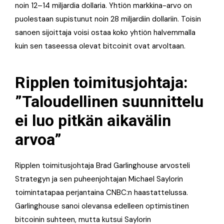
noin 12–14 miljardia dollaria
. Yhtiön markkina-arvo on
puolestaan supistunut noin 28 miljardiin dollariin
. Toisin
sanoen sijoittaja voisi ostaa koko yhtiön halvemmalla
kuin sen taseessa olevat bitcoinit ovat arvoltaan
.
Ripplen toimitusjohtaja:
”Taloudellinen suunnittelu
ei luo pitkän aikavälin
arvoa”
Ripplen toimitusjohtaja Brad Garlinghouse arvosteli
Strategyn ja sen puheenjohtajan Michael Saylorin
toimintatapaa perjantaina CNBC:n haastattelussa
.
Garlinghouse sanoi olevansa edelleen optimistinen
bitcoinin suhteen, mutta kutsui Saylorin