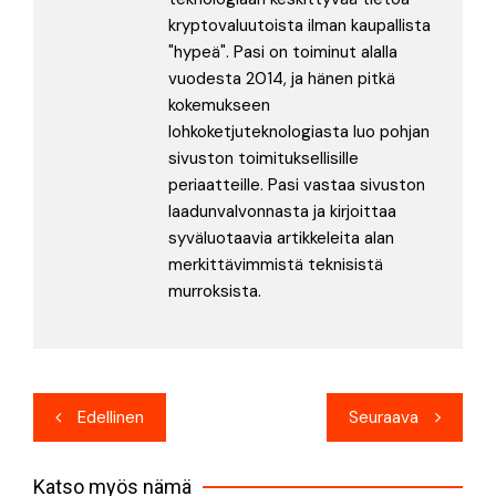
kryptovaluutoista ilman kaupallista
"hypeä". Pasi on toiminut alalla
vuodesta 2014, ja hänen pitkä
kokemukseen
lohkoketjuteknologiasta luo pohjan
sivuston toimituksellisille
periaatteille. Pasi vastaa sivuston
laadunvalvonnasta ja kirjoittaa
syväluotaavia artikkeleita alan
merkittävimmistä teknisistä
murroksista.
Artikkelien
Edellinen
Seuraava
selaus
Katso myös nämä