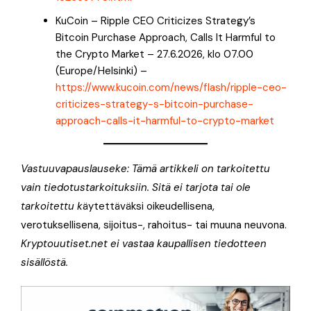
KuCoin – Ripple CEO Criticizes Strategy’s
Bitcoin Purchase Approach, Calls It Harmful to
the Crypto Market – 27.6.2026, klo 07.00
(Europe/Helsinki) –
https://www.kucoin.com/news/flash/ripple-ceo-
criticizes-strategy-s-bitcoin-purchase-
approach-calls-it-harmful-to-crypto-market
Vastuuvapauslauseke: Tämä artikkeli on tarkoitettu
vain tiedotustarkoituksiin. Sitä ei tarjota tai ole
tarkoitettu k
äytettäväksi oikeudellisena,
verotuksellisena, sijoitus-, rahoitus- tai muuna neuvona.
Kryptouutiset.net ei vastaa kaupallisen tiedotteen
sisällöstä.