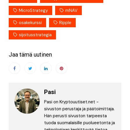
MicroStrategy
mNAV
osakekurssi
Ripple
sijoitusstrategia
Jaa tämä uutinen
Pasi
Pasi on Kryptouutiset.net -
sivuston perustaja ja päätoimittaja.
Hän perusti sivuston tarpeesta
tuoda suomalaisille puolueetonta ja
teknologiaan keskittyvää tietoa