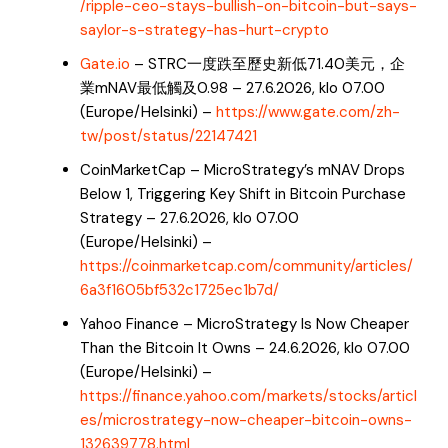
/ripple-ceo-stays-bullish-on-bitcoin-but-says-
saylor-s-strategy-has-hurt-crypto
Gate.io
– STRC一度跌至歷史新低71.40美元，企
業mNAV最低觸及0.98 – 27.6.2026, klo 07.00
(Europe/Helsinki) –
https://www.gate.com/zh-
tw/post/status/22147421
CoinMarketCap – MicroStrategy’s mNAV Drops
Below 1, Triggering Key Shift in Bitcoin Purchase
Strategy – 27.6.2026, klo 07.00
(Europe/Helsinki) –
https://coinmarketcap.com/community/articles/
6a3f1605bf532c1725ec1b7d/
Yahoo Finance – MicroStrategy Is Now Cheaper
Than the Bitcoin It Owns – 24.6.2026, klo 07.00
(Europe/Helsinki) –
https://finance.yahoo.com/markets/stocks/articl
es/microstrategy-now-cheaper-bitcoin-owns-
132639778.html