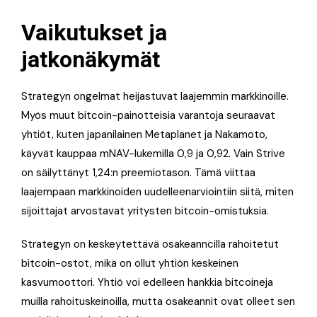
Vaikutukset ja
jatkonäkymät
Strategyn ongelmat heijastuvat laajemmin markkinoille.
Myös muut bitcoin-painotteisia varantoja seuraavat
yhtiöt, kuten japanilainen Metaplanet ja Nakamoto,
käyvät kauppaa mNAV-lukemilla 0,9 ja 0,92
. Vain Strive
on säilyttänyt 1,24:n preemiotason
. Tämä viittaa
laajempaan markkinoiden uudelleenarviointiin siitä, miten
sijoittajat arvostavat yritysten bitcoin-omistuksia
.
Strategyn on keskeytettävä osakeanncilla rahoitetut
bitcoin-ostot, mikä on ollut yhtiön keskeinen
kasvumoottori
. Yhtiö voi edelleen hankkia bitcoineja
muilla rahoituskeinoilla, mutta osakeannit ovat olleet sen