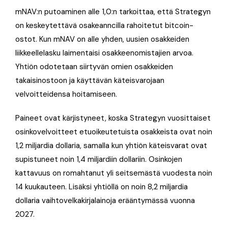
mNAV:n putoaminen alle 1,0:n tarkoittaa, että Strategyn
on keskeytettävä osakeanncilla rahoitetut bitcoin-
ostot
. Kun mNAV on alle yhden, uusien osakkeiden
liikkeellelasku laimentaisi osakkeenomistajien arvoa
.
Yhtiön odotetaan siirtyvän omien osakkeiden
takaisinostoon ja käyttävän käteisvarojaan
velvoitteidensa hoitamiseen
.
Paineet ovat kärjistyneet, koska Strategyn vuosittaiset
osinkovelvoitteet etuoikeutetuista osakkeista ovat noin
1,2 miljardia dollaria
, samalla kun yhtiön käteisvarat ovat
supistuneet noin 1,4 miljardiin dollariin
. Osinkojen
kattavuus on romahtanut yli seitsemästä vuodesta noin
14 kuukauteen
. Lisäksi yhtiöllä on noin 8,2 miljardia
dollaria vaihtovelkakirjalainoja erääntymässä vuonna
2027.