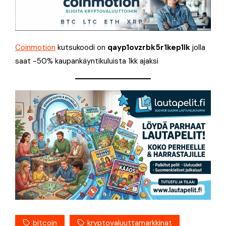
Coinmotion
kutsukoodi on
qayp1ovzrbk5r1kep1lk
jolla
saat -50% kaupankäyntikuluista 1kk ajaksi
bitcoin
kryptovaluuttamarkkinat