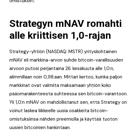
omistukset.
Strategyn mNAV romahti
alle kriittisen 1,0-rajan
Strategy-yhtiön (NASDAQ: MSTR) yrityskohtainen
mNAV eli markkina-arvon suhde bitcoin-varallisuuden
arvoon putosi perjantaina 26. kesäkuuta alle 1,0:n,
alimmillaan noin 0,98:aan. Mittari kertoo, kuinka paljon
markkinat ovat valmiita maksamaan yhtiön koko
pääomarakenteesta suhteessa sen bitcoin-varantoon.
Yli 1,0:n mNAV on mahdollistanut sen, että Strategy on
voinut laskea liikkeelle uusia osakkeita bitcoin-
omistuksiinsa nähden preemiolla ja käyttää tuoton
uusien bitcoinien hankintaan.