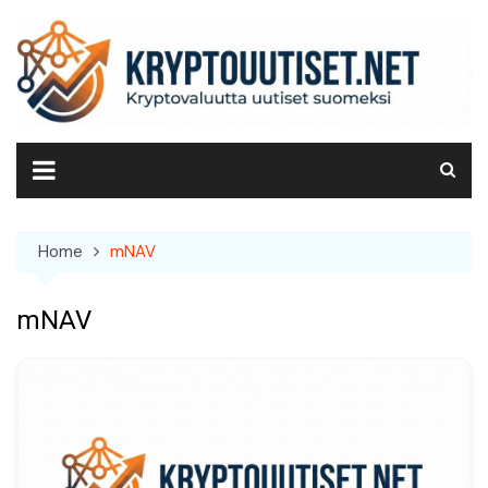
Skip
to
content
Home
mNAV
mNAV