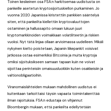
Toinen keskeinen osa FSA:n harkitsemaa uudistusta on
pankeille asetetun kryptosijoituskiellon purkaminen. Jo
vuonna 2020 Japanissa kiristettiin pankkien sääntelyä
siten, että pankeilta kiellettiin kryptovaluuttojen
ostaminen ja hallussapito omaan lukuun juuri
kryptomarkkinoiden voimakkaan volatiliteetin ja riskien
vuoksi. Nyt tätä linjaa ollaan arvioimassa uudelleen. Mikäli
nykyinen kielto poistetaan, Japanin liikepankit voisivat
jatkossa ostaa esimerkiksi Bitcoinia ja muita kryptoja
omiksi sijoituksikseen samaan tapaan kuin ne voivat
sijoittaa perinteisiin omaisuusluokkiin kuten osakkeisiin ja
valtionobligaatioihin.
Viranomaislähteiden mukaan mahdollinen uudistus ei
kuitenkaan tarkoittaisi täysin vapaata toimintakenttää
ilman rajoituksia. FSA:n edustaja on vihjannut
Bloombergin mukaan, että pankeilta edellytetään