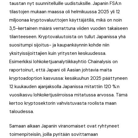
taustan nyt suunnitelluille uudistuksille. Japanin FSA:n
tilastojen mukaan maassa oli helmikuussa 2025 yli 12
miljoonaa kryptovaluuttojen käyttäjätiliä, mikä on noin
3,5-kertainen määrä verrattuna viiden vuoden takaiseen
tilanteeseen. Kryptovaluutoista on tullut Japanissa yhä
suositumpi sijoitus- ja kaupankäynnin kohde niin
yksityissijoittajien kuin yritysten keskuudessa.
Esimerkiksi lohkoketjuanalytiikkayhtiö Chainalysis on
raportoinut, että Japani oli Aasian johtavia maita
kryptoadoption kasvussa: kesäkuuhun 2025 päättyneen
12 kuukauden ajanjaksolla Japanissa mitattiin 120 %:n
vuosikasvu lohkoketjusiirroissa mitatussa arvossa. Tämä
kertoo kryptosektorin vahvistuvasta roolista maan
taloudessa.
Samaan aikaan Japanin viranomaiset ovat ryhtyneet
toimenpiteisiin, joilla pyritään sovittamaan