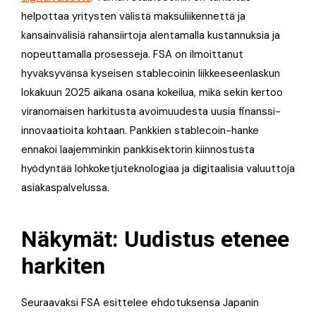
helpottaa yritysten välistä maksuliikennettä ja
kansainvälisiä rahansiirtoja alentamalla kustannuksia ja
nopeuttamalla prosesseja. FSA on ilmoittanut
hyväksyvänsä kyseisen stablecoinin liikkeeseenlaskun
lokakuun 2025 aikana osana kokeilua, mikä sekin kertoo
viranomaisen harkitusta avoimuudesta uusia finanssi-
innovaatioita kohtaan. Pankkien stablecoin-hanke
ennakoi laajemminkin pankkisektorin kiinnostusta
hyödyntää lohkoketjuteknologiaa ja digitaalisia valuuttoja
asiakaspalvelussa.
Näkymät: Uudistus etenee
harkiten
Seuraavaksi FSA esittelee ehdotuksensa Japanin