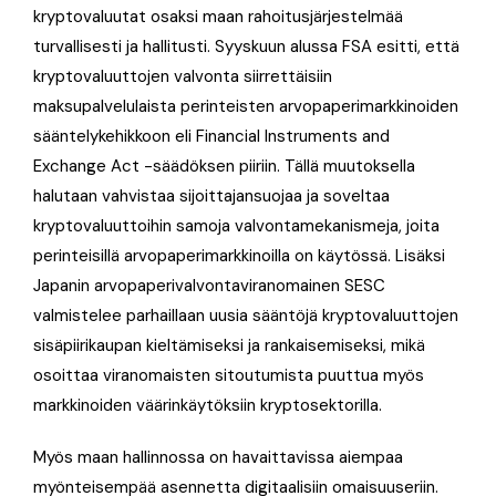
kryptovaluutat osaksi maan rahoitusjärjestelmää
turvallisesti ja hallitusti. Syyskuun alussa FSA esitti, että
kryptovaluuttojen valvonta siirrettäisiin
maksupalvelulaista perinteisten arvopaperimarkkinoiden
sääntelykehikkoon eli Financial Instruments and
Exchange Act -säädöksen piiriin. Tällä muutoksella
halutaan vahvistaa sijoittajansuojaa ja soveltaa
kryptovaluuttoihin samoja valvontamekanismeja, joita
perinteisillä arvopaperimarkkinoilla on käytössä. Lisäksi
Japanin arvopaperivalvontaviranomainen SESC
valmistelee parhaillaan uusia sääntöjä kryptovaluuttojen
sisäpiirikaupan kieltämiseksi ja rankaisemiseksi, mikä
osoittaa viranomaisten sitoutumista puuttua myös
markkinoiden väärinkäytöksiin kryptosektorilla.
Myös maan hallinnossa on havaittavissa aiempaa
myönteisempää asennetta digitaalisiin omaisuuseriin.