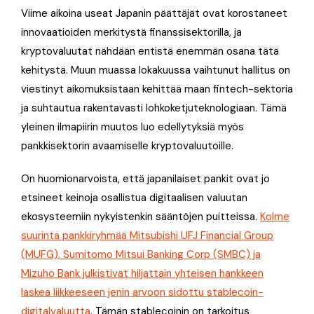
Viime aikoina useat Japanin päättäjät ovat korostaneet
innovaatioiden merkitystä finanssisektorilla, ja
kryptovaluutat nähdään entistä enemmän osana tätä
kehitystä. Muun muassa lokakuussa vaihtunut hallitus on
viestinyt aikomuksistaan kehittää maan fintech-sektoria
ja suhtautua rakentavasti lohkoketjuteknologiaan. Tämä
yleinen ilmapiirin muutos luo edellytyksiä myös
pankkisektorin avaamiselle kryptovaluutoille.
On huomionarvoista, että japanilaiset pankit ovat jo
etsineet keinoja osallistua digitaalisen valuutan
ekosysteemiin nykyistenkin sääntöjen puitteissa.
Kolme
suurinta pankkiryhmää Mitsubishi UFJ Financial Group
(MUFG), Sumitomo Mitsui Banking Corp (SMBC) ja
Mizuho Bank julkistivat hiljattain yhteisen hankkeen
laskea liikkeeseen jenin arvoon sidottu stablecoin-
digitalvaluutta
. Tämän stablecoinin on tarkoitus