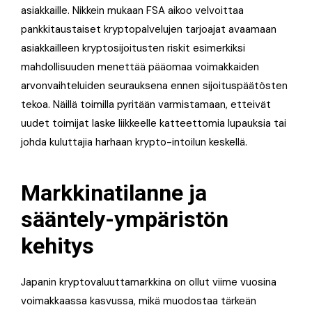
asiakkaille. Nikkein mukaan FSA aikoo velvoittaa
pankkitaustaiset kryptopalvelujen tarjoajat avaamaan
asiakkailleen kryptosijoitusten riskit esimerkiksi
mahdollisuuden menettää pääomaa voimakkaiden
arvonvaihteluiden seurauksena ennen sijoituspäätösten
tekoa. Näillä toimilla pyritään varmistamaan, etteivät
uudet toimijat laske liikkeelle katteettomia lupauksia tai
johda kuluttajia harhaan krypto-intoilun keskellä.
Markkinatilanne ja
sääntely-ympäristön
kehitys
Japanin kryptovaluuttamarkkina on ollut viime vuosina
voimakkaassa kasvussa, mikä muodostaa tärkeän