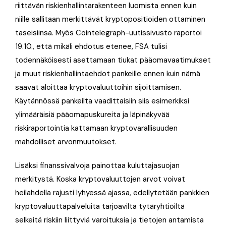
riittävän riskienhallintarakenteen luomista ennen kuin
niille sallitaan merkittävät kryptopositioiden ottaminen
taseisiinsa. Myös Cointelegraph-uutissivusto raportoi
19.10., että mikäli ehdotus etenee, FSA tulisi
todennäköisesti asettamaan tiukat pääomavaatimukset
ja muut riskienhallintaehdot pankeille ennen kuin nämä
saavat aloittaa kryptovaluuttoihin sijoittamisen.
Käytännössä pankeilta vaadittaisiin siis esimerkiksi
ylimääräisiä pääomapuskureita ja läpinäkyvää
riskiraportointia kattamaan kryptovarallisuuden
mahdolliset arvonmuutokset.
Lisäksi finanssivalvoja painottaa kuluttajasuojan
merkitystä. Koska kryptovaluuttojen arvot voivat
heilahdella rajusti lyhyessä ajassa, edellytetään pankkien
kryptovaluuttapalveluita tarjoavilta tytäryhtiöiltä
selkeitä riskiin liittyviä varoituksia ja tietojen antamista