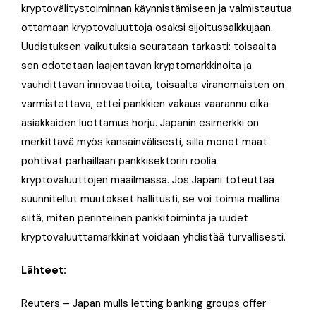
kryptovälitystoiminnan käynnistämiseen ja valmistautua
ottamaan kryptovaluuttoja osaksi sijoitussalkkujaan.
Uudistuksen vaikutuksia seurataan tarkasti: toisaalta
sen odotetaan laajentavan kryptomarkkinoita ja
vauhdittavan innovaatioita, toisaalta viranomaisten on
varmistettava, ettei pankkien vakaus vaarannu eikä
asiakkaiden luottamus horju. Japanin esimerkki on
merkittävä myös kansainvälisesti, sillä monet maat
pohtivat parhaillaan pankkisektorin roolia
kryptovaluuttojen maailmassa. Jos Japani toteuttaa
suunnitellut muutokset hallitusti, se voi toimia mallina
siitä, miten perinteinen pankkitoiminta ja uudet
kryptovaluuttamarkkinat voidaan yhdistää turvallisesti.
Lähteet:
Reuters – Japan mulls letting banking groups offer