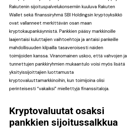
Rakutenin sijoituspalvelukonserniin kuuluva Rakuten
Wallet sekä finanssiryhmä SBI Holdingsin kryptoyksikkö
ovat vallanneet merkittävän osan maan
kryptokaupankäynnistä. Pankkien pääsy markkinoille
laajentaisi kuluttajien vaihtoehtoja ja antaisi pankeille
mahdollisuuden kilpailla tasaveroisesti näiden
toimijoiden kanssa. Viranomainen uskoo, että vahvojen ja
tunnettujen pankkiryhmien mukaantulo voisi myös lisätä
yksityissijoittajien luottamusta
kryptovaluuttamarkkinoihin, kun toimijoina olisi
perinteisesti “vakaiksi” miellettyjä finanssitaloja.
Kryptovaluutat osaksi
pankkien sijoitussalkkua