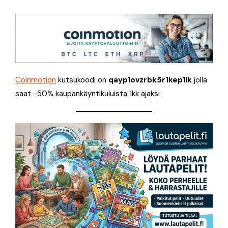
Coinmotion
kutsukoodi on
qayp1ovzrbk5r1kep1lk
jolla
saat -50% kaupankäyntikuluista 1kk ajaksi