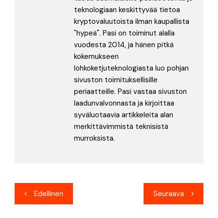
teknologiaan keskittyvää tietoa
kryptovaluutoista ilman kaupallista
"hypeä". Pasi on toiminut alalla
vuodesta 2014, ja hänen pitkä
kokemukseen
lohkoketjuteknologiasta luo pohjan
sivuston toimituksellisille
periaatteille. Pasi vastaa sivuston
laadunvalvonnasta ja kirjoittaa
syväluotaavia artikkeleita alan
merkittävimmistä teknisistä
murroksista.
Artikkelien
Edellinen
Seuraava
selaus