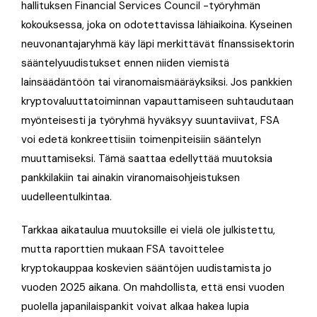
hallituksen Financial Services Council -työryhmän
kokouksessa, joka on odotettavissa lähiaikoina. Kyseinen
neuvonantajaryhmä käy läpi merkittävät finanssisektorin
sääntelyuudistukset ennen niiden viemistä
lainsäädäntöön tai viranomaismääräyksiksi. Jos pankkien
kryptovaluuttatoiminnan vapauttamiseen suhtaudutaan
myönteisesti ja työryhmä hyväksyy suuntaviivat, FSA
voi edetä konkreettisiin toimenpiteisiin sääntelyn
muuttamiseksi. Tämä saattaa edellyttää muutoksia
pankkilakiin tai ainakin viranomaisohjeistuksen
uudelleentulkintaa.
Tarkkaa aikataulua muutoksille ei vielä ole julkistettu,
mutta raporttien mukaan FSA tavoittelee
kryptokauppaa koskevien sääntöjen uudistamista jo
vuoden 2025 aikana. On mahdollista, että ensi vuoden
puolella japanilaispankit voivat alkaa hakea lupia