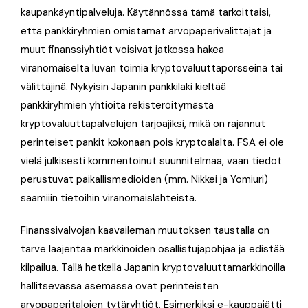
kaupankäyntipalveluja. Käytännössä tämä tarkoittaisi,
että pankkiryhmien omistamat arvopaperivälittäjät ja
muut finanssiyhtiöt voisivat jatkossa hakea
viranomaiselta luvan toimia kryptovaluuttapörsseinä tai
välittäjinä. Nykyisin Japanin pankkilaki kieltää
pankkiryhmien yhtiöitä rekisteröitymästä
kryptovaluuttapalvelujen tarjoajiksi, mikä on rajannut
perinteiset pankit kokonaan pois kryptoalalta. FSA ei ole
vielä julkisesti kommentoinut suunnitelmaa, vaan tiedot
perustuvat paikallismedioiden (mm. Nikkei ja Yomiuri)
saamiiin tietoihin viranomaislähteistä.
Finanssivalvojan kaavaileman muutoksen taustalla on
tarve laajentaa markkinoiden osallistujapohjaa ja edistää
kilpailua. Tällä hetkellä Japanin kryptovaluuttamarkkinoilla
hallitsevassa asemassa ovat perinteisten
arvopaperitalojen tytäryhtiöt. Esimerkiksi e-kauppajätti