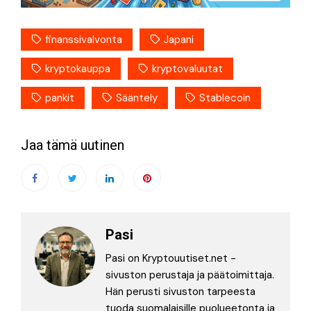
finanssivalvonta
Japani
kryptokauppa
kryptovaluutat
pankit
Sääntely
Stablecoin
Jaa tämä uutinen
Pasi
Pasi on Kryptouutiset.net -
sivuston perustaja ja päätoimittaja.
Hän perusti sivuston tarpeesta
tuoda suomalaisille puolueetonta ja