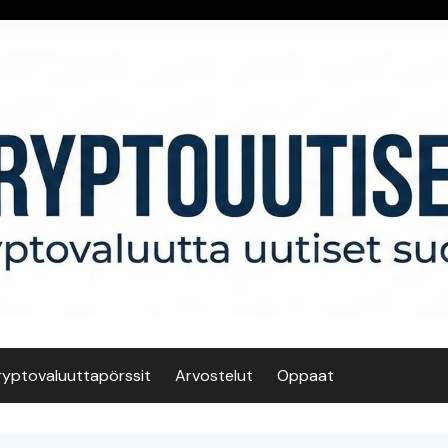
ryptovaluuttapörssit
Arvostelut
Oppaat