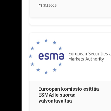
31.1.2026
Euroopan komissio esittää
ESMA:lle suoraa
valvontavaltaa