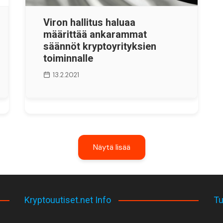
Viron hallitus haluaa
määrittää ankarammat
säännöt kryptoyrityksien
toiminnalle
13.2.2021
Näytä lisää
Kryptouutiset.net Info
Tu