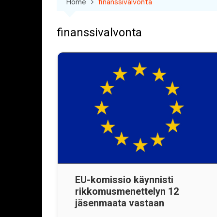
Home
finanssivalvonta
finanssivalvonta
EU-komissio käynnisti
rikkomusmenettelyn 12
jäsenmaata vastaan