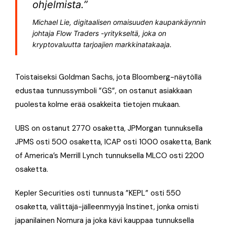
ohjelmista.”
Michael Lie, digitaalisen omaisuuden kaupankäynnin
johtaja Flow Traders -yritykseltä, joka on
kryptovaluutta tarjoajien markkinatakaaja.
Toistaiseksi Goldman Sachs, jota Bloomberg-näytöllä
edustaa tunnussymboli ”GS”, on ostanut asiakkaan
puolesta kolme erää osakkeita tietojen mukaan.
UBS on ostanut 2770 osaketta, JPMorgan tunnuksella
JPMS osti 500 osaketta, ICAP osti 1000 osaketta, Bank
of America’s Merrill Lynch tunnuksella MLCO osti 2200
osaketta.
Kepler Securities osti tunnusta ”KEPL” osti 550
osaketta, välittäjä-jälleenmyyjä Instinet, jonka omisti
japanilainen Nomura ja joka kävi kauppaa tunnuksella