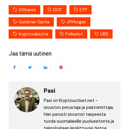
21Shares
DOT
ETP
Goldman Sachs
JPMorgan
kryptovaluutta
Polkadot
UBS
Jaa tämä uutinen
Pasi
Pasi on Kryptouutiset.net -
sivuston perustaja ja päätoimittaja.
Hän perusti sivuston tarpeesta
tuoda suomalaisille puolueetonta ja
teknologiaan keskittyvää tietoa