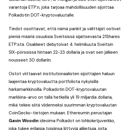
varantoja ETP:n, joka tarjoaa mahdollisuuden sijoittaa
Polkadotin DOT-kryptovaluutalle.
Tiedot osoittavat, että nämä pankit ja välittäjät ostivat
pieniä määriä osuuksia Sveitsissä sijaitsevasta 21Shares
ETP:stä. Osakkeet debytoivat 4. helmikuuta Sveitsin
SIX-pörssissä hintaan 22-23 dollaria ja ovat sen jälkeen
nousseet 30 dollariin.
Ostot viittaavat institutionaalisten sijoittajien haluun
laajentaa kryptovaluutta portfoliota nykyisillä
härkämarkkinoilla. Polkadotin DOT-kryptovaluutan
markkina-arvo on tällä hetkellä yli 19 miljardia dollaria,
mikä tekee siitä viidenneksi suurimman kryptovaluutan
CoinGecko-tietojen mukaan. Ethereumin perustajan
Gavin Woodin
ideoima Polkadot on lohkoketjuverkko,
joka tukee erilaisia ​​toisiinsa liittyviä aliketjuja, joita