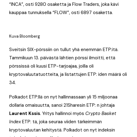
“INCA”, osti 9280 osaketta ja Flow Traders, joka kävi
kauppaa tunnuksella “FLOW”, osti 6897 osaketta.
Kuva Bloomberg
Sveitsin SIX-pörssiin on tullut yhä enemmän ETP:itä.
Tammikuun 13. päivästä lähtien pörssi ilmoitti, että
pörssissä oli kuusi ETP-tarjoajaa, joilla oli
kryptovaluutatuotteita, ja listattujen ETP: iden määrä oli
34.
Polkadot ETP:llä on nyt hallinnassaan yli 15 miljoonaa
dollaria omaisuutta, sanoi 21Sharesin ETP: n johtaja
Laurent Kssis
. Yritys hallinnoi myös
Crypto Basket
Index
ETP: tä, joka seuraa viiden tärkeimmän
kryptovaluutan kehitystä. Polkadot on nyt indeksin