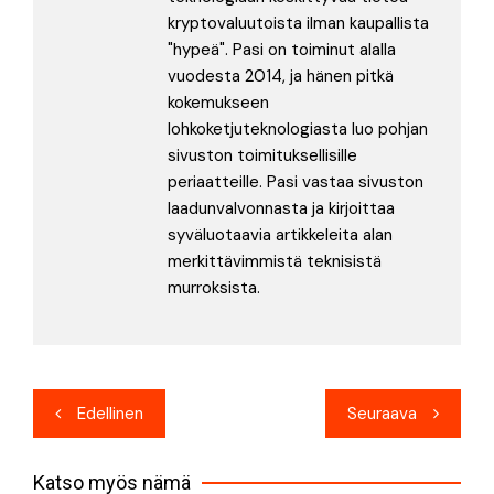
kryptovaluutoista ilman kaupallista
"hypeä". Pasi on toiminut alalla
vuodesta 2014, ja hänen pitkä
kokemukseen
lohkoketjuteknologiasta luo pohjan
sivuston toimituksellisille
periaatteille. Pasi vastaa sivuston
laadunvalvonnasta ja kirjoittaa
syväluotaavia artikkeleita alan
merkittävimmistä teknisistä
murroksista.
Artikkelien
Edellinen
Seuraava
selaus
Katso myös nämä