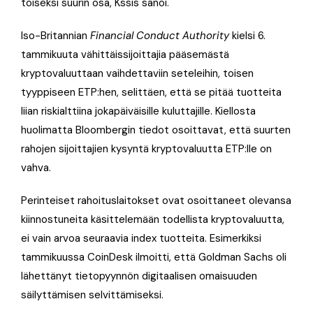
toiseksi suurin osa, Kssis sanoi.
Iso-Britannian
Financial Conduct Authority
kielsi 6.
tammikuuta vähittäissijoittajia pääsemästä
kryptovaluuttaan vaihdettaviin seteleihin, toisen
tyyppiseen ETP:hen, selittäen, että se pitää tuotteita
liian riskialttiina jokapäiväisille kuluttajille. Kiellosta
huolimatta Bloombergin tiedot osoittavat, että suurten
rahojen sijoittajien kysyntä kryptovaluutta ETP:lle on
vahva.
Perinteiset rahoituslaitokset ovat osoittaneet olevansa
kiinnostuneita käsittelemään todellista kryptovaluutta,
ei vain arvoa seuraavia index tuotteita. Esimerkiksi
tammikuussa CoinDesk ilmoitti, että Goldman Sachs oli
lähettänyt tietopyynnön digitaalisen omaisuuden
säilyttämisen selvittämiseksi.