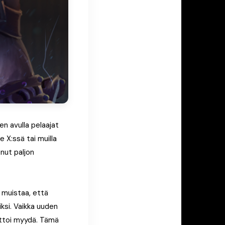
en avulla pelaajat
 X:ssä tai muilla
nut paljon
 muistaa, että
iksi. Vaikka uuden
aattoi myydä. Tämä