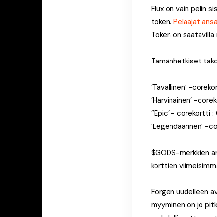
Flux on vain pelin 
token.
Pelaajat ans
Token on saatavilla
Tämänhetkiset tak
’Tavallinen’ -coreko
’Harvinainen’ -corek
”Epic”- corekortti :
’Legendaarinen’ -cor
$GODS-merkkien arvo 
korttien viimeisimm
Forgen uudelleen av
myyminen on jo pitk