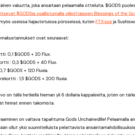
sisäinen valuutta, joka ansaitaan pelaamalla otteluita. $GODS puo
aitsevat $GODSia osallistumalla viikoittaiseen Blessings of the 
 myös useissa hajautetuissa pörsseissä, kuten
FTX:ssä
ja Sushisw
omakustannukset ovat seuraavat:
rtti: 0,1 $GODS + 20 Flux.
ortti : 0,3 $GODS + 40 Flux.
 0,7 $GODS + 120 Fluxia.
ekortti : 1,5 $GODS + 200 fluxia.
on tällä hetkellä hieman yli 6 dollaria kappaleelta, joten on tärk
ät hinnat ennen takomista.
aaminen on valtava tapahtuma Gods Unchainedille! Pelaamalla ans
ään ollut yksi suunnitelluista pelattavista ansaintamahdollisuuksi