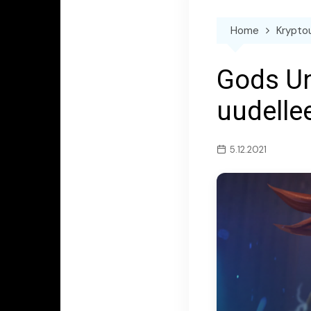
Home
Krypto
Gods Un
uudelle
5.12.2021