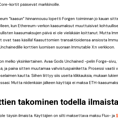
 Core-kortit pääsevät markkinoille.
reum ”kaasun” hinnannousu lopetti Forgen toiminnan jo kauan sitten
lleen, kun Ethereum-verkon kaasumaksut muuttuisivat kohtuullis
uullisten kaasumaksujen päivä ei ole vieläkään koittanut. Mutta I
 ovat taas käsillä! Kaasuttomien transaktioidensa ansiosta Immu
nchainedille korttien luomisen suoraan Immutable X:n verkkoon.
on melko yksinkertainen. Avaa Gods Unchained -pelin Forge-sivu, va
ä, ja paina sitten muutamaa vahvistuspainiketta. Prosessi vaatii 
selaimen kautta. Siihen liittyy siis useita klikkauksia, mukaan lukien
asi. Mutta niidenkään jälkeen käyttäjä ei maksa ETH-kaasumaks
tien takominen todella ilmaist
ole täysin ilmaista. Käyttäjien on silti maksettava maksu Flux- ja