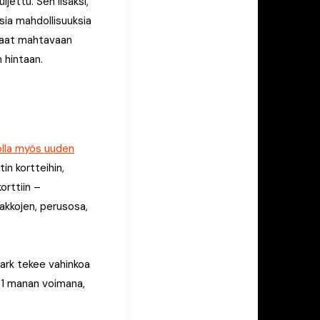
jettu. Sen lisäksi,
sia mahdollisuuksia
ä saat mahtavaan
n hintaan.
kolla myös uuden
n kortteihin,
orttiin –
pakkojen, perusosa,
ark tekee vahinkoa
a 1 manan voimana,