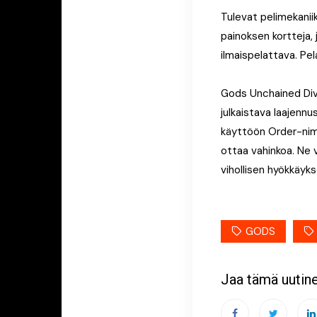
Tulevat pelimekanii
painoksen kortteja,
ilmaispelattava. Pela
Gods Unchained Divi
julkaistava laajennus
käyttöön Order-nimis
ottaa vahinkoa. Ne 
vihollisen hyökkäyks
GODS
Jaa tämä uutin