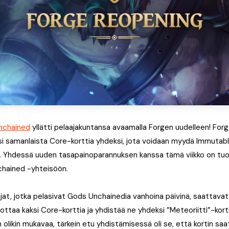
nchained
yllätti pelaajakuntansa avaamalla Forgen uudelleen! Forg
si samanlaista Core-korttia yhdeksi, jota voidaan myydä Immutable
illa. Yhdessä uuden tasapainoparannuksen kanssa tämä viikko on tuo
chained -yhteisöön.
jat, jotka pelasivat Gods Unchainedia vanhoina päivinä, saattavat
ottaa kaksi Core-korttia ja yhdistää ne yhdeksi ”Meteoriitti”-kort
 olikin mukavaa, tärkein etu yhdistämisessä oli se, että kortin s