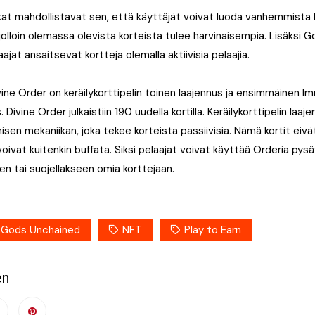
kat mahdollistavat sen, että käyttäjät voivat luoda vanhemmista k
 jolloin olemassa olevista korteista tulee harvinaisempia. Lisäksi
ajat ansaitsevat kortteja olemalla aktiivisia pelaajia.
ne Order on keräilykorttipelin toinen laajennus ja ensimmäinen Im
. Divine Order julkaistiin 190 uudella kortilla. Keräilykorttipelin laa
en mekaniikan, joka tekee korteista passiivisia. Nämä kortit eivät
voivat kuitenkin buffata. Siksi pelaajat voivat käyttää Orderia py
en tai suojellakseen omia korttejaan.
Gods Unchained
NFT
Play to Earn
en