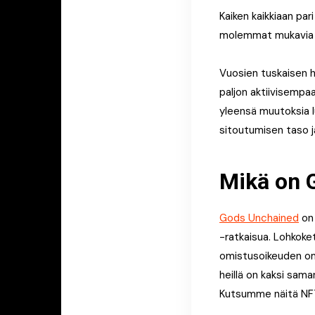
Kaiken kaikkiaan par
molemmat mukavia 
Vuosien tuskaisen h
paljon aktiivisempa
yleensä muutoksia lu
sitoutumisen taso 
Mikä on 
Gods Unchained
on 
-ratkaisua. Lohkoket
omistusoikeuden omaa
heillä on kaksi sama
Kutsumme näitä NFT:k