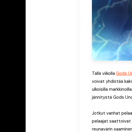
Tällä viikolla
Gods U
voivat yhdistää kak
ulkoisilla markkino
jännitystä Gods Un
Jotkut vanhat pelaa
pelaajat saattoivat 
reunavärin saaminen