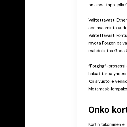
on ainoa tapa, jolla
Valitettavasti Ethe
sen avaamista uude
Valitettavasti koht
myötä Forgen päivät
mahdollistaa Gods U
”Forging”-prosessi 
haluat takoa yhdess
X:n sivustolle verkko
Metamask-lompakoss
Onko kort
Kortin takominen ei 