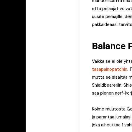
mahdollisuutta saatt
että pelaajat voiva
uusille pelaajille. 
pakkaideaasi tarvits
Balance 
Vaikka se ei ole yh
tasapainopatchin
. 
mutta se sisältää m
Shieldbeareriin. Shi
saa pienen nerf-kor
Kolme muutosta Gods
ja parantaa jumalasi
joka aiheuttaa 1 vah