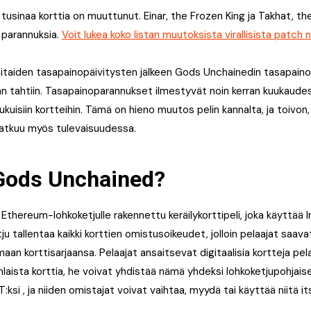
i tusinaa korttia on muuttunut. Einar, the Frozen King ja Takhat, t
parannuksia.
Voit lukea koko listan muutoksista virallisista patch 
itaiden tasapainopäivitysten jälkeen Gods Unchainedin tasapainoti
an tahtiin. Tasapainoparannukset ilmestyvät noin kerran kuukaudes
kuisiin kortteihin. Tämä on hieno muutos pelin kannalta, ja toivon
jatkuu myös tulevaisuudessa.
Gods Unchained?
Ethereum-lohkoketjulle rakennettu keräilykorttipeli, joka käyttää
ju tallentaa kaikki korttien omistusoikeudet, jolloin pelaajat saav
n korttisarjaansa. Pelaajat ansaitsevat digitaalisia kortteja pela
nlaista korttia, he voivat yhdistää nämä yhdeksi lohkoketjupohjaisek
si , ja niiden omistajat voivat vaihtaa, myydä tai käyttää niitä it