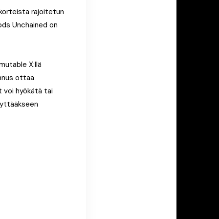
orteista rajoitetun
 Gods Unchained on
mutable X:llä
jennus ottaa
 voi hyökätä tai
säyttääkseen