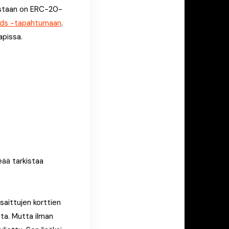
lestaan on ERC-20-
Gods -tapahtumaan
.
apissa.
eää tarkistaa
aittujen korttien
sta. Mutta ilman