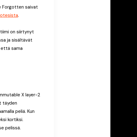
he Forgotten saivat
notesista
.
imi on siirtynyt
sa ja sisältävät
, että sama
 Immutable X layer-2
at täyden
amalla peliä. Kun
si kortiksi.
se pelissä.