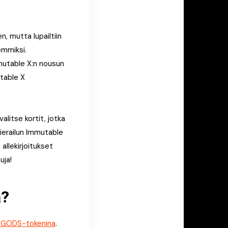
, mutta lupailtiin
emmiksi.
mmutable X:n nousun
table X
litse kortit, jotka
vierailun Immutable
 allekirjoitukset
uja!
a?
$GODS-tokenina
.