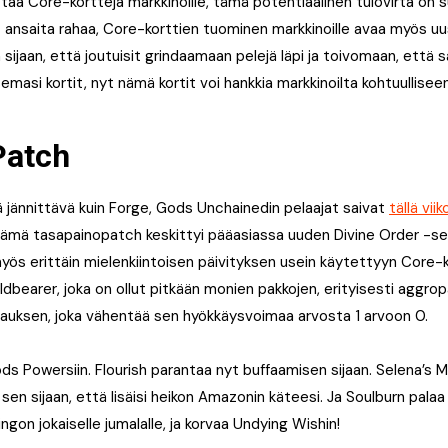
aa Core-kortteja markkinoille, tämä potentiaalinen tulovirta on sul
t ansaita rahaa, Core-korttien tuominen markkinoille avaa myös uu
Sen sijaan, että joutuisit grindaamaan pelejä läpi ja toivomaan, ett
emasi kortit, nyt nämä kortit voi hankkia markkinoilta kohtuullisee
Patch
tä jännittävä kuin Forge, Gods Unchainedin pelaajat saivat
tällä vii
Tämä tasapainopatch keskittyi pääasiassa uuden Divine Order -seti
yös erittäin mielenkiintoisen päivityksen usein käytettyyn Core-k
eldbearer, joka on ollut pitkään monien pakkojen, erityisesti aggro
jauksen, joka vähentää sen hyökkäysvoimaa arvosta 1 arvoon 0.
 Powersiin. Flourish parantaa nyt buffaamisen sijaan. Selena’s M
 sen sijaan, että lisäisi heikon Amazonin käteesi. Ja Soulburn pala
ingon jokaiselle jumalalle, ja korvaa Undying Wishin!