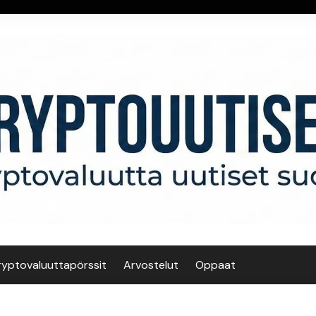
ryptovaluuttapörssit
Arvostelut
Oppaat