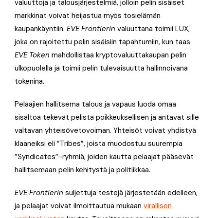
valuuttoja ja talousjärjestelmiä, jolloin pelin sisäiset
markkinat voivat heijastua myös tosielämän
kaupankäyntiin.
EVE Frontierin
valuuttana toimii LUX,
joka on rajoitettu pelin sisäisiin tapahtumiin, kun taas
EVE Token
mahdollistaa kryptovaluuttakaupan pelin
ulkopuolella ja toimii pelin tulevaisuutta hallinnoivana
tokenina.
Pelaajien hallitsema talous ja vapaus luoda omaa
sisältöä tekevät pelistä poikkeuksellisen ja antavat sille
valtavan yhteisövetovoiman. Yhteisöt voivat yhdistyä
klaaneiksi eli ”Tribes”, joista muodostuu suurempia
”Syndicates”-ryhmiä, joiden kautta pelaajat pääsevät
hallitsemaan pelin kehitystä ja politiikkaa.
EVE Frontierin
suljettuja testejä järjestetään edelleen,
ja pelaajat voivat ilmoittautua mukaan
virallisen