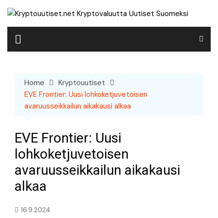
Skip
to
content
Home
Kryptouutiset
EVE Frontier: Uusi lohkoketjuvetoisen
avaruusseikkailun aikakausi alkaa
EVE Frontier: Uusi
lohkoketjuvetoisen
avaruusseikkailun aikakausi
alkaa
16.9.2024