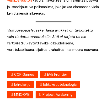
verkkosivuston
kautta. Tavoitteena on rakentaa pysyvä
ja itseohjautuva pelimaailma, joka jatkaa elämäänsä vielä
kehittäjiensä jälkeenkin.
Vastuuvapauslauseke: Tämä artikkeli on tarkoitettu
vain tiedotustarkoituksiin. Sitä ei tarjota tai ole
tarkoitettu k
äytettäväksi oikeudellisena,
verotuksellisena, sijoitus-, rahoitus- tai muuna neuvona.
CCP Games
EVE Frontier
lohkoketju
lohkoketjuteknologia
MMORPG
Project Awakening