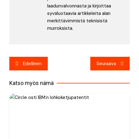
laadunvalvonnasta ja kirjoittaa
syväluotaavia artikkeleita alan
merkittävimmistä teknisistä
murroksista.
Artikkelien
Edellinen
Seuraava
selaus
Katso myös nämä