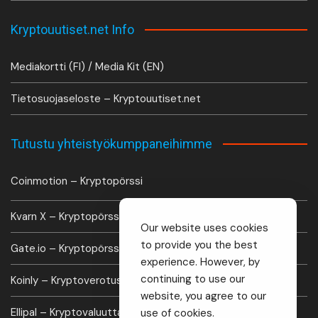
Kryptouutiset.net Info
Mediakortti (FI) / Media Kit (EN)
Tietosuojaseloste – Kryptouutiset.net
Tutustu yhteistyökumppaneihimme
Coinmotion – Kryptopörssi
Kvarn X – Kryptopörssi
Our website uses cookies
to provide you the best
Gate.io – Kryptopörssi
experience. However, by
continuing to use our
Koinly – Kryptoverotus laskuri
website, you agree to our
Ellipal – Kryptovaluutta lompakko
use of cookies.