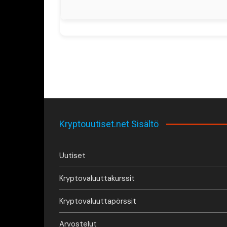
Kryptouutiset.net Sisältö
Uutiset
Kryptovaluuttakurssit
Kryptovaluuttapörssit
Arvostelut