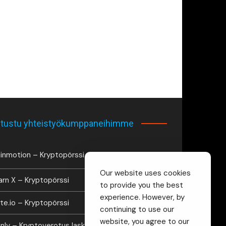
tustu yhteistyökumppaneihimme
inmotion – Kryptopörssi
Our website uses cookies
arn X – Kryptopörssi
to provide you the best
experience. However, by
te.io – Kryptopörssi
continuing to use our
website, you agree to our
inly – Kryptoverotus laskuri