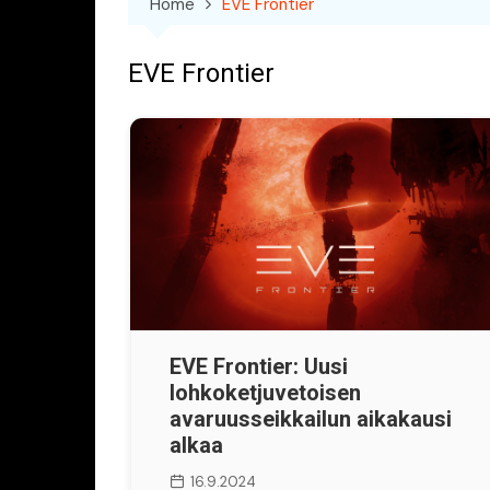
Home
EVE Frontier
EVE Frontier
EVE Frontier: Uusi
lohkoketjuvetoisen
avaruusseikkailun aikakausi
alkaa
16.9.2024