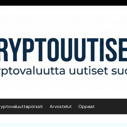
ryptovaluuttapörssit
Arvostelut
Oppaat