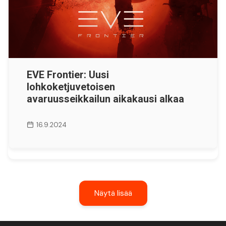
EVE Frontier: Uusi
lohkoketjuvetoisen
avaruusseikkailun aikakausi alkaa
16.9.2024
Näytä lisää