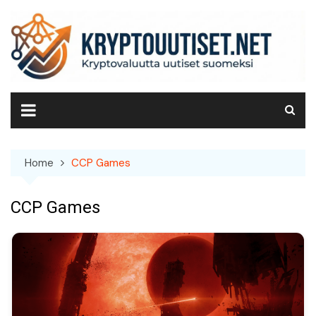
Skip
to
content
Home
CCP Games
CCP Games