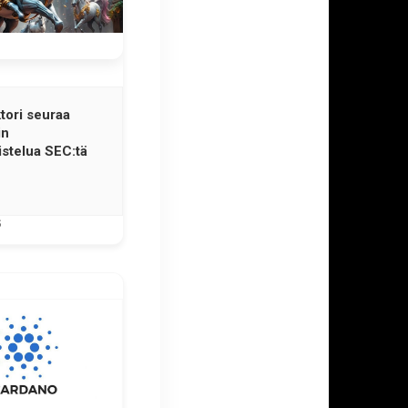
tori seuraa
in
istelua SEC:tä
6