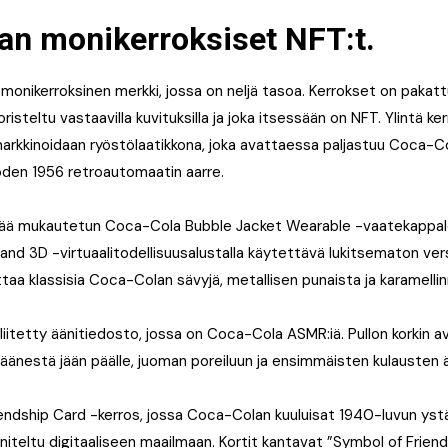
an monikerroksiset NFT:t.
onikerroksinen merkki, jossa on neljä tasoa. Kerrokset on pakatt
oristeltu vastaavilla kuvituksilla ja joka itsessään on NFT. Ylintä ker
arkkinoidaan ryöstölaatikkona, joka avattaessa paljastuu Coca-Co
uoden 1956 retroautomaatin aarre.
ältää mukautetun Coca-Cola Bubble Jacket Wearable -vaatekappal
nd 3D -virtuaalitodellisuusalustalla käytettävä lukitsematon vers
taa klassisia Coca-Colan sävyjä, metallisen punaista ja karamellin
liitetty äänitiedosto, jossa on Coca-Cola ASMR:iä. Pullon korkin 
änestä jään päälle, juoman poreiluun ja ensimmäisten kulausten 
endship Card -kerros, jossa Coca-Colan kuuluisat 1940-luvun yst
nniteltu digitaaliseen maailmaan. Kortit kantavat ”Symbol of Friend