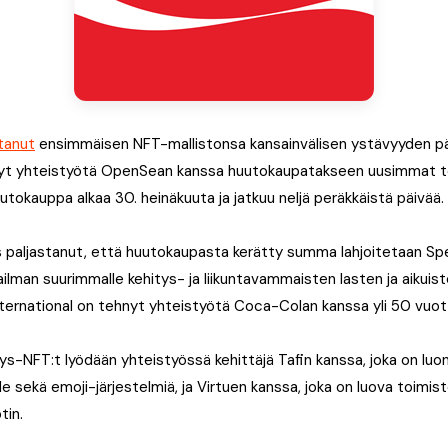
tanut
ensimmäisen NFT-mallistonsa kansainvälisen ystävyyden päi
yt yhteistyötä OpenSean kanssa huutokaupatakseen uusimmat t
utokauppa alkaa 30. heinäkuuta ja jatkuu neljä peräkkäistä päivää.
paljastanut, että huutokaupasta kerätty summa lahjoitetaan Sp
aailman suurimmalle kehitys- ja liikuntavammaisten lasten ja aikuiste
ternational on tehnyt yhteistyötä Coca-Colan kanssa yli 50 vuot
s-NFT:t lyödään yhteistyössä kehittäjä Tafin kanssa, joka on lu
le sekä emoji-järjestelmiä, ja Virtuen kanssa, joka on luova toimisto
tin.