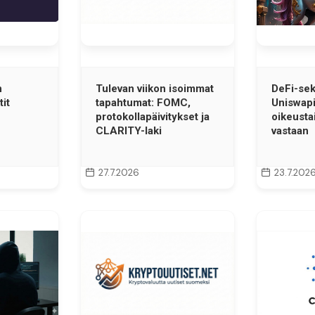
n
Tulevan viikon isoimmat
DeFi-sek
it
tapahtumat: FOMC,
Uniswap
protokollapäivitykset ja
oikeusta
CLARITY-laki
vastaan
27.7.2026
23.7.202