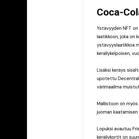
Coca-Col
Ystävyyden NFT on m
laatikkoon, joka on k
ystävyyslaatikkoa m
keräilykelpoisen, v
Lisäksi keräys sis
upotettu Decentrala
värimaailma muistut
Mallistoon on myös 
juoman kaatamisen ä
Lopuksi avautuu Fri
keräilykortit on suu