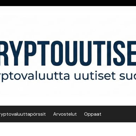
ryptovaluuttapörssit
Arvostelut
Oppaat