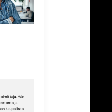
toimittaja. Hän
eetonta ja
an kaupallista