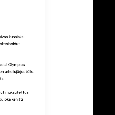
vän kunniaksi.
okenisoidut
ecial Olympics
n urheilujärjestölle.
ta.
onut mukautettua
, joka kehitti