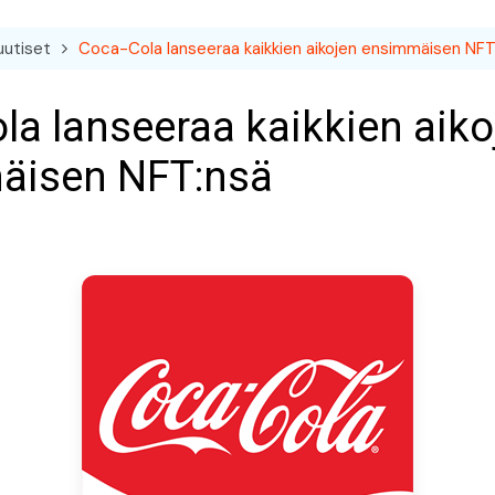
uutiset
Coca-Cola lanseeraa kaikkien aikojen ensimmäisen NFT
la lanseeraa kaikkien aiko
äisen NFT:nsä