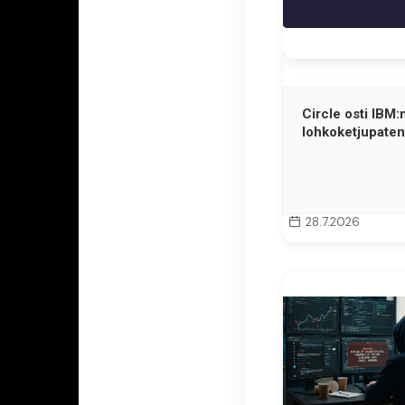
Circle osti IBM:
lohkoketjupatent
28.7.2026