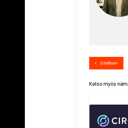
Artikkeli
Edellinen
selaus
Katso myös näm