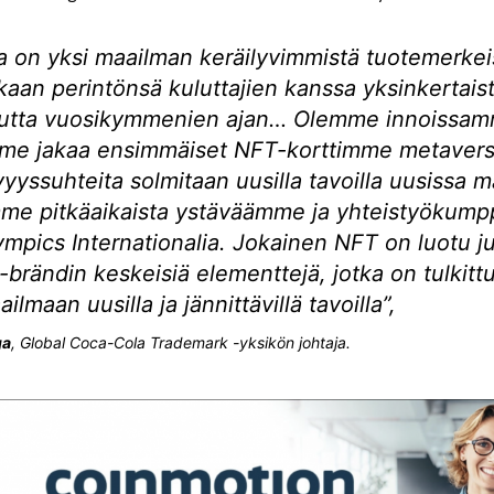
 on yksi maailman keräilyvimmistä tuotemerkeis
kkaan perintönsä kuluttajien kanssa yksinkertaist
autta vuosikymmenien ajan… Olemme innoissa
me jakaa ensimmäiset NFT-korttimme metaversi
yyssuhteita solmitaan uusilla tavoilla uusissa m
me pitkäaikaista ystäväämme ja yhteistyökum
ympics Internationalia. Jokainen NFT on luotu j
brändin keskeisiä elementtejä, jotka on tulkitt
ailmaan uusilla ja jännittävillä tavoilla”,
ga
, Global Coca-Cola Trademark -yksikön johtaja.