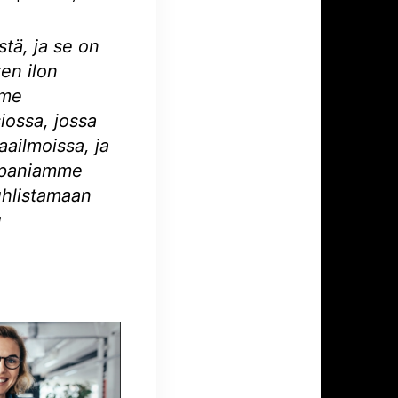
tä, ja se on
en ilon
mme
ossa, jossa
aailmoissa, ja
ppaniamme
uhlistamaan
u