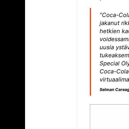
”Coca-Cola
jakanut ri
hetkien k
voidessam
uusia ystäv
tukeaksem
Special Ol
Coca-Cola-
virtuaalima
Selman Carea