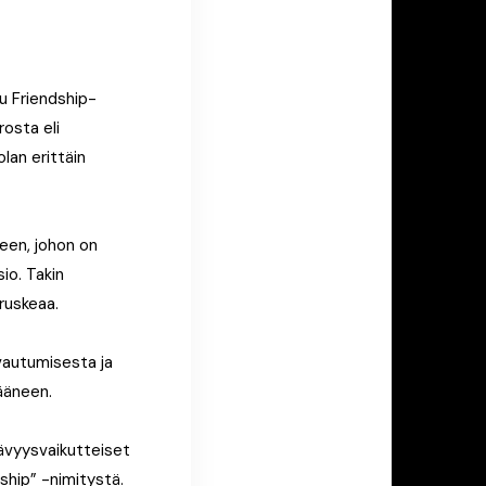
u Friendship-
rosta eli
lan erittäin
een, johon on
io. Takin
ruskeaa.
avautumisesta ja
ääneen.
ävyysvaikutteiset
ship” -nimitystä.