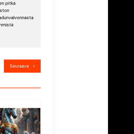
en pitkä
uston
laadunvalvonnasta
immistä
Seuraava