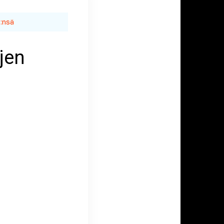
:nsä
jen