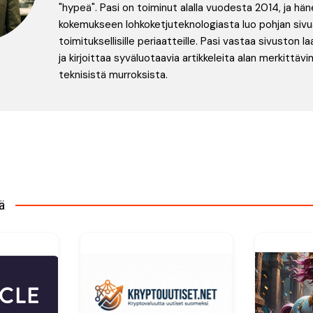
"hypeä". Pasi on toiminut alalla vuodesta 2014, ja hän
kokemukseen lohkoketjuteknologiasta luo pohjan siv
toimituksellisille periaatteille. Pasi vastaa sivuston 
ja kirjoittaa syväluotaavia artikkeleita alan merkittäv
teknisistä murroksista.
en
ä