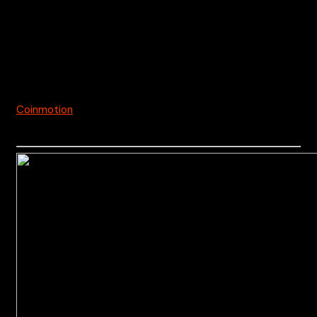
k
äytettäväksi oikeudellisena, verotuksellisena, sijoitus-,
rahoitus- tai muuna neuvona.
Kryptouutiset.net ei vastaa kaupallisen tiedotteen
sisällöstä.
Coinmotion
kutsukoodi on
qayp1ovzrbk5r1kep1lk
jolla
saat -50% kaupankäyntikuluista 1kk ajaksi