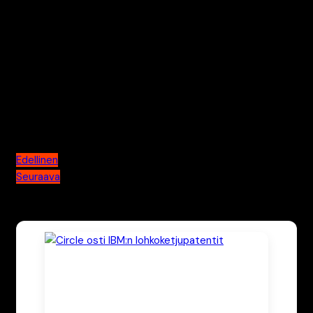
toiminut alalla vuodesta 2014, ja hänen pitkä kokemukseen
lohkoketjuteknologiasta luo pohjan sivuston
toimituksellisille periaatteille. Pasi vastaa sivuston
laadunvalvonnasta ja kirjoittaa syväluotaavia artikkeleita
alan merkittävimmistä teknisistä murroksista.
Artikkelien selaus
Edellinen
Seuraava
Katso myös nämä