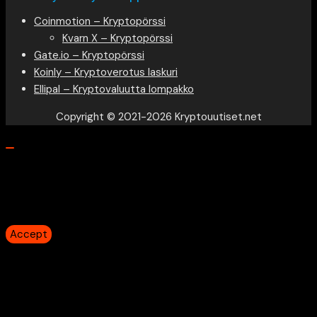
Coinmotion – Kryptopörssi
Kvarn X – Kryptopörssi
Gate.io – Kryptopörssi
Koinly – Kryptoverotus laskuri
Ellipal – Kryptovaluutta lompakko
Copyright © 2021-2026 Kryptouutiset.net
Our website uses cookies to provide you the best
experience. However, by continuing to use our website, you
agree to our use of cookies.
Accept