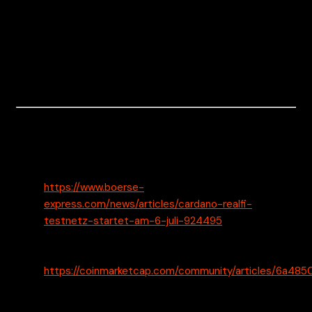
Ether.fi:n osalta ehdotus Aave V4:n käyttöönotosta on
parhaillaan Aave-yhteisön käsittelyssä. Mikäli ehdotus
hyväksytään, se voisi merkitä merkittävää laajennusta
Ether.fi:n palveluvalikoimaan ja vahvistaa sen asemaa
hajautetun rahoituksen kentällä.
Lähteet
Boerse-Express – Cardano: RealFi-Testnetz startet
am 6. Juli – 4.7.2026, klo 00.00 (Europe/Helsinki) –
https://www.boerse-
express.com/news/articles/cardano-realfi-
testnetz-startet-am-6-juli-924495
CoinMarketCap – Why is Cardano (ADA) Up 15% in a
Week? – 4.7.2026, klo 00.00 (Europe/Helsinki) –
https://coinmarketcap.com/community/articles/6a48
CoinMarketCap – RealFi Testnet Phase 1 Launches
on Cardano With Yield-Bearing USDr – 4.7.2026, klo