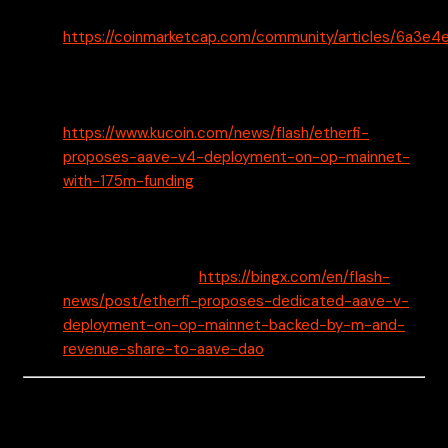
00.00 (Europe/Helsinki) –
https://coinmarketcap.com/community/articles/6a3e
KuCoin – EtherFi Proposes Aave V4 Deployment on
OP Mainnet with $175M Funding – 4.7.2026, klo
00.00 (Europe/Helsinki) –
https://www.kucoin.com/news/flash/etherfi-
proposes-aave-v4-deployment-on-op-mainnet-
with-175m-funding
BingX – EtherFi floats plan to launch dedicated
Aave V4 deployment on OP Mainnet with $175M
seed funding – 4.7.2026, klo 00.00
(Europe/Helsinki) –
https://bingx.com/en/flash-
news/post/etherfi-proposes-dedicated-aave-v-
deployment-on-op-mainnet-backed-by-m-and-
revenue-share-to-aave-dao
Vastuuvapauslauseke: Tämä artikkeli on tarkoitettu vain
tiedotustarkoituksiin. Sitä ei tarjota tai ole tarkoitettu