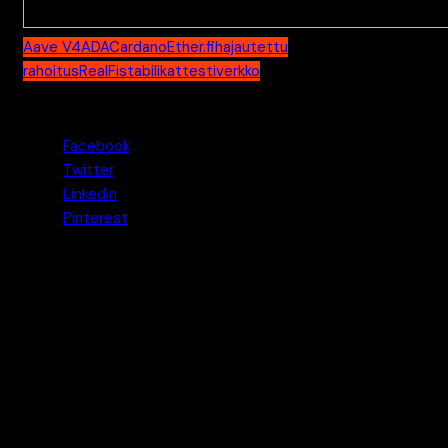
Aave V4
ADA
Cardano
Ether.fi
hajautettu
rahoitus
RealFi
stabilikat
testiverkko
Jaa tämä uutinen
Facebook
Twitter
Linkedin
Pinterest
Pasi
Pasi on Kryptouutiset.net -sivuston perustaja ja
päätoimittaja. Hän perusti sivuston tarpeesta tuoda
suomalaisille puolueetonta ja teknologiaan keskittyvää
tietoa kryptovaluutoista ilman kaupallista "hypeä". Pasi on