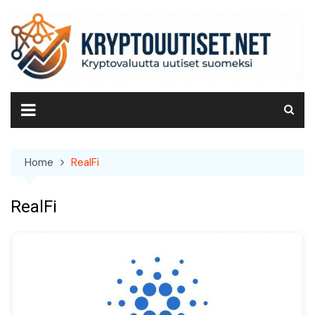
Skip
to
content
Home
RealFi
RealFi