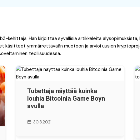
3-kehittäjä. Hän kirjoittaa syvällisiä artikkeleita älysopimuksista
et käsitteet ymmärrettävään muotoon ja arvioi uusien kryptoproje
 soveltaminen teollisuudessa.
Tubettaja näyttää kuinka
louhia Bitcoinia Game Boyn
avulla
30.3.2021