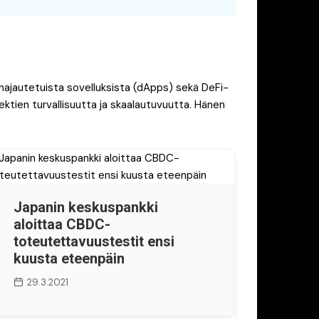
, hajautetuista sovelluksista (dApps) sekä DeFi-
ktien turvallisuutta ja skaalautuvuutta. Hänen
Japanin keskuspankki
aloittaa CBDC-
toteutettavuustestit ensi
kuusta eteenpäin
29.3.2021