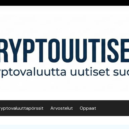
ryptovaluuttapörssit
Arvostelut
Oppaat