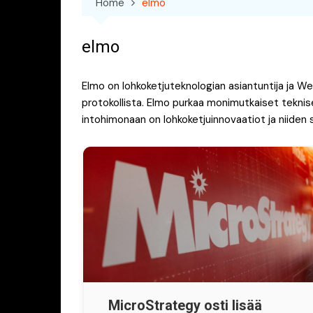
Home
elmo
elmo
Elmo on lohkoketjuteknologian asiantuntija ja Web
protokollista. Elmo purkaa monimutkaiset teknis
intohimonaan on lohkoketjuinnovaatiot ja niiden
MicroStrategy osti lisää