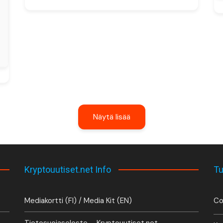
Näytä lisää
Kryptouutiset.net Info
Tu
Mediakortti (FI) / Media Kit (EN)
Co
Tietosuojaseloste – Kryptouutiset.net