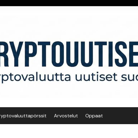
ryptovaluuttapörssit
Arvostelut
Oppaat