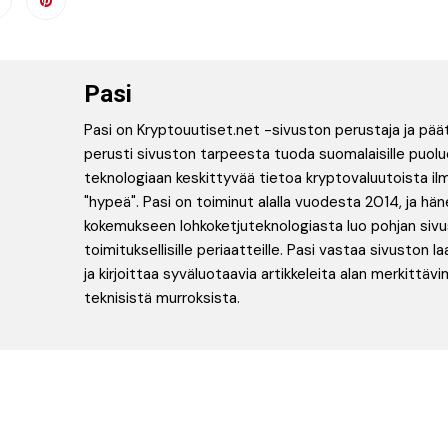
Pasi
Pasi on Kryptouutiset.net -sivuston perustaja ja pää
perusti sivuston tarpeesta tuoda suomalaisille puolu
teknologiaan keskittyvää tietoa kryptovaluutoista ilm
"hypeä". Pasi on toiminut alalla vuodesta 2014, ja hän
kokemukseen lohkoketjuteknologiasta luo pohjan siv
toimituksellisille periaatteille. Pasi vastaa sivuston 
ja kirjoittaa syväluotaavia artikkeleita alan merkittäv
teknisistä murroksista.
en