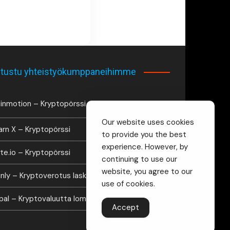
tustu yhteistyökumppaneihimme
inmotion – Kryptopörssi
Our website uses cookies
arn X – Kryptopörssi
to provide you the best
experience. However, by
te.io – Kryptopörssi
continuing to use our
website, you agree to our
inly – Kryptoverotus laskuri
use of cookies.
lipal – Kryptovaluutta lompakko
Accept