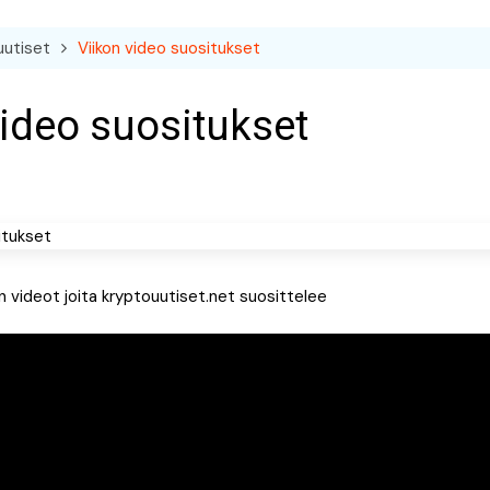
uutiset
Viikon video suositukset
video suositukset
kon videot joita kryptouutiset.net suosittelee