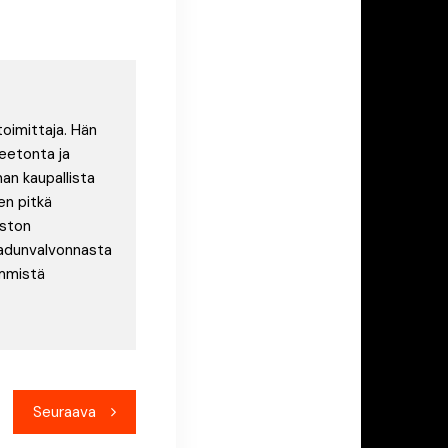
toimittaja. Hän
eetonta ja
an kaupallista
en pitkä
uston
laadunvalvonnasta
immistä
Seuraava