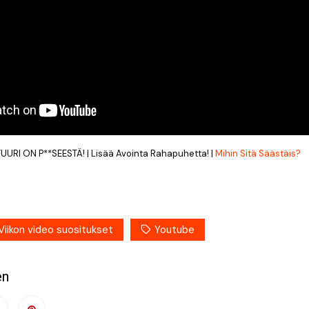
I ON P**SEESTÄ! | Lisää Avointa Rahapuhetta! |
Mihin Sitä Säästäis?
Viikon video suositukset
Youtube
en