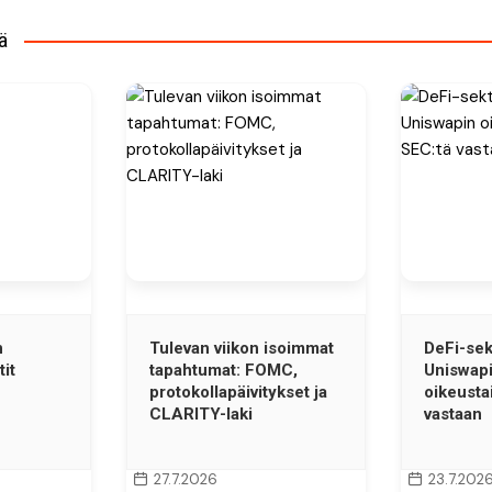
ä
n
Tulevan viikon isoimmat
DeFi-sek
it
tapahtumat: FOMC,
Uniswap
protokollapäivitykset ja
oikeusta
CLARITY-laki
vastaan
27.7.2026
23.7.202