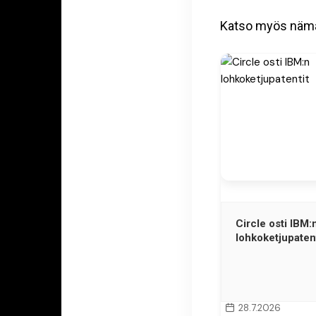
Katso myös näm
Circle osti IBM:
lohkoketjupatent
28.7.2026