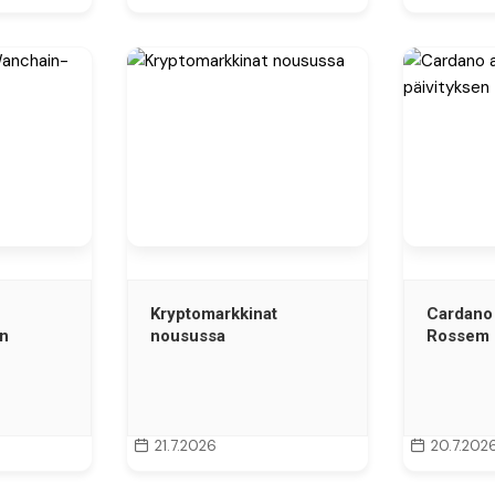
Kryptomarkkinat
Cardano 
an
nousussa
Rossem 
21.7.2026
20.7.202