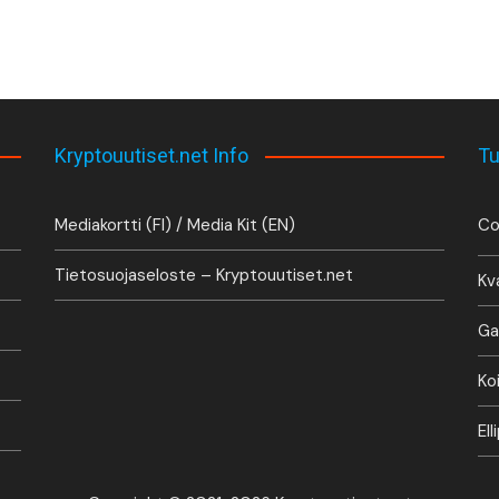
Kryptouutiset.net Info
Tu
Mediakortti (FI) / Media Kit (EN)
Co
Tietosuojaseloste – Kryptouutiset.net
Kv
Ga
Ko
El