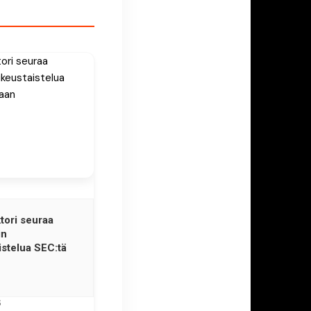
tori seuraa
in
istelua SEC:tä
6