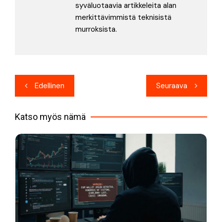
syväluotaavia artikkeleita alan
merkittävimmistä teknisistä
murroksista.
Artikkelien
Edellinen
Seuraava
selaus
Katso myös nämä