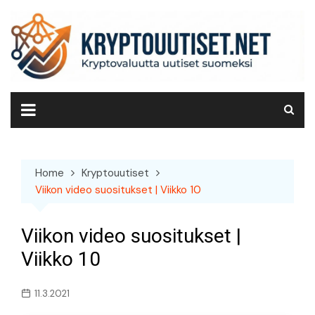
Skip
to
content
Home
Kryptouutiset
Viikon video suositukset | Viikko 10
Viikon video suositukset |
Viikko 10
11.3.2021