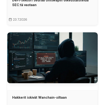
DeFi-sektori seuraa Uniswapin oikeustaistelua
SEC:tä vastaan
23.7.2026
Hakkerit iskivät Wanchain-siltaan