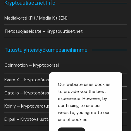
Kryptouutiset.net Info
Mediakortti (FI) / Media Kit (EN)
Tietosuojaseloste – Kryptouutiset.net
Tutustu yhteistyökumppaneihimme
Coinmotion – Kryptopörssi
Kvarn X – Kryptopörssi
Our website uses cookies
to provide you the best
Gate.io – Kryptopörssi
experience. However, by
continuing to use our
Koinly – Kryptoverotus laskuri
website, you agree to our
Ellipal – Kryptovaluutta lompakko
use of cookies.