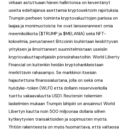
virkaan astuttuaan hänen hallintonsa on keventänyt
useita edeltäjänsä asettamia kryptosektorin rajoituksia.
Trumpin perheen toiminta kryptovaluuttojen parissa on
laajaa ja monimuotoista: he ovat lanseeranneet omia
meemikolikoita ($TRUMP ja $MELANIA) sekä NFT-
kokoelmia, perustaneet Bitcoinin louhintaan keskittyvän
yrityksen ja ilmoittaneet suunnitelmistaan useisiin
kryptovaluuttapohjaisiin pörssirahastoihin. World Liberty
Financial on kuitenkin heidän kryptohankkeistaan
merkittävin rahasampo. Se markkinoi itseään
hajautettuna finanssialustana, jolla on sekä oma
hyödyke-token (WLFI) että dollarin reserviverkolla
tuettu vakaavaluutta USD1. Reutersin tekemien
laskelmien mukaan Trumpin lähipiiri on ansainnut World
Libertyn kautta noin 500 miljoonaa dollaria siihen
kytkeytyvien transaktioiden ja sopimusten myötä.
Yhtiön rakenteesta on myös huomattava, että valtaosa