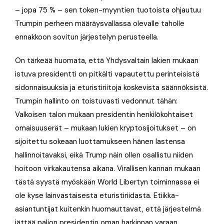
– jopa 75 % – sen token-myyntien tuotoista ohjautuu
Trumpin perheen määräysvallassa olevalle taholle
ennakkoon sovitun järjestelyn perusteella.
On tärkeää huomata, että Yhdysvaltain lakien mukaan
istuva presidentti on pitkälti vapautettu perinteisistä
sidonnaisuuksia ja eturistiriitoja koskevista säännöksistä.
Trumpin hallinto on toistuvasti vedonnut tähän:
Valkoisen talon mukaan presidentin henkilökohtaiset
omaisuuserät – mukaan lukien kryptosijoitukset – on
sijoitettu sokeaan luottamukseen hänen lastensa
hallinnoitavaksi, eikä Trump näin ollen osallistu niiden
hoitoon virkakautensa aikana. Virallisen kannan mukaan
tästä syystä myöskään World Libertyn toiminnassa ei
ole kyse lainvastaisesta eturistiriidasta. Etiikka-
asiantuntijat kuitenkin huomauttavat, että järjestelmä
jättää paljon presidentin oman harkinnan varaan.