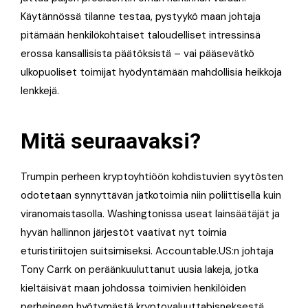
Käytännössä tilanne testaa, pystyykö maan johtaja
pitämään henkilökohtaiset taloudelliset intressinsä
erossa kansallisista päätöksistä – vai pääsevätkö
ulkopuoliset toimijat hyödyntämään mahdollisia heikkoja
lenkkejä.
Mitä seuraavaksi?
Trumpin perheen kryptoyhtiöön kohdistuvien syytösten
odotetaan synnyttävän jatkotoimia niin poliittisella kuin
viranomaistasolla. Washingtonissa useat lainsäätäjät ja
hyvän hallinnon järjestöt vaativat nyt toimia
eturistiriitojen suitsimiseksi. Accountable.US:n johtaja
Tony Carrk on peräänkuuluttanut uusia lakeja, jotka
kieltäisivät maan johdossa toimivien henkilöiden
perheineen hyötymästä kryptovaluuttabisneksestä