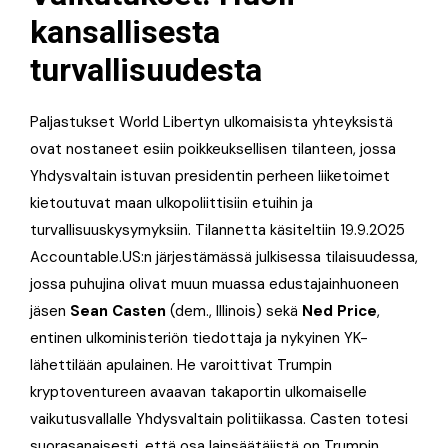
kansallisesta
turvallisuudesta
Paljastukset World Libertyn ulkomaisista yhteyksistä
ovat nostaneet esiin poikkeuksellisen tilanteen, jossa
Yhdysvaltain istuvan presidentin perheen liiketoimet
kietoutuvat maan ulkopoliittisiin etuihin ja
turvallisuuskysymyksiin. Tilannetta käsiteltiin 19.9.2025
Accountable.US:n järjestämässä julkisessa tilaisuudessa,
jossa puhujina olivat muun muassa edustajainhuoneen
jäsen
Sean Casten
(dem., Illinois) sekä
Ned Price
,
entinen ulkoministeriön tiedottaja ja nykyinen YK-
lähettilään apulainen. He varoittivat Trumpin
kryptoventureen avaavan takaportin ulkomaiselle
vaikutusvallalle Yhdysvaltain politiikassa. Casten totesi
suorasanaisesti, että osa lainsäätäjistä on Trumpin