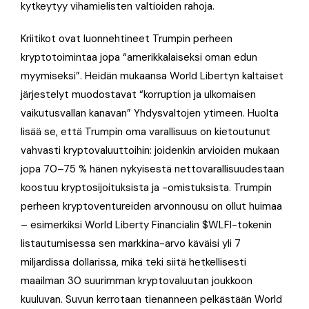
kytkeytyy vihamielisten valtioiden rahoja.
Kriitikot ovat luonnehtineet Trumpin perheen
kryptotoimintaa jopa “amerikkalaiseksi oman edun
myymiseksi”. Heidän mukaansa World Libertyn kaltaiset
järjestelyt muodostavat “korruption ja ulkomaisen
vaikutusvallan kanavan” Yhdysvaltojen ytimeen. Huolta
lisää se, että Trumpin oma varallisuus on kietoutunut
vahvasti kryptovaluuttoihin: joidenkin arvioiden mukaan
jopa 70–75 % hänen nykyisestä nettovarallisuudestaan
koostuu kryptosijoituksista ja -omistuksista. Trumpin
perheen kryptoventureiden arvonnousu on ollut huimaa
– esimerkiksi World Liberty Financialin $WLFI-tokenin
listautumisessa sen markkina-arvo käväisi yli 7
miljardissa dollarissa, mikä teki siitä hetkellisesti
maailman 30 suurimman kryptovaluutan joukkoon
kuuluvan. Suvun kerrotaan tienanneen pelkästään World