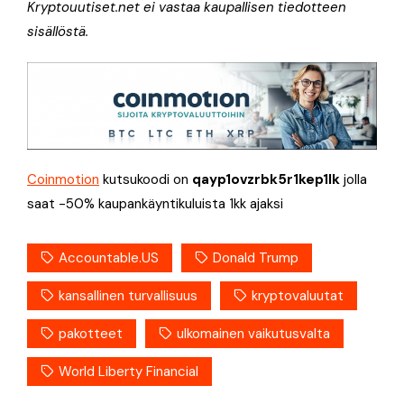
Kryptouutiset.net ei vastaa kaupallisen tiedotteen
sisällöstä.
Coinmotion
kutsukoodi on
qayp1ovzrbk5r1kep1lk
jolla
saat -50% kaupankäyntikuluista 1kk ajaksi
Accountable.US
Donald Trump
kansallinen turvallisuus
kryptovaluutat
pakotteet
ulkomainen vaikutusvalta
World Liberty Financial