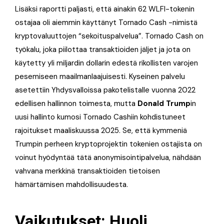
Lisäksi raportti paljasti, että ainakin 62 WLFI-tokenin
ostajaa oli aiemmin käyttänyt Tornado Cash -nimistä
kryptovaluuttojen “sekoituspalvelua”. Tornado Cash on
työkalu, joka piilottaa transaktioiden jäljet ja jota on
käytetty yli miljardin dollarin edestä rikollisten varojen
pesemiseen maailmanlaajuisesti. Kyseinen palvelu
asetettiin Yhdysvalloissa pakotelistalle vuonna 2022
edellisen hallinnon toimesta, mutta
Donald Trump
in
uusi hallinto kumosi Tornado Cashiin kohdistuneet
rajoitukset maaliskuussa 2025. Se, että kymmeniä
Trumpin perheen kryptoprojektin tokenien ostajista on
voinut hyödyntää tätä anonymisointipalvelua, nähdään
vahvana merkkinä transaktioiden tietoisen
hämärtämisen mahdollisuudesta.
Vaikutukset: Huoli