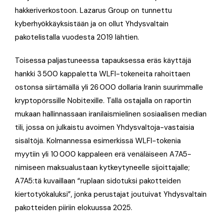
hakkeriverkostoon. Lazarus Group on tunnettu
kyberhyökkäyksistään ja on ollut Yhdysvaltain
pakotelistalla vuodesta 2019 lähtien.
Toisessa paljastuneessa tapauksessa eräs käyttäjä
hankki 3 500 kappaletta WLFI-tokeneita rahoittaen
ostonsa siirtämällä yli 26 000 dollaria Iranin suurimmalle
kryptopörssille Nobitexille. Tällä ostajalla on raportin
mukaan hallinnassaan iranilaismielinen sosiaalisen median
tili, jossa on julkaistu avoimen Yhdysvaltoja-vastaisia
sisältöjä. Kolmannessa esimerkissä WLFI-tokenia
myytiin yli 10 000 kappaleen erä venäläiseen A7A5-
nimiseen maksualustaan kytkeytyneelle sijoittajalle;
A7A5:tä kuvaillaan “ruplaan sidotuksi pakotteiden
kiertotyökaluksi”, jonka perustajat joutuivat Yhdysvaltain
pakotteiden piiriin elokuussa 2025.