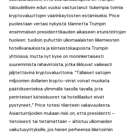
taloudellisen edun vuoksi vastustanut tiukempia toimia
kryptovaluuttojen väärinkäytösten estämiseksi. Price
puolestaan vertasi nykyistä tilannetta Trumpin
ensimmäisen presidenttikauden aikaiseen eturistiriitojen
huoleen: tuolloin puhuttiin ulkomaalaisten liikemiesten
hotellivarauksista ja kiinteistökaupoista Trumpin
yhtiöissä, mutta nyt kyse on moninkertaisesti
suuremmista rahavirroista, jotka liikkuvat vaikeasti
jäljitettävinä kryptovaluuttoina. “Tällaiset satojen
miljoonien dollarien krypto-virrat voivat muokata
päätöksentekoa ylimmällä tasolla tavalla, jota
perinteiset käteiskuoret tai hotellilaskut eivät
pystyneet,” Price totesi tilanteen vakavuudesta.
Asiantuntijoiden mukaan riski on, että presidentti –
tietoisesti tai tietämättään – altistuu ulkomaiden
vaikutusyrityksille, jos hänen perheensä liiketoimiin