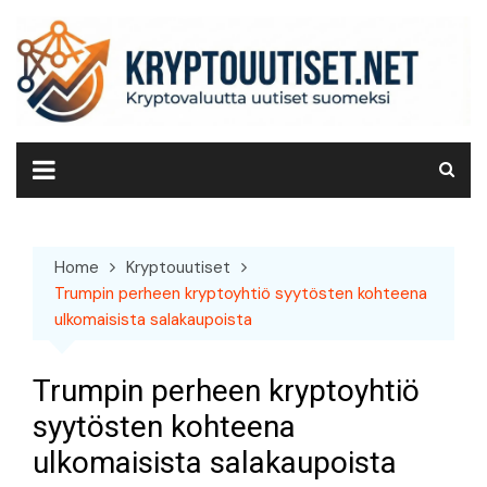
Skip
to
content
Home
Kryptouutiset
Trumpin perheen kryptoyhtiö syytösten kohteena
ulkomaisista salakaupoista
Trumpin perheen kryptoyhtiö
syytösten kohteena
ulkomaisista salakaupoista