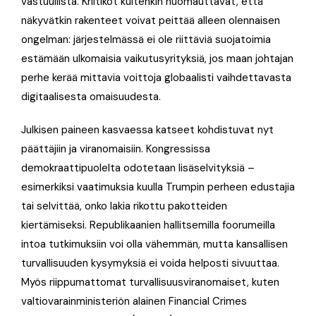
vastuullista. Kriitikot kuitenkin huomauttavat, että
näkyvätkin rakenteet voivat peittää alleen olennaisen
ongelman: järjestelmässä ei ole riittäviä suojatoimia
estämään ulkomaisia vaikutusyrityksiä, jos maan johtajan
perhe kerää mittavia voittoja globaalisti vaihdettavasta
digitaalisesta omaisuudesta.
Julkisen paineen kasvaessa katseet kohdistuvat nyt
päättäjiin ja viranomaisiin. Kongressissa
demokraattipuolelta odotetaan lisäselvityksiä –
esimerkiksi vaatimuksia kuulla Trumpin perheen edustajia
tai selvittää, onko lakia rikottu pakotteiden
kiertämiseksi. Republikaanien hallitsemilla foorumeilla
intoa tutkimuksiin voi olla vähemmän, mutta kansallisen
turvallisuuden kysymyksiä ei voida helposti sivuuttaa.
Myös riippumattomat turvallisuusviranomaiset, kuten
valtiovarainministeriön alainen Financial Crimes