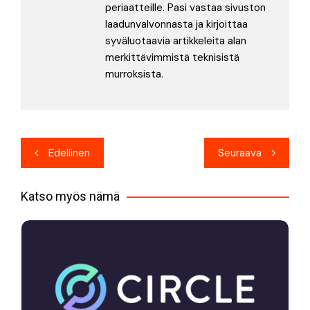
periaatteille. Pasi vastaa sivuston
laadunvalvonnasta ja kirjoittaa
syväluotaavia artikkeleita alan
merkittävimmistä teknisistä
murroksista.
Artikkelien
Edellinen
Seuraava
selaus
Katso myös nämä