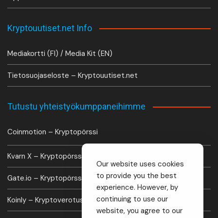
Kryptouutiset.net Info
Mediakortti (FI) / Media Kit (EN)
Tietosuojaseloste – Kryptouutiset.net
Tutustu yhteistyökumppaneihimme
Coinmotion – Kryptopörssi
Kvarn X – Kryptopörssi
Our website uses cookies
to provide you the best
Gate.io – Kryptopörssi
experience. However, by
continuing to use our
Koinly – Kryptoverotus laskuri
website, you agree to our