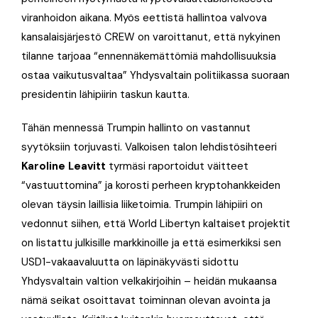
viranhoidon aikana. Myös eettistä hallintoa valvova
kansalaisjärjestö CREW on varoittanut, että nykyinen
tilanne tarjoaa “ennennäkemättömiä mahdollisuuksia
ostaa vaikutusvaltaa” Yhdysvaltain politiikassa suoraan
presidentin lähipiirin taskun kautta.
Tähän mennessä Trumpin hallinto on vastannut
syytöksiin torjuvasti. Valkoisen talon lehdistösihteeri
Karoline Leavitt
tyrmäsi raportoidut väitteet
“vastuuttomina” ja korosti perheen kryptohankkeiden
olevan täysin laillisia liiketoimia. Trumpin lähipiiri on
vedonnut siihen, että World Libertyn kaltaiset projektit
on listattu julkisille markkinoille ja että esimerkiksi sen
USD1-vakaavaluutta on läpinäkyvästi sidottu
Yhdysvaltain valtion velkakirjoihin – heidän mukaansa
nämä seikat osoittavat toiminnan olevan avointa ja