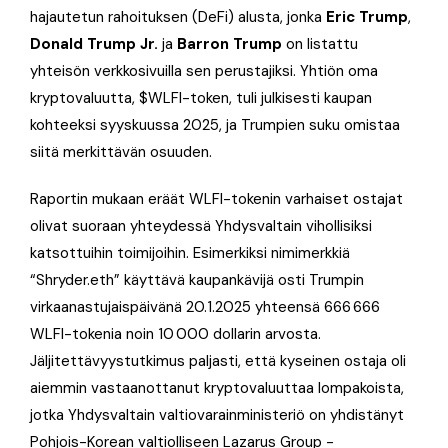
hajautetun rahoituksen (DeFi) alusta, jonka
Eric Trump
,
Donald Trump Jr.
ja
Barron Trump
on listattu
yhteisön verkkosivuilla sen perustajiksi. Yhtiön oma
kryptovaluutta, $WLFI-token, tuli julkisesti kaupan
kohteeksi syyskuussa 2025, ja Trumpien suku omistaa
siitä merkittävän osuuden.
Raportin mukaan eräät WLFI-tokenin varhaiset ostajat
olivat suoraan yhteydessä Yhdysvaltain vihollisiksi
katsottuihin toimijoihin. Esimerkiksi nimimerkkiä
“Shryder.eth” käyttävä kaupankävijä osti Trumpin
virkaanastujaispäivänä 20.1.2025 yhteensä 666 666
WLFI-tokenia noin 10 000 dollarin arvosta.
Jäljitettävyystutkimus paljasti, että kyseinen ostaja oli
aiemmin vastaanottanut kryptovaluuttaa lompakoista,
jotka Yhdysvaltain valtiovarainministeriö on yhdistänyt
Pohjois-Korean valtiolliseen Lazarus Group -