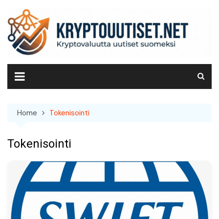
Skip
to
content
Home
Tokenisointi
Tokenisointi