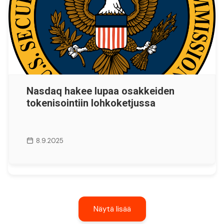
Nasdaq hakee lupaa osakkeiden
tokenisointiin lohkoketjussa
8.9.2025
Näytä lisää