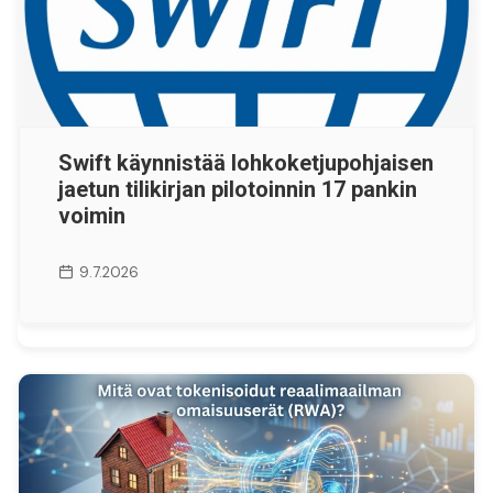
Swift käynnistää lohkoketjupohjaisen
jaetun tilikirjan pilotoinnin 17 pankin
voimin
9.7.2026