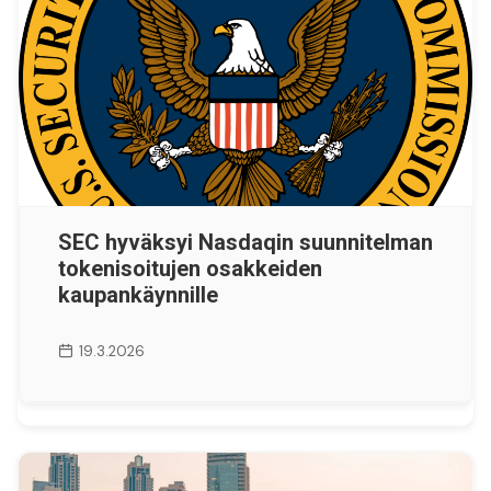
SEC hyväksyi Nasdaqin suunnitelman
tokenisoitujen osakkeiden
kaupankäynnille
19.3.2026