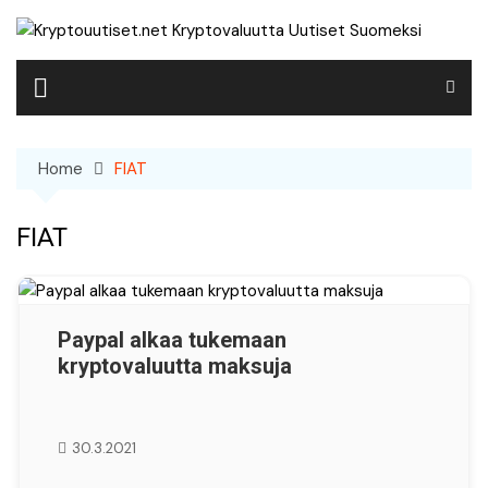
Skip
to
content
Home
FIAT
FIAT
Paypal alkaa tukemaan
kryptovaluutta maksuja
30.3.2021