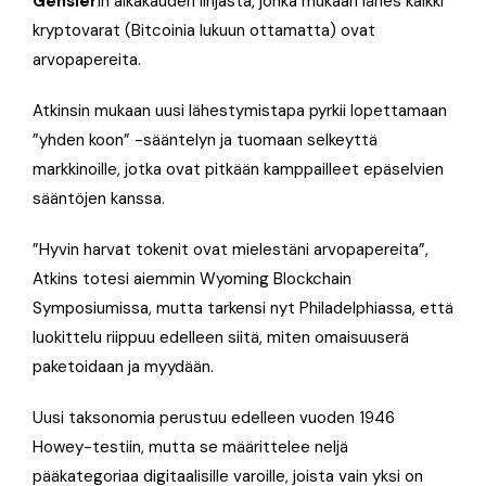
Gensler
in aikakauden linjasta, jonka mukaan lähes kaikki
kryptovarat (Bitcoinia lukuun ottamatta) ovat
arvopapereita.
Atkinsin mukaan uusi lähestymistapa pyrkii lopettamaan
”yhden koon” -sääntelyn ja tuomaan selkeyttä
markkinoille, jotka ovat pitkään kamppailleet epäselvien
sääntöjen kanssa.
”Hyvin harvat tokenit ovat mielestäni arvopapereita”,
Atkins totesi aiemmin Wyoming Blockchain
Symposiumissa, mutta tarkensi nyt Philadelphiassa, että
luokittelu riippuu edelleen siitä, miten omaisuuserä
paketoidaan ja myydään.
Uusi taksonomia perustuu edelleen vuoden 1946
Howey-testiin, mutta se määrittelee neljä
pääkategoriaa digitaalisille varoille, joista vain yksi on