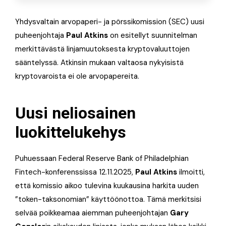
Yhdysvaltain arvopaperi- ja pörssikomission (SEC) uusi
puheenjohtaja
Paul Atkins
on esitellyt suunnitelman
merkittävästä linjamuutoksesta kryptovaluuttojen
sääntelyssä. Atkinsin mukaan valtaosa nykyisistä
kryptovaroista ei ole arvopapereita.
Uusi neliosainen
luokittelukehys
Puhuessaan Federal Reserve Bank of Philadelphian
Fintech-konferenssissa 12.11.2025,
Paul Atkins
ilmoitti,
että komissio aikoo tulevina kuukausina harkita uuden
”token-taksonomian” käyttöönottoa. Tämä merkitsisi
selvää poikkeamaa aiemman puheenjohtajan
Gary