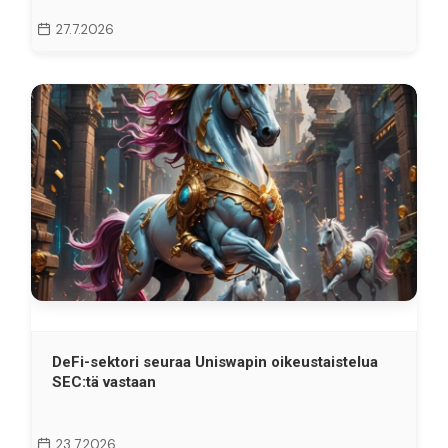
27.7.2026
DeFi-sektori seuraa Uniswapin oikeustaistelua
SEC:tä vastaan
23.7.2026