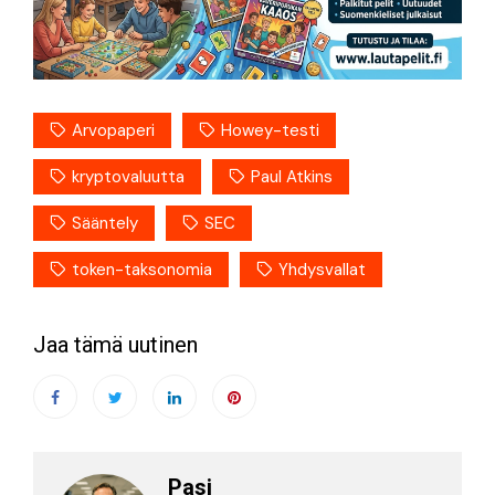
Arvopaperi
Howey-testi
kryptovaluutta
Paul Atkins
Sääntely
SEC
token-taksonomia
Yhdysvallat
Jaa tämä uutinen
Pasi