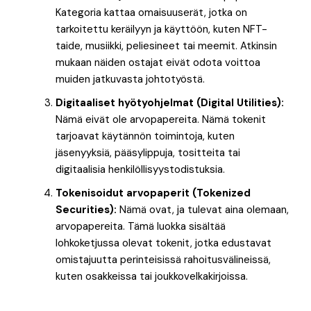
Kategoria kattaa omaisuuserät, jotka on
tarkoitettu keräilyyn ja käyttöön, kuten NFT-
taide, musiikki, peliesineet tai meemit. Atkinsin
mukaan näiden ostajat eivät odota voittoa
muiden jatkuvasta johtotyöstä.
Digitaaliset hyötyohjelmat (Digital Utilities):
Nämä eivät ole arvopapereita. Nämä tokenit
tarjoavat käytännön toimintoja, kuten
jäsenyyksiä, pääsylippuja, tositteita tai
digitaalisia henkilöllisyystodistuksia.
Tokenisoidut arvopaperit (Tokenized
Securities):
Nämä ovat, ja tulevat aina olemaan,
arvopapereita. Tämä luokka sisältää
lohkoketjussa olevat tokenit, jotka edustavat
omistajuutta perinteisissä rahoitusvälineissä,
kuten osakkeissa tai joukkovelkakirjoissa.