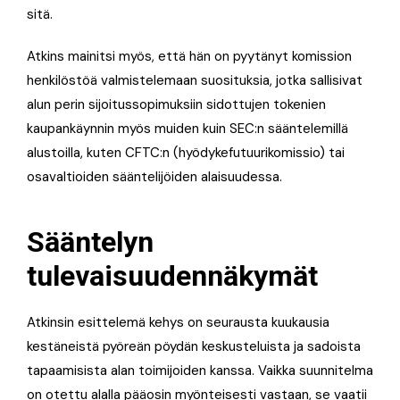
sitä.
Atkins mainitsi myös, että hän on pyytänyt komission
henkilöstöä valmistelemaan suosituksia, jotka sallisivat
alun perin sijoitussopimuksiin sidottujen tokenien
kaupankäynnin myös muiden kuin SEC:n sääntelemillä
alustoilla, kuten CFTC:n (hyödykefutuurikomissio) tai
osavaltioiden sääntelijöiden alaisuudessa.
Sääntelyn
tulevaisuudennäkymät
Atkinsin esittelemä kehys on seurausta kuukausia
kestäneistä pyöreän pöydän keskusteluista ja sadoista
tapaamisista alan toimijoiden kanssa. Vaikka suunnitelma
on otettu alalla pääosin myönteisesti vastaan, se vaatii