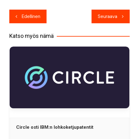
Artikkelien
Edellinen
Seuraava
selaus
Katso myös nämä
Circle osti IBM:n lohkoketjupatentit