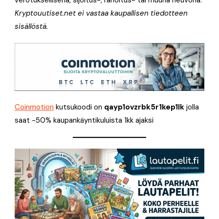
verotuksellisena, sijoitus-, rahoitus- tai muuna neuvona.
Kryptouutiset.net ei vastaa kaupallisen tiedotteen
sisällöstä.
Coinmotion
kutsukoodi on
qayp1ovzrbk5r1kep1lk
jolla
saat -50% kaupankäyntikuluista 1kk ajaksi