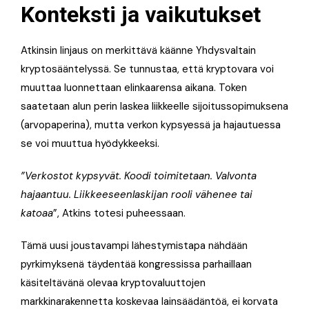
Konteksti ja vaikutukset
Atkinsin linjaus on merkittävä käänne Yhdysvaltain
kryptosääntelyssä. Se tunnustaa, että kryptovara voi
muuttaa luonnettaan elinkaarensa aikana. Token
saatetaan alun perin laskea liikkeelle sijoitussopimuksena
(arvopaperina), mutta verkon kypsyessä ja hajautuessa
se voi muuttua hyödykkeeksi.
”Verkostot kypsyvät. Koodi toimitetaan. Valvonta
hajaantuu. Liikkeeseenlaskijan rooli vähenee tai
katoaa
”, Atkins totesi puheessaan.
Tämä uusi joustavampi lähestymistapa nähdään
pyrkimyksenä täydentää kongressissa parhaillaan
käsiteltävänä olevaa kryptovaluuttojen
markkinarakennetta koskevaa lainsäädäntöä, ei korvata