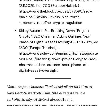
’token taxonomy’ to redefine crypto regulation –
12.11.2025, klo 17.00 (Europe/Helsinki) –
https://www.theblock.co/post/378590/sec-
chair-paul-atkins-unveils-plan-token-
taxonomy-redefine-crypto-regulation
Sidley Austin LLP – Breaking Down “Project
Crypto”: SEC Chairman Atkins Outlines Next
Phase of Digital Asset Oversight – 17.11.2025, klo
12.00 (Europe/Helsinki) –
https://www.sidley.com/en/insights/newsupdate
s/2025/11/breaking-down-project-crypto-sec-
chairman-atkins-outlines-next-phase-of-
digital-asset-oversight
Vastuuvapauslauseke: Tämä artikkeli on tarkoitettu
vain tiedotustarkoituksiin. Sitä ei tarjota tai ole
tarkoitettu k
äytettäväksi oikeudellisena,