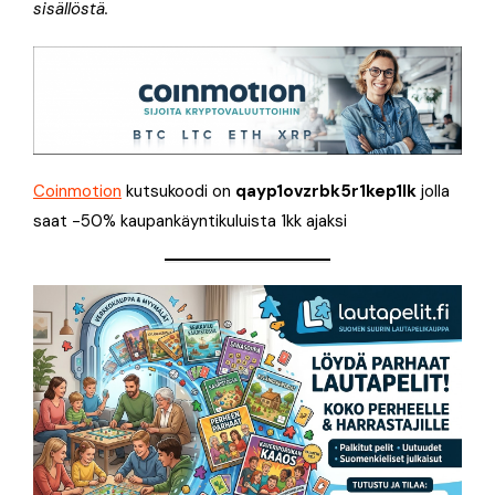
sisällöstä.
Coinmotion
kutsukoodi on
qayp1ovzrbk5r1kep1lk
jolla
saat -50% kaupankäyntikuluista 1kk ajaksi