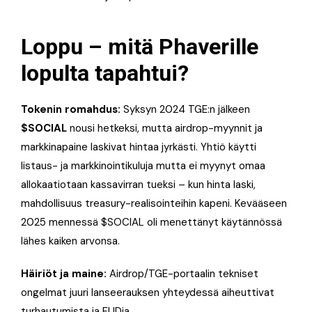
Loppu – mitä Phaverille
lopulta tapahtui?
Tokenin romahdus:
Syksyn 2024 TGE:n jälkeen
$SOCIAL
nousi hetkeksi, mutta airdrop-myynnit ja
markkinapaine laskivat hintaa jyrkästi. Yhtiö käytti
listaus- ja markkinointikuluja mutta ei myynyt omaa
allokaatiotaan kassavirran tueksi – kun hinta laski,
mahdollisuus treasury-realisointeihin kapeni. Kevääseen
2025 mennessä $SOCIAL oli menettänyt käytännössä
lähes kaiken arvonsa.
Häiriöt ja maine:
Airdrop/TGE-portaalin tekniset
ongelmat juuri lanseerauksen yhteydessä aiheuttivat
turhautumista ja FUDia.