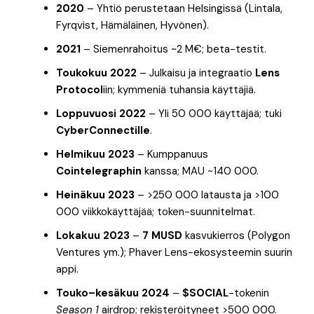
2020
– Yhtiö perustetaan Helsingissä (Lintala,
Fyrqvist, Hämäläinen, Hyvönen).
2021
– Siemenrahoitus ~2 M€; beta-testit.
Toukokuu 2022
– Julkaisu ja integraatio
Lens
Protocol
iin; kymmeniä tuhansia käyttäjiä.
Loppuvuosi 2022
– Yli 50 000 käyttäjää; tuki
CyberConnectille
.
Helmikuu 2023
– Kumppanuus
Cointelegraphin
kanssa; MAU ~140 000.
Heinäkuu 2023
– >250 000 latausta ja >100
000 viikkokäyttäjää; token-suunnitelmat.
Lokakuu 2023
–
7 MUSD
kasvukierros (Polygon
Ventures ym.); Phaver Lens-ekosysteemin suurin
appi.
Touko–kesäkuu 2024
–
$SOCIAL
-tokenin
Season 1
airdrop; rekisteröityneet >500 000.