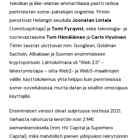
tekniikan ja liike-elämän ammattilaisia päätti ratkoa
perinteisten some-palvelujen ongelmia. Yhtiön
perustivat Helsingin seudulla
Joonatan Lintala
(toimitusjohtaja) ja
Tomi Fyrqvist
, sekä teknologia- ja
tuotevastaavina
Tom Hämäläinen
ja
Carlo Hyvönen
.
Tiimin taustat ulottuivat mm. Googleen, Goldman
Sachsiin, Alibabaan ja Suomen ensimmäiseen
kryptopörssiin. Lähtökohtana oli “Web 2.5” -
lähestymistapa – silta Web2- ja Web3-maailmojen
välille: käyttökokemus yhtä helppo kuin perinteisissä
some-sovelluksissa, mutta datan ja sisällön omistajuus
käyttäjillä.
Ensimmäiset versiot olivat suljetussa testissä 2021.
Varhaista rahoitusta kerättiin noin 2 M€
siemenkierroksella (mm. HV Capital ja Superhero
Capital), mikä mahdollisti pienen ydinjoukon rekrytoinnin