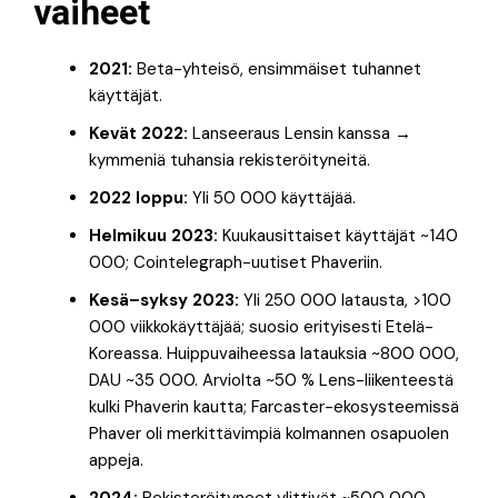
vaiheet
2021:
Beta-yhteisö, ensimmäiset tuhannet
käyttäjät.
Kevät 2022:
Lanseeraus Lensin kanssa →
kymmeniä tuhansia rekisteröityneitä.
2022 loppu:
Yli 50 000 käyttäjää.
Helmikuu 2023:
Kuukausittaiset käyttäjät ~140
000; Cointelegraph-uutiset Phaveriin.
Kesä–syksy 2023:
Yli 250 000 latausta, >100
000 viikkokäyttäjää; suosio erityisesti Etelä-
Koreassa. Huippuvaiheessa latauksia ~800 000,
DAU ~35 000. Arviolta ~50 % Lens-liikenteestä
kulki Phaverin kautta; Farcaster-ekosysteemissä
Phaver oli merkittävimpiä kolmannen osapuolen
appeja.