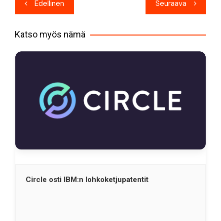
Artikkelien
Edellinen
Seuraava
selaus
Katso myös nämä
Circle osti IBM:n lohkoketjupatentit