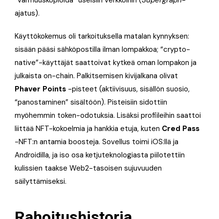
“varmuuskopioida” useisiin verkkoihin (
Supergraph
-
ajatus).
Käyttökokemus oli tarkoituksella matalan kynnyksen:
sisään pääsi sähköpostilla ilman lompakkoa; “crypto-
native”-käyttäjät saattoivat kytkeä oman lompakon ja
julkaista on-chain. Palkitsemisen kivijalkana olivat
Phaver Points
-pisteet (aktiivisuus, sisällön suosio,
“panostaminen” sisältöön). Pisteisiin sidottiin
myöhemmin token-odotuksia. Lisäksi profiileihin saattoi
liittää NFT-kokoelmia ja hankkia etuja, kuten
Cred Pass
-NFT:n antamia boosteja. Sovellus toimi iOS:llä ja
Androidilla, ja iso osa ketjuteknologiasta piilotettiin
kulissien taakse Web2-tasoisen sujuvuuden
säilyttämiseksi.
Rahoitushistoria