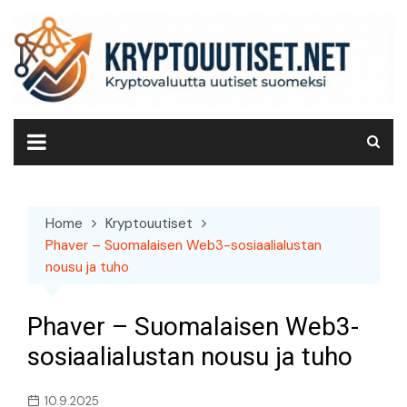
Skip
to
content
Home
Kryptouutiset
Phaver – Suomalaisen Web3-sosiaalialustan
nousu ja tuho
Phaver – Suomalaisen Web3-
sosiaalialustan nousu ja tuho
10.9.2025