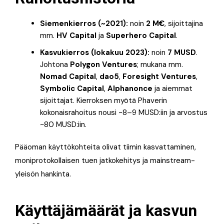
Siemenkierros (~2021):
noin
2 M€
, sijoittajina
mm.
HV Capital
ja
Superhero Capital
.
Kasvukierros (lokakuu 2023):
noin
7 MUSD
.
Johtona
Polygon Ventures
; mukana mm.
Nomad Capital
,
dao5
,
Foresight Ventures
,
Symbolic Capital
,
Alphanonce
ja aiemmat
sijoittajat. Kierroksen myötä Phaverin
kokonaisrahoitus nousi ~8–9 MUSD:iin ja arvostus
~80 MUSD:iin.
Pääoman käyttökohteita olivat tiimin kasvattaminen,
moniprotokollaisen tuen jatkokehitys ja mainstream-
yleisön hankinta.
Käyttäjämäärät ja kasvun