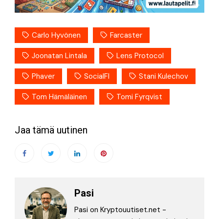
Carlo Hyvönen
Farcaster
Joonatan Lintala
Lens Protocol
Phaver
SocialFI
Stani Kulechov
Tom Hämäläinen
Tomi Fyrqvist
Jaa tämä uutinen
Pasi
Pasi on Kryptouutiset.net -