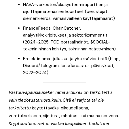
NAVA-verkoston/ekosysteemiraporttien ja
sijoittajamateriaalien koosteet (perustajat,
siemenkierros, varhaisvaiheen käyttäjämäärät)
FinanceFeeds, ChainCatcher,
analyytikkokirjoitukset ja sektorikommentit
(2024–2025: TGE, portaalihäiriöt, $SOCIAL-
tokenin hinnan kehitys, toiminnan päättyminen)
Projektin omat julkaisut ja yhteisöviestintä (blogi,
Discord/Telegram, lens/farcaster-päivitykset;
2022–2024)
Vastuuvapauslauseke: Tämä artikkeli on tarkoitettu
vain tiedotustarkoituksiin. Sitä ei tarjota tai ole
tarkoitettu k
äytettäväksi oikeudellisena,
verotuksellisena, sijoitus-, rahoitus- tai muuna neuvona.
Kryptouutiset.net ei vastaa kaupallisen tiedotteen