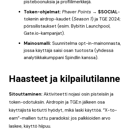
pisteboonuksia ja profiilimerkkejä.
Token-ohjelmat:
Phaver Points
→
$SOCIAL
-
tokenin airdrop-kaudet (
Season 1
) ja TGE 2024;
pörssilistaukset (esim. Bybitin Launchpool,
Gate.io-kampanjat).
Mainosmalli:
Suunnitelma opt-in-mainonnasta,
jossa käyttäjä saisi osan tuotosta (yhdessä
analytiikkakumppani Spindlin kanssa).
Haasteet ja kilpailutilanne
Sitouttaminen:
Aktiviteetti nojasi osin pisteisiin ja
token-odotuksiin. Airdropin ja TGE:n jälkeen osa
käyttäjistä kotiutti hyödyt, mikä laski käyttöä. “X-to-
earn”-mallien tuttu paradoksi: jos palkkioiden arvo
laskee, käyttö hiipuu.