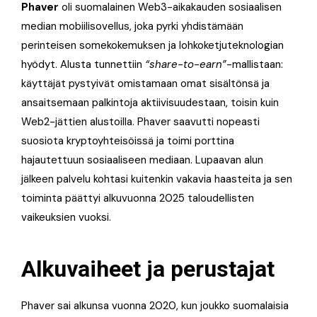
Phaver
oli suomalainen Web3-aikakauden sosiaalisen
median mobiilisovellus, joka pyrki yhdistämään
perinteisen somekokemuksen ja lohkoketjuteknologian
hyödyt. Alusta tunnettiin
“share-to-earn”
-mallistaan:
käyttäjät pystyivät omistamaan omat sisältönsä ja
ansaitsemaan palkintoja aktiivisuudestaan, toisin kuin
Web2-jättien alustoilla. Phaver saavutti nopeasti
suosiota kryptoyhteisöissä ja toimi porttina
hajautettuun sosiaaliseen mediaan. Lupaavan alun
jälkeen palvelu kohtasi kuitenkin vakavia haasteita ja sen
toiminta päättyi alkuvuonna 2025 taloudellisten
vaikeuksien vuoksi.
Alkuvaiheet ja perustajat
Phaver sai alkunsa vuonna 2020, kun joukko suomalaisia