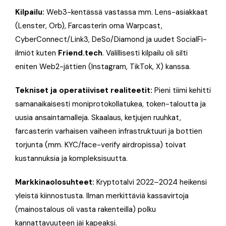
Kilpailu:
Web3-kentässä vastassa mm. Lens-asiakkaat
(Lenster, Orb), Farcasterin oma Warpcast,
CyberConnect/Link3, DeSo/Diamond ja uudet SocialFi-
ilmiöt kuten
Friend.tech
. Välillisesti kilpailu oli silti
eniten Web2-jättien (Instagram, TikTok, X) kanssa.
Tekniset ja operatiiviset realiteetit:
Pieni tiimi kehitti
samanaikaisesti moniprotokollatukea, token-taloutta ja
uusia ansaintamalleja. Skaalaus, ketjujen ruuhkat,
farcasterin varhaisen vaiheen infrastruktuuri ja bottien
torjunta (mm. KYC/face-verify airdropissa) toivat
kustannuksia ja kompleksisuutta.
Markkinaolosuhteet:
Kryptotalvi 2022–2024 heikensi
yleistä kiinnostusta. Ilman merkittäviä kassavirtoja
(mainostalous oli vasta rakenteilla) polku
kannattavuuteen jäi kapeaksi.