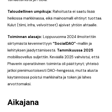
Taloudellinen umpikuja:
Rahoitusta ei saatu lisää
heikossa markkinassa, eikä mainosmalli ehtinyt tuottaa.
Kulut (tiimi, infra, velvoitteet) ajoivat yhtiön ahtaalle.
Toiminnan alasajo:
Loppuvuonna 2024 ilmoitettiin
siirtymästä kevennettyyn
“SocialDAO”
-malliin ja
kehityksen jäädyttämisestä.
Tammikuussa 2025
mobiilisovellus suljettiin. Keväällä 2025 vahvistui, että
Phaverin operatiivinen toiminta oli päättynyt; yhteisö
jatkoi pienimuotoisesti DAO-hengessä, mutta alusta
käytännössä poistui markkinalta ja token jäi lähes
arvottomaksi.
Aikajana