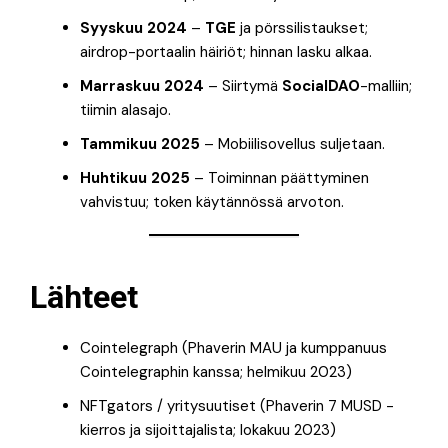
Syyskuu 2024
–
TGE
ja pörssilistaukset;
airdrop-portaalin häiriöt; hinnan lasku alkaa.
Marraskuu 2024
– Siirtymä
SocialDAO
-malliin;
tiimin alasajo.
Tammikuu 2025
– Mobiilisovellus suljetaan.
Huhtikuu 2025
– Toiminnan päättyminen
vahvistuu; token käytännössä arvoton.
Lähteet
Cointelegraph (Phaverin MAU ja kumppanuus
Cointelegraphin kanssa; helmikuu 2023)
NFTgators / yritysuutiset (Phaverin 7 MUSD -
kierros ja sijoittajalista; lokakuu 2023)