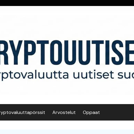
ryptovaluuttapörssit
Arvostelut
Oppaat