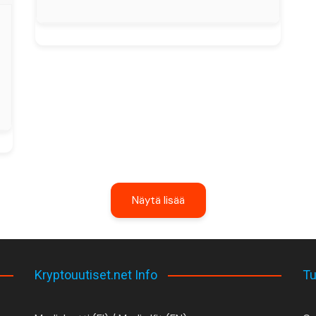
Näytä lisää
Kryptouutiset.net Info
Tu