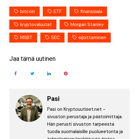
bitcoin
ETF
finanssiala
kryptovaluutat
Morgan Stanley
MSBT
SEC
sijoittaminen
Jaa tämä uutinen
Pasi
Pasi on Kryptouutiset.net -
sivuston perustaja ja päätoimittaja.
Hän perusti sivuston tarpeesta
tuoda suomalaisille puolueetonta ja