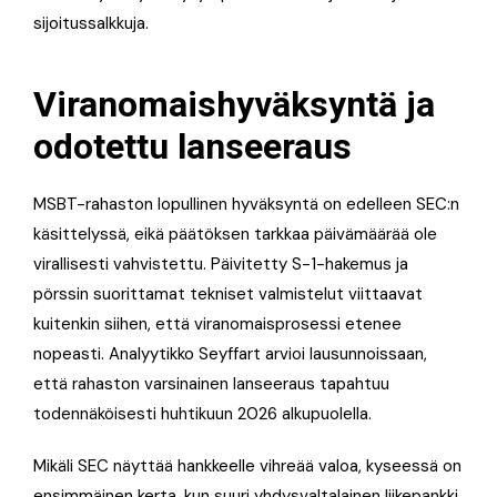
sijoitussalkkuja.
Viranomaishyväksyntä ja
odotettu lanseeraus
MSBT-rahaston lopullinen hyväksyntä on edelleen SEC:n
käsittelyssä, eikä päätöksen tarkkaa päivämäärää ole
virallisesti vahvistettu. Päivitetty S-1-hakemus ja
pörssin suorittamat tekniset valmistelut viittaavat
kuitenkin siihen, että viranomaisprosessi etenee
nopeasti. Analyytikko Seyffart arvioi lausunnoissaan,
että rahaston varsinainen lanseeraus tapahtuu
todennäköisesti huhtikuun 2026 alkupuolella.
Mikäli SEC näyttää hankkeelle vihreää valoa, kyseessä on
ensimmäinen kerta, kun suuri yhdysvaltalainen liikepankki