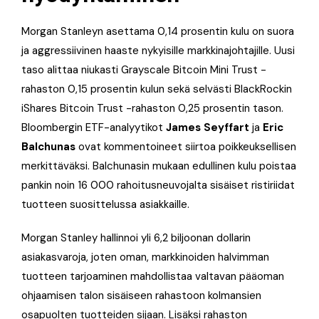
Morgan Stanleyn asettama 0,14 prosentin kulu on suora
ja aggressiivinen haaste nykyisille markkinajohtajille. Uusi
taso alittaa niukasti Grayscale Bitcoin Mini Trust -
rahaston 0,15 prosentin kulun sekä selvästi BlackRockin
iShares Bitcoin Trust -rahaston 0,25 prosentin tason.
Bloombergin ETF-analyytikot
James Seyffart
ja
Eric
Balchunas
ovat kommentoineet siirtoa poikkeuksellisen
merkittäväksi. Balchunasin mukaan edullinen kulu poistaa
pankin noin 16 000 rahoitusneuvojalta sisäiset ristiriidat
tuotteen suosittelussa asiakkaille.
Morgan Stanley hallinnoi yli 6,2 biljoonan dollarin
asiakasvaroja, joten oman, markkinoiden halvimman
tuotteen tarjoaminen mahdollistaa valtavan pääoman
ohjaamisen talon sisäiseen rahastoon kolmansien
osapuolten tuotteiden sijaan. Lisäksi rahaston