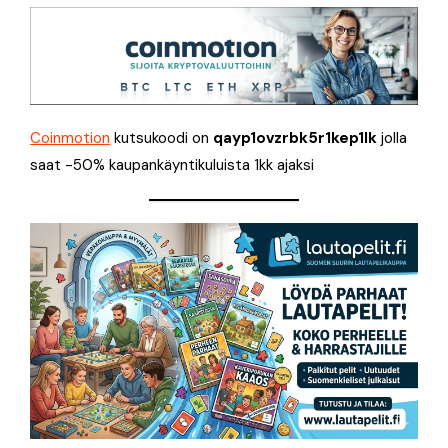
Coinmotion
kutsukoodi on
qayp1ovzrbk5r1kep1lk
jolla
saat -50% kaupankäyntikuluista 1kk ajaksi