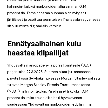
rahaston perustamiselle ja asettanut sen
hallinnointikuluksi markkinoiden alhaisimman 0,14
prosenttia. Tämä haastaa suoraan alan nykyiset
jättiläiset ja osoittaa perinteisen finanssialan syvenevää
sitoutumista digitaalisiin varoihin.
Ennätysalhainen kulu
haastaa kilpailijat
Yhdysvaltain arvopaperi- ja pörssikomitealle (SEC)
perjantaina 27.3.2026, Suomen aikaa jättämässään
päivitetyssä S-1-hakemuksessa Morgan Stanley paljasti
tulevan Morgan Stanley Bitcoin Trust -rahastonsa
(MSBT) hallinnointikulun. Pankki asetti kuluksi 0,14
prosenttia, mikä tekee siitä heti hyväksynnän
saadessaan Yhdysvaltain markkinoiden edullisimman