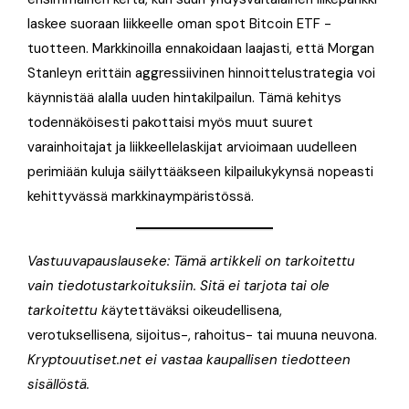
laskee suoraan liikkeelle oman spot Bitcoin ETF -
tuotteen. Markkinoilla ennakoidaan laajasti, että Morgan
Stanleyn erittäin aggressiivinen hinnoittelustrategia voi
käynnistää alalla uuden hintakilpailun. Tämä kehitys
todennäköisesti pakottaisi myös muut suuret
varainhoitajat ja liikkeellelaskijat arvioimaan uudelleen
perimiään kuluja säilyttääkseen kilpailukykynsä nopeasti
kehittyvässä markkinaympäristössä.
Vastuuvapauslauseke: Tämä artikkeli on tarkoitettu
vain tiedotustarkoituksiin. Sitä ei tarjota tai ole
tarkoitettu k
äytettäväksi oikeudellisena,
verotuksellisena, sijoitus-, rahoitus- tai muuna neuvona.
Kryptouutiset.net ei vastaa kaupallisen tiedotteen
sisällöstä.