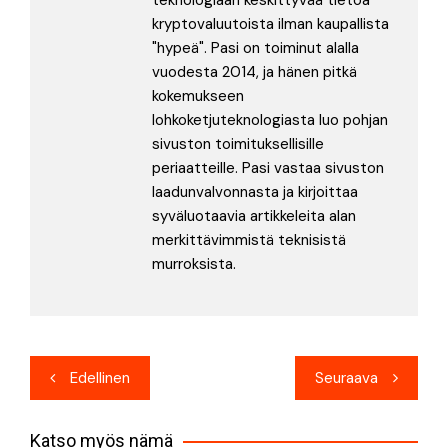
teknologiaan keskittyvää tietoa
kryptovaluutoista ilman kaupallista
"hypeä". Pasi on toiminut alalla
vuodesta 2014, ja hänen pitkä
kokemukseen
lohkoketjuteknologiasta luo pohjan
sivuston toimituksellisille
periaatteille. Pasi vastaa sivuston
laadunvalvonnasta ja kirjoittaa
syväluotaavia artikkeleita alan
merkittävimmistä teknisistä
murroksista.
Artikkelien
Edellinen
Seuraava
selaus
Katso myös nämä