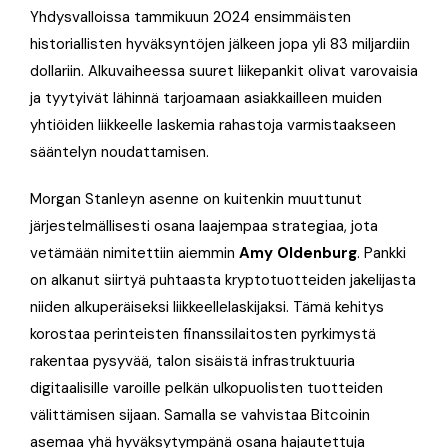
Yhdysvalloissa tammikuun 2024 ensimmäisten
historiallisten hyväksyntöjen jälkeen jopa yli 83 miljardiin
dollariin. Alkuvaiheessa suuret liikepankit olivat varovaisia
ja tyytyivät lähinnä tarjoamaan asiakkailleen muiden
yhtiöiden liikkeelle laskemia rahastoja varmistaakseen
sääntelyn noudattamisen.
Morgan Stanleyn asenne on kuitenkin muuttunut
järjestelmällisesti osana laajempaa strategiaa, jota
vetämään nimitettiin aiemmin
Amy Oldenburg
. Pankki
on alkanut siirtyä puhtaasta kryptotuotteiden jakelijasta
niiden alkuperäiseksi liikkeellelaskijaksi. Tämä kehitys
korostaa perinteisten finanssilaitosten pyrkimystä
rakentaa pysyvää, talon sisäistä infrastruktuuria
digitaalisille varoille pelkän ulkopuolisten tuotteiden
välittämisen sijaan. Samalla se vahvistaa Bitcoinin
asemaa yhä hyväksytympänä osana hajautettuja