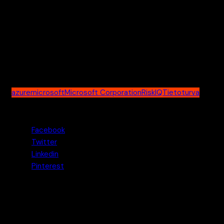
Tämä kehitys auttaa Microsoftia toteuttamaan aktiivista
uhkien valvontaa laajassa infrastruktuurissaan. RiskIQ on
viimeisin lisäys Microsoftin tämän vuoden lukuisiin
yritysostoihin.
azure
microsoft
Microsoft Corporation
RiskIQ
Tietoturva
Jaa tämä uutinen
Facebook
Twitter
Linkedin
Pinterest
Pasi