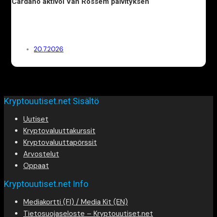
Cardano aktivoi Van Rossem päivityksen
20.7.2026
Kryptouutiset.net Sisältö
Uutiset
Kryptovaluuttakurssit
Kryptovaluuttapörssit
Arvostelut
Oppaat
Kryptouutiset.net Info
Mediakortti (FI) / Media Kit (EN)
Tietosuojaseloste – Kryptouutiset.net