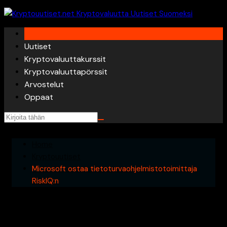
Skip
to
content
Uutiset
Kryptovaluuttakurssit
Kryptovaluuttapörssit
Arvostelut
Oppaat
Home
Kryptouutiset
Microsoft ostaa tietoturvaohjelmistotoimittaja
RiskIQ:n
Microsoft ostaa
tietoturvaohjelmistotoimittaja