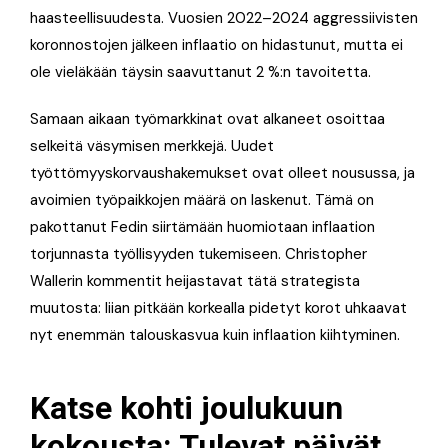
haasteellisuudesta. Vuosien 2022–2024 aggressiivisten
koronnostojen jälkeen inflaatio on hidastunut, mutta ei
ole vieläkään täysin saavuttanut 2 %:n tavoitetta.
Samaan aikaan työmarkkinat ovat alkaneet osoittaa
selkeitä väsymisen merkkejä. Uudet
työttömyyskorvaushakemukset ovat olleet nousussa, ja
avoimien työpaikkojen määrä on laskenut. Tämä on
pakottanut Fedin siirtämään huomiotaan inflaation
torjunnasta työllisyyden tukemiseen. Christopher
Wallerin kommentit heijastavat tätä strategista
muutosta: liian pitkään korkealla pidetyt korot uhkaavat
nyt enemmän talouskasvua kuin inflaation kiihtyminen.
Katse kohti joulukuun
kokousta: Tulevat päivät