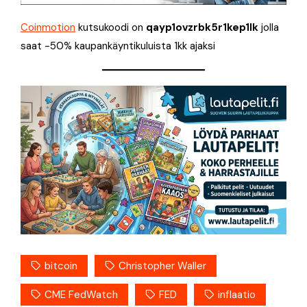
Coinmotion
kutsukoodi on
qayp1ovzrbk5r1kep1lk
jolla
saat -50% kaupankäyntikuluista 1kk ajaksi
bitcoin
Christopher Waller
CME FedWatch
FED
inflaatio