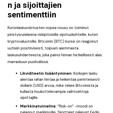
n ja sijoittajien
sentimenttiin
Koronlaskuodotusten nopea nousu on toiminut
piristysruiskeena riskipitoisille sijoituskohteille, kuten
kryptovaluutoille. Bitcoinin (BTC) kurssi on reagoinut
uutisiin positiivisesti, toipuen aiemmasta
laskusuhdanteesta, joka painoi hinnan hetkellisesti alas
marraskuun puolivälissä.
Likviditeetin lisääntyminen:
Korkojen lasku
alentaa rahan hintaa ja heikentää perinteisesti
dollarin (USD) arvoa, mikä tekee Bitcoinista ja
kullasta houkuttelevampia vaihtoehtoja
sijoittajille.
Markkinatunnelma:
”Risk-on” -moodi on
palannut markkinoille. Sijoittajat näkevät Fedin