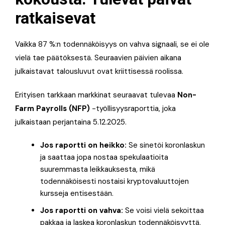
ratkaisevat
Vaikka 87 %:n todennäköisyys on vahva signaali, se ei ole
vielä tae päätöksestä. Seuraavien päivien aikana
julkaistavat talousluvut ovat kriittisessä roolissa.
Erityisen tarkkaan markkinat seuraavat tulevaa
Non-
Farm Payrolls (NFP)
-työllisyysraporttia, joka
julkaistaan perjantaina 5.12.2025.
Jos raportti on heikko:
Se sinetöi koronlaskun
ja saattaa jopa nostaa spekulaatioita
suuremmasta leikkauksesta, mikä
todennäköisesti nostaisi kryptovaluuttojen
kursseja entisestään.
Jos raportti on vahva:
Se voisi vielä sekoittaa
pakkaa ja laskea koronlaskun todennäköisyyttä,