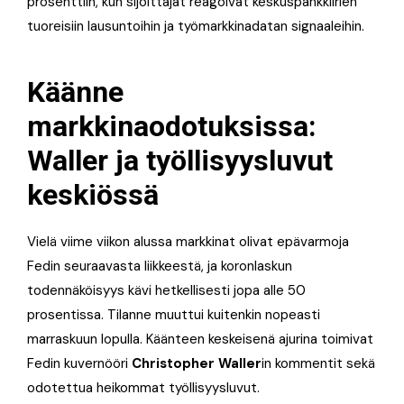
prosenttiin, kun sijoittajat reagoivat keskuspankkiirien
tuoreisiin lausuntoihin ja työmarkkinadatan signaaleihin.
Käänne
markkinaodotuksissa:
Waller ja työllisyysluvut
keskiössä
Vielä viime viikon alussa markkinat olivat epävarmoja
Fedin seuraavasta liikkeestä, ja koronlaskun
todennäköisyys kävi hetkellisesti jopa alle 50
prosentissa. Tilanne muuttui kuitenkin nopeasti
marraskuun lopulla. Käänteen keskeisenä ajurina toimivat
Fedin kuvernööri
Christopher Waller
in kommentit sekä
odotettua heikommat työllisyysluvut.