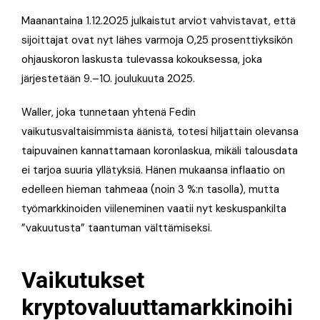
Maanantaina 1.12.2025 julkaistut arviot vahvistavat, että
sijoittajat ovat nyt lähes varmoja 0,25 prosenttiyksikön
ohjauskoron laskusta tulevassa kokouksessa, joka
järjestetään 9.–10. joulukuuta 2025.
Waller, joka tunnetaan yhtenä Fedin
vaikutusvaltaisimmista äänistä, totesi hiljattain olevansa
taipuvainen kannattamaan koronlaskua, mikäli talousdata
ei tarjoa suuria yllätyksiä. Hänen mukaansa inflaatio on
edelleen hieman tahmeaa (noin 3 %:n tasolla), mutta
työmarkkinoiden viileneminen vaatii nyt keskuspankilta
”vakuutusta” taantuman välttämiseksi.
Vaikutukset
kryptovaluuttamarkkinoihi