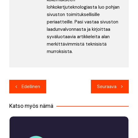
lohkoketjuteknologiasta luo pohjan
sivuston toimituksellisille
periaatteille. Pasi vastaa sivuston
laadunvalvonnasta ja kirjoittaa
syväluotaavia artikkeleita alan
merkittävimmistä teknisistä
murroksista.
Artikkelien
Edellinen
Seuraava
selaus
Katso myös nämä