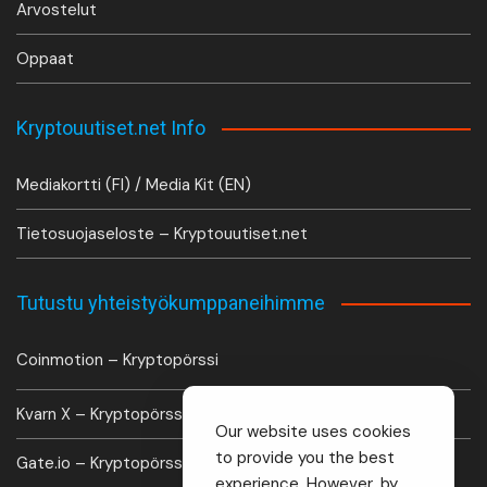
Arvostelut
Oppaat
Kryptouutiset.net Info
Mediakortti (FI) / Media Kit (EN)
Tietosuojaseloste – Kryptouutiset.net
Tutustu yhteistyökumppaneihimme
Coinmotion – Kryptopörssi
Kvarn X – Kryptopörssi
Our website uses cookies
to provide you the best
Gate.io – Kryptopörssi
experience. However, by