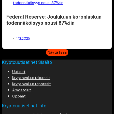
Federal Reserve: Joulukuun koronlaskun
todennäköisyys nousi 87%:iin
1.12.2025
Näytä lisää
Kryptouutiset.net Sisältö
Uutiset
Kryptovaluuttakurssit
Kryptovaluuttapörssit
Arvostelut
Oppaat
Kryptouutiset.net Info