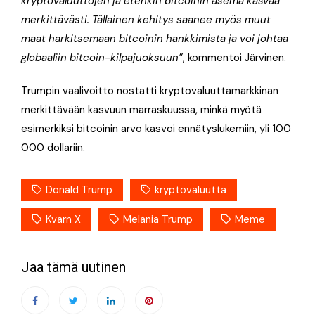
kryptovaluuttojen ja etenkin bitcoinin asema kasvaa
merkittävästi. Tällainen kehitys saanee myös muut
maat harkitsemaan bitcoinin hankkimista ja voi johtaa
globaaliin bitcoin-kilpajuoksuun”
, kommentoi Järvinen.
Trumpin vaalivoitto nostatti kryptovaluuttamarkkinan
merkittävään kasvuun marraskuussa, minkä myötä
esimerkiksi bitcoinin arvo kasvoi ennätyslukemiin, yli 100
000 dollariin.
Donald Trump
kryptovaluutta
Kvarn X
Melania Trump
Meme
Jaa tämä uutinen