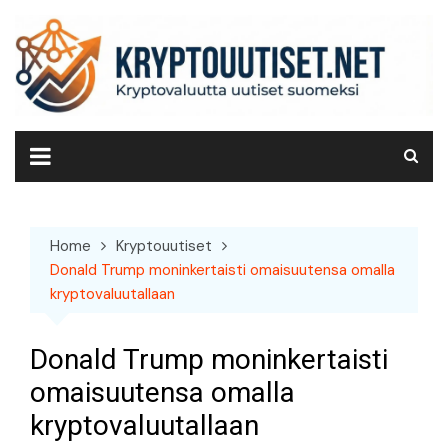
Skip
to
content
Home
Kryptouutiset
Donald Trump moninkertaisti omaisuutensa omalla
kryptovaluutallaan
Donald Trump moninkertaisti
omaisuutensa omalla
kryptovaluutallaan