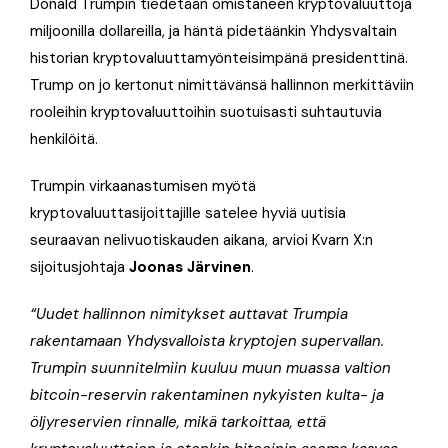
Donald Trumpin tiedetään omistaneen kryptovaluuttoja
miljoonilla dollareilla, ja häntä pidetäänkin Yhdysvaltain
historian kryptovaluuttamyönteisimpänä presidenttinä.
Trump on jo kertonut nimittävänsä hallinnon merkittäviin
rooleihin kryptovaluuttoihin suotuisasti suhtautuvia
henkilöitä.
Trumpin virkaanastumisen myötä
kryptovaluuttasijoittajille satelee hyviä uutisia
seuraavan nelivuotiskauden aikana, arvioi Kvarn X:n
sijoitusjohtaja
Joonas Järvinen
.
“Uudet hallinnon nimitykset auttavat Trumpia
rakentamaan Yhdysvalloista kryptojen supervallan.
Trumpin suunnitelmiin kuuluu muun muassa valtion
bitcoin-reservin rakentaminen nykyisten kulta- ja
öljyreservien rinnalle, mikä tarkoittaa, että