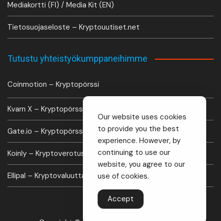
Mediakortti (FI) / Media Kit (EN)
Tietosuojaseloste – Kryptouutiset.net
Tutustu yhteistyökumppaneihimme
Coinmotion – Kryptopörssi
Kvarn X – Kryptopörssi
Our website uses cookies
to provide you the best
Gate.io – Kryptopörssi
experience. However, by
continuing to use our
Koinly – Kryptoverotus laskuri
website, you agree to our
Ellipal – Kryptovaluutta lompakko
use of cookies.
Accept