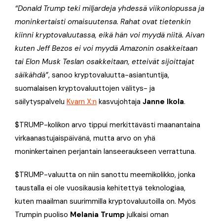
“Donald Trump teki miljardeja yhdessä viikonlopussa ja
moninkertaisti omaisuutensa. Rahat ovat tietenkin
kiinni kryptovaluutassa, eikä hän voi myydä niitä. Aivan
kuten
Jeff Bezos
ei voi myydä Amazonin osakkeitaan
tai
Elon Musk
Teslan osakkeitaan, etteivät sijoittajat
säikähdä”
, sanoo kryptovaluutta-asiantuntija,
suomalaisen kryptovaluuttojen välitys- ja
säilytyspalvelu
Kvarn X:n
kasvujohtaja
Janne Ikola
.
$TRUMP-kolikon arvo tippui merkittävästi maanantaina
virkaanastujaispäivänä, mutta arvo on yhä
moninkertainen perjantain lanseeraukseen verrattuna.
$TRUMP-valuutta on niin sanottu meemikolikko, jonka
taustalla ei ole vuosikausia kehitettyä teknologiaa,
kuten maailman suurimmilla kryptovaluutoilla on. Myös
Trumpin puoliso
Melania Trump
julkaisi oman