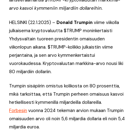
lanseeraamansa $TRUMP-kryptovaluutan markkina-
arvo kasvoi kymmeniin miljardiin dollareihin.
HELSINKI (22.1.2025)
–
Donald Trumpin
viime viikolla
julkaisema kryptovaluutta $TRUMP moninkertaisti
Yhdysvaltain tuoreen presidentin omaisuuden
viikonlopun aikana. $TRUMP-kolikko julkaistiin viime
perjantaina, ja sen arvo kymmenkertaistui
vuorokaudessa. Kryptovaluutan markkina-arvo nousi liki
80 miljardiin dollariin.
Trumpin sisäpiirin omistus kolikosta on 80 prosenttia,
mikä tarkoittaa, että Trumpin perheen omaisuus kasvoi
hetkellisesti kymmenillä miljardeilla dollareilla.
Forbesin
vuonna 2024 tekemän arvion mukaan Trumpin
omaisuuden arvo oli noin 5,6 miljardia dollaria eli noin 5,4
miljardia euroa.