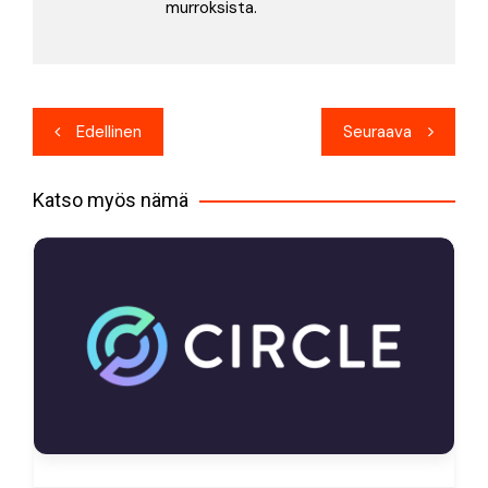
murroksista.
Artikkelien
Edellinen
Seuraava
selaus
Katso myös nämä