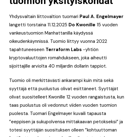
tuomion yksityiskohdat
Yhdysvaltain liittovaltion tuomari
Paul A. Engelmayer
langetti torstaina 11.12.2025
Do Kwonille
15 vuoden
vankeustuomion Manhattanilla käydyssä
oikeudenkäynnissä. Tuomio liittyy vuonna 2022
tapahtuneeseen
Terraform Labs
-yhtiön
kryptovaluuttojen romahdukseen, joka aiheutti
sijoittajille arviolta 40 miljardin dollarin tappiot.
Tuomio oli merkittävästi ankarampi kuin mitä sekä
syyttäjä että puolustus olivat esittäneet. Syyttäjät
olivat suositelleet Kwonille 12 vuoden rangaistusta, kun
taas puolustus oli vedonnut viiden vuoden tuomion
puolesta. Tuomari Engelmayer kuvaili tapausta
”eeppisen ja sukupolvensa mittakaavan petokseksi” ja
totesi syyttäjän suosituksen olleen ”kohtuuttoman