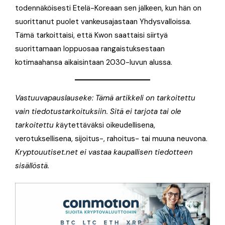
todennäköisesti Etelä-Koreaan sen jälkeen, kun hän on
suorittanut puolet vankeusajastaan Yhdysvalloissa.
Tämä tarkoittaisi, että Kwon saattaisi siirtyä
suorittamaan loppuosaa rangaistuksestaan
kotimaahansa aikaisintaan 2030-luvun alussa.
Vastuuvapauslauseke: Tämä artikkeli on tarkoitettu
vain tiedotustarkoituksiin. Sitä ei tarjota tai ole
tarkoitettu k
äytettäväksi oikeudellisena,
verotuksellisena, sijoitus-, rahoitus- tai muuna neuvona.
Kryptouutiset.net ei vastaa kaupallisen tiedotteen
sisällöstä.