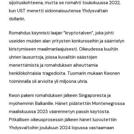
sijoituskohteena, mutta se romahti toukokuussa 2022,
kun UST menetti sidonnaisuutensa Yhdysvaltain
dollariin.
Romahdus käynnisti laajan ”kryptotalven”, joka johti
useiden muiden alan yritysten konkursseihin ja sääntelyn
kiristymiseen maailmanlaajuisesti. Oikeudessa kuultiin
uhrien lausuntoja, joissa kuvailtiin säästöjen
menettämistä ja romahduksen aiheuttamia
henkilökohtaisia tragedioita. Tuomarin mukaan Kwonen
toiminnalla oli arviolta yli miljoona uhria.
Kwon pakeni romahduksen jälkeen Singaporesta ja
myöhemmin Balkanille. Hänet pidätettiin Montenegrossa
maaliskuussa 2023 väärennetyn passin käytöstä.
Pitkällisen oikeusprosessin jälkeen hänet luovutettiin
Yhdysvaltoihin joulukuun 2024 lopussa vastaamaan