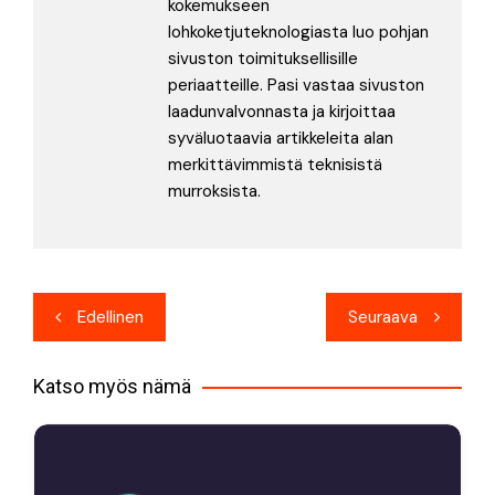
kokemukseen
lohkoketjuteknologiasta luo pohjan
sivuston toimituksellisille
periaatteille. Pasi vastaa sivuston
laadunvalvonnasta ja kirjoittaa
syväluotaavia artikkeleita alan
merkittävimmistä teknisistä
murroksista.
Artikkelien
Edellinen
Seuraava
selaus
Katso myös nämä