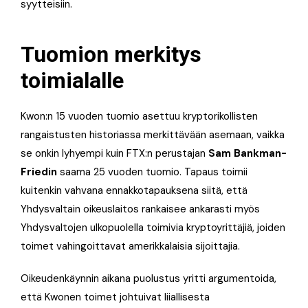
syytteisiin.
Tuomion merkitys
toimialalle
Kwon:n 15 vuoden tuomio asettuu kryptorikollisten
rangaistusten historiassa merkittävään asemaan, vaikka
se onkin lyhyempi kuin FTX:n perustajan
Sam Bankman-
Friedin
saama 25 vuoden tuomio. Tapaus toimii
kuitenkin vahvana ennakkotapauksena siitä, että
Yhdysvaltain oikeuslaitos rankaisee ankarasti myös
Yhdysvaltojen ulkopuolella toimivia kryptoyrittäjiä, joiden
toimet vahingoittavat amerikkalaisia sijoittajia.
Oikeudenkäynnin aikana puolustus yritti argumentoida,
että Kwonen toimet johtuivat liiallisesta