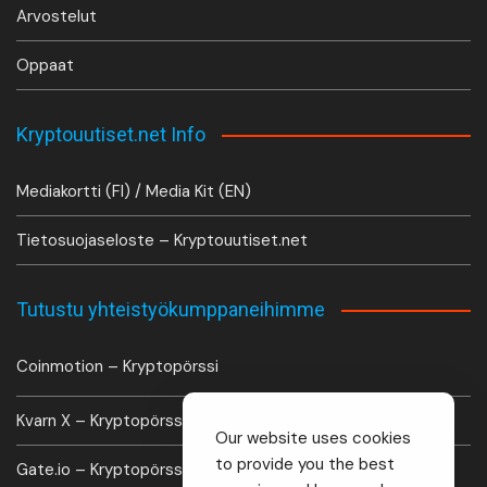
Arvostelut
Oppaat
Kryptouutiset.net Info
Mediakortti (FI) / Media Kit (EN)
Tietosuojaseloste – Kryptouutiset.net
Tutustu yhteistyökumppaneihimme
Coinmotion – Kryptopörssi
Kvarn X – Kryptopörssi
Our website uses cookies
to provide you the best
Gate.io – Kryptopörssi