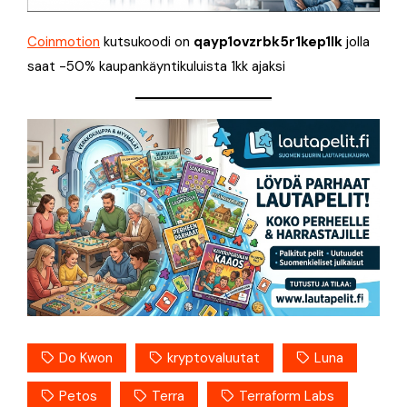
Coinmotion
kutsukoodi on
qayp1ovzrbk5r1kep1lk
jolla
saat -50% kaupankäyntikuluista 1kk ajaksi
Do Kwon
kryptovaluutat
Luna
Petos
Terra
Terraform Labs