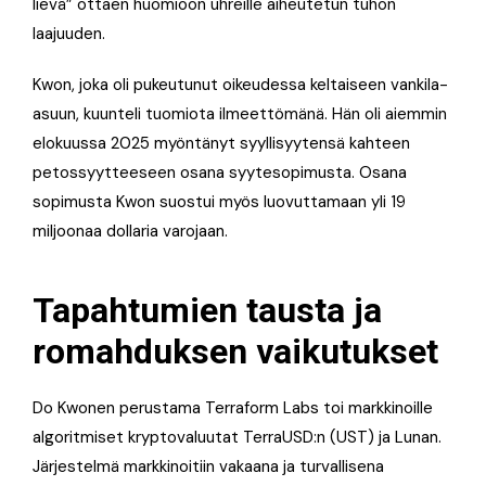
lievä” ottaen huomioon uhreille aiheutetun tuhon
laajuuden.
Kwon, joka oli pukeutunut oikeudessa keltaiseen vankila-
asuun, kuunteli tuomiota ilmeettömänä. Hän oli aiemmin
elokuussa 2025 myöntänyt syyllisyytensä kahteen
petossyytteeseen osana syytesopimusta. Osana
sopimusta Kwon suostui myös luovuttamaan yli 19
miljoonaa dollaria varojaan.
Tapahtumien tausta ja
romahduksen vaikutukset
Do Kwonen perustama Terraform Labs toi markkinoille
algoritmiset kryptovaluutat TerraUSD:n (UST) ja Lunan.
Järjestelmä markkinoitiin vakaana ja turvallisena