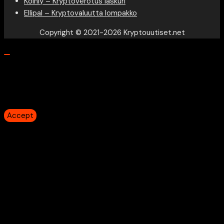
Koinly – Kryptoverotus laskuri
Ellipal – Kryptovaluutta lompakko
Copyright © 2021-2026 Kryptouutiset.net
Our website uses cookies to provide you the best
experience. However, by continuing to use our website, you
agree to our use of cookies.
Accept