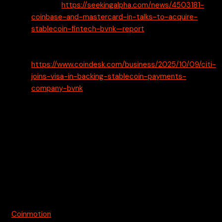
09.50 –
https://seekingalpha.com/news/4503181-
coinbase-and-mastercard-in-talks-to-acquire-
stablecoin-fintech-bvnk—report
CoinDesk – Citi Joins Visa in Backing Stablecoin
Payments Company BVNK – 9.10.2025, klo 17.05 –
https://www.coindesk.com/business/2025/10/09/citi-
joins-visa-in-backing-stablecoin-payments-
company-bvnk
Vastuuvapauslauseke: Tämä artikkeli on tarkoitettu vain
tiedotustarkoituksiin. Sitä ei tarjota tai ole tarkoitettu
k
äytettäväksi oikeudellisena, verotuksellisena, sijoitus-,
rahoitus- tai muuna neuvona.
Kryptouutiset.net ei vastaa kaupallisen tiedotteen
sisällöstä.
Coinmotion
kutsukoodi on
qayp1ovzrbk5r1kep1lk
jolla