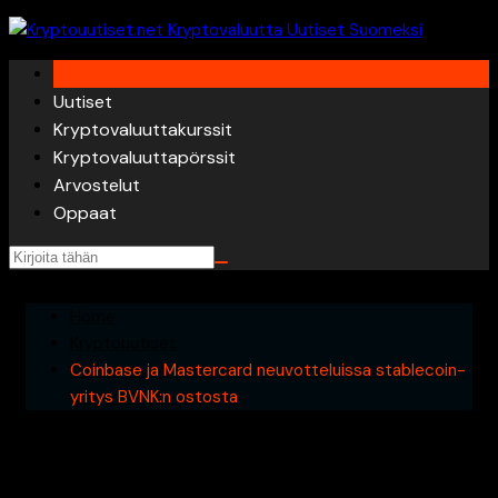
Skip
to
content
Uutiset
Kryptovaluuttakurssit
Kryptovaluuttapörssit
Arvostelut
Oppaat
Home
Kryptouutiset
Coinbase ja Mastercard neuvotteluissa stablecoin-
yritys BVNK:n ostosta
Coinbase ja Mastercard
neuvotteluissa stablecoin-yritys