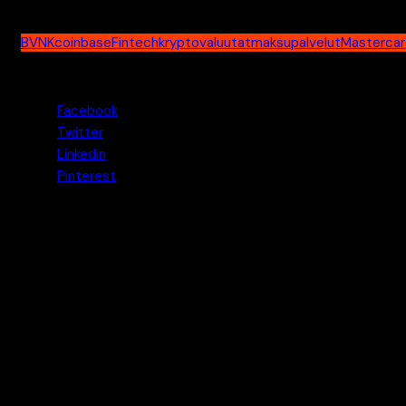
saat -50% kaupankäyntikuluista 1kk ajaksi
BVNK
coinbase
Fintech
kryptovaluutat
maksupalvelut
Mastercar
Jaa tämä uutinen
Facebook
Twitter
Linkedin
Pinterest
Pasi
Pasi on Kryptouutiset.net -sivuston perustaja ja
päätoimittaja. Hän perusti sivuston tarpeesta tuoda
suomalaisille puolueetonta ja teknologiaan keskittyvää
tietoa kryptovaluutoista ilman kaupallista "hypeä". Pasi on
toiminut alalla vuodesta 2014, ja hänen pitkä kokemukseen