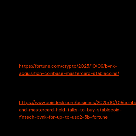
taustatukenaan Visan ja Citin kaltaiset merkittävät
yhteistyökumppanit.
Lähteet
Fortune – Exclusive: Coinbase and Mastercard have
both held advanced talks to buy stablecoin startup
BVNK for around $2 billion – 10.10.2025, klo 04.12 –
https://fortune.com/crypto/2025/10/09/bvnk-
acquisition-coinbase-mastercard-stablecoins/
CoinDesk – Coinbase and Mastercard Held Talks to
Buy Stablecoin Fintech BVNK for Up to $2.5B:
Fortune – 10.10.2025, klo 04.48 –
https://www.coindesk.com/business/2025/10/09/coinb
and-mastercard-held-talks-to-buy-stablecoin-
fintech-bvnk-for-up-to-usd2-5b-fortune
Seeking Alpha – Coinbase and Mastercard in talks
to acquire stablecoin fintech BVNK – 10.10.2025, klo