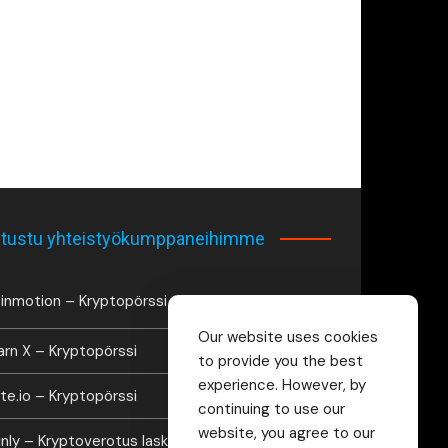
tustu yhteistyökumppaneihimme
inmotion – Kryptopörssi
Our website uses cookies
arn X – Kryptopörssi
to provide you the best
experience. However, by
te.io – Kryptopörssi
continuing to use our
website, you agree to our
inly – Kryptoverotus laskuri