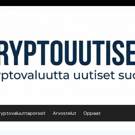
ryptovaluuttapörssit
Arvostelut
Oppaat