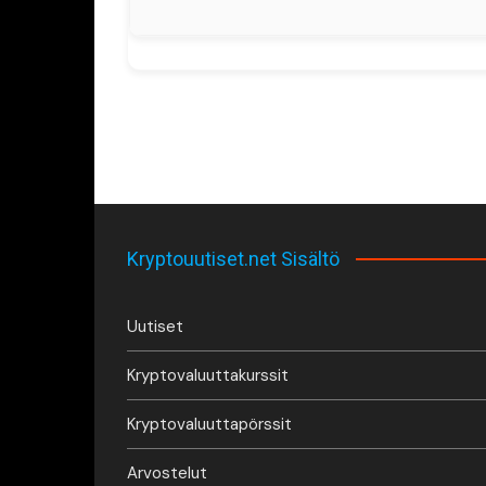
Kryptouutiset.net Sisältö
Uutiset
Kryptovaluuttakurssit
Kryptovaluuttapörssit
Arvostelut