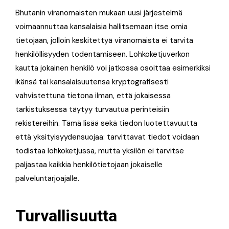
Bhutanin viranomaisten mukaan uusi järjestelmä
voimaannuttaa kansalaisia hallitsemaan itse omia
tietojaan, jolloin keskitettyä viranomaista ei tarvita
henkilöllisyyden todentamiseen. Lohkoketjuverkon
kautta jokainen henkilö voi jatkossa osoittaa esimerkiksi
ikänsä tai kansalaisuutensa kryptografisesti
vahvistettuna tietona ilman, että jokaisessa
tarkistuksessa täytyy turvautua perinteisiin
rekistereihin. Tämä lisää sekä tiedon luotettavuutta
että yksityisyydensuojaa: tarvittavat tiedot voidaan
todistaa lohkoketjussa, mutta yksilön ei tarvitse
paljastaa kaikkia henkilötietojaan jokaiselle
palveluntarjoajalle.
Turvallisuutta