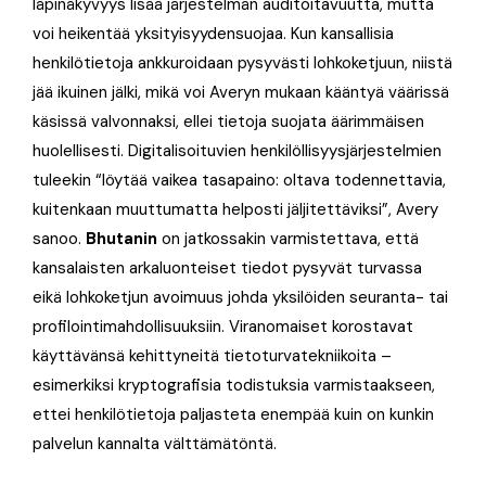
läpinäkyvyys lisää järjestelmän auditoitavuutta, mutta
voi heikentää yksityisyydensuojaa. Kun kansallisia
henkilötietoja ankkuroidaan pysyvästi lohkoketjuun, niistä
jää ikuinen jälki, mikä voi Averyn mukaan kääntyä väärissä
käsissä valvonnaksi, ellei tietoja suojata äärimmäisen
huolellisesti. Digitalisoituvien henkilöllisyysjärjestelmien
tuleekin “löytää vaikea tasapaino: oltava todennettavia,
kuitenkaan muuttumatta helposti jäljitettäviksi”, Avery
sanoo.
Bhutanin
on jatkossakin varmistettava, että
kansalaisten arkaluonteiset tiedot pysyvät turvassa
eikä lohkoketjun avoimuus johda yksilöiden seuranta- tai
profilointimahdollisuuksiin. Viranomaiset korostavat
käyttävänsä kehittyneitä tietoturvatekniikoita –
esimerkiksi kryptografisia todistuksia varmistaakseen,
ettei henkilötietoja paljasteta enempää kuin on kunkin
palvelun kannalta välttämätöntä.