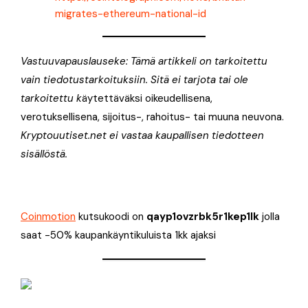
migrates-ethereum-national-id
Vastuuvapauslauseke: Tämä artikkeli on tarkoitettu
vain tiedotustarkoituksiin. Sitä ei tarjota tai ole
tarkoitettu k
äytettäväksi oikeudellisena,
verotuksellisena, sijoitus-, rahoitus- tai muuna neuvona.
Kryptouutiset.net ei vastaa kaupallisen tiedotteen
sisällöstä.
Coinmotion
kutsukoodi on
qayp1ovzrbk5r1kep1lk
jolla
saat -50% kaupankäyntikuluista 1kk ajaksi