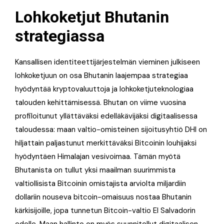
Lohkoketjut Bhutanin
strategiassa
Kansallisen identiteettijärjestelmän vieminen julkiseen
lohkoketjuun on osa Bhutanin laajempaa strategiaa
hyödyntää kryptovaluuttoja ja lohkoketjuteknologiaa
talouden kehittämisessä. Bhutan on viime vuosina
profiloitunut yllättäväksi edelläkävijäksi digitaalisessa
taloudessa: maan valtio-omisteinen sijoitusyhtiö DHI on
hiljattain paljastunut merkittäväksi Bitcoinin louhijaksi
hyödyntäen Himalajan vesivoimaa. Tämän myötä
Bhutanista on tullut yksi maailman suurimmista
valtiollisista Bitcoinin omistajista arviolta miljardiin
dollariin nouseva bitcoin-omaisuus nostaa Bhutanin
kärkisijoille, jopa tunnetun Bitcoin-valtio El Salvadorin
edelle. Maan hallinto on myös suunnitellut digitaalisen