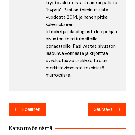
kryptovaluutoista ilman kaupallista
"hypeä". Pasi on toiminut alalla
vuodesta 2014, ja hänen pitkä
kokemukseen
lohkoketjuteknologiasta luo pohjan
sivuston toimituksellisille
periaatteille. Pasi vastaa sivuston
laadunvalvonnasta ja kirjoittaa
syväluotaavia artikkeleita alan
merkittävimmistä teknisistä
murroksista.
Artikkelien
Edellinen
Seuraava
selaus
Katso myös nämä