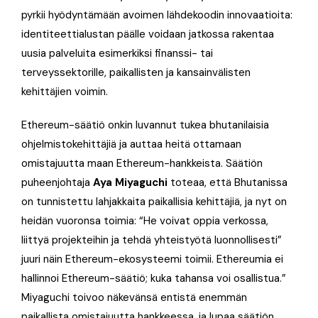
pyrkii hyödyntämään avoimen lähdekoodin innovaatioita:
identiteettialustan päälle voidaan jatkossa rakentaa
uusia palveluita esimerkiksi finanssi- tai
terveyssektorille, paikallisten ja kansainvälisten
kehittäjien voimin.
Ethereum-säätiö onkin luvannut tukea bhutanilaisia
ohjelmistokehittäjiä ja auttaa heitä ottamaan
omistajuutta maan Ethereum-hankkeista. Säätiön
puheenjohtaja
Aya Miyaguchi
toteaa, että Bhutanissa
on tunnistettu lahjakkaita paikallisia kehittäjiä, ja nyt on
heidän vuoronsa toimia: “He voivat oppia verkossa,
liittyä projekteihin ja tehdä yhteistyötä luonnollisesti”
juuri näin Ethereum-ekosysteemi toimii. Ethereumia ei
hallinnoi Ethereum-säätiö; kuka tahansa voi osallistua.”
Miyaguchi toivoo näkevänsä entistä enemmän
paikallista omistajuutta hankkeessa, ja lupaa säätiön