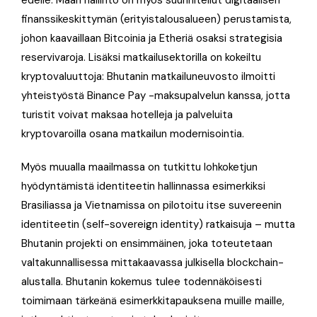
finanssikeskittymän (erityistalousalueen) perustamista,
johon kaavaillaan Bitcoinia ja Etheriä osaksi strategisia
reservivaroja. Lisäksi matkailusektorilla on kokeiltu
kryptovaluuttoja: Bhutanin matkailuneuvosto ilmoitti
yhteistyöstä Binance Pay -maksupalvelun kanssa, jotta
turistit voivat maksaa hotelleja ja palveluita
kryptovaroilla osana matkailun modernisointia.
Myös muualla maailmassa on tutkittu lohkoketjun
hyödyntämistä identiteetin hallinnassa esimerkiksi
Brasiliassa ja Vietnamissa on pilotoitu itse suvereenin
identiteetin (self-sovereign identity) ratkaisuja – mutta
Bhutanin projekti on ensimmäinen, joka toteutetaan
valtakunnallisessa mittakaavassa julkisella blockchain-
alustalla. Bhutanin kokemus tulee todennäköisesti
toimimaan tärkeänä esimerkkitapauksena muille maille,