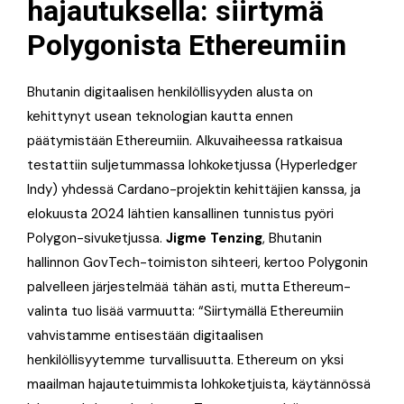
hajautuksella: siirtymä
Polygonista Ethereumiin
Bhutanin digitaalisen henkilöllisyyden alusta on
kehittynyt usean teknologian kautta ennen
päätymistään Ethereumiin. Alkuvaiheessa ratkaisua
testattiin suljetummassa lohkoketjussa (Hyperledger
Indy) yhdessä Cardano-projektin kehittäjien kanssa, ja
elokuusta 2024 lähtien kansallinen tunnistus pyöri
Polygon-sivuketjussa.
Jigme Tenzing
, Bhutanin
hallinnon GovTech-toimiston sihteeri, kertoo Polygonin
palvelleen järjestelmää tähän asti, mutta Ethereum-
valinta tuo lisää varmuutta: “Siirtymällä Ethereumiin
vahvistamme entisestään digitaalisen
henkilöllisyytemme turvallisuutta. Ethereum on yksi
maailman hajautetuimmista lohkoketjuista, käytännössä