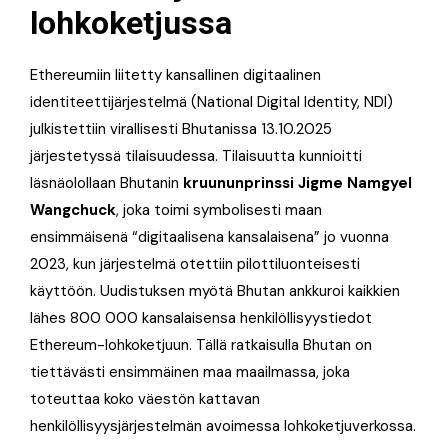
lohkoketjussa
Ethereumiin liitetty kansallinen digitaalinen
identiteettijärjestelmä (National Digital Identity, NDI)
julkistettiin virallisesti Bhutanissa 13.10.2025
järjestetyssä tilaisuudessa. Tilaisuutta kunnioitti
läsnäolollaan Bhutanin
kruununprinssi Jigme Namgyel
Wangchuck
, joka toimi symbolisesti maan
ensimmäisenä “digitaalisena kansalaisena” jo vuonna
2023, kun järjestelmä otettiin pilottiluonteisesti
käyttöön. Uudistuksen myötä Bhutan ankkuroi kaikkien
lähes 800 000 kansalaisensa henkilöllisyystiedot
Ethereum-lohkoketjuun. Tällä ratkaisulla Bhutan on
tiettävästi ensimmäinen maa maailmassa, joka
toteuttaa koko väestön kattavan
henkilöllisyysjärjestelmän avoimessa lohkoketjuverkossa.