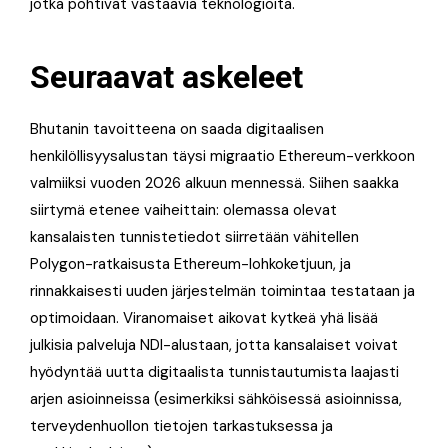
jotka pohtivat vastaavia teknologioita.
Seuraavat askeleet
Bhutanin tavoitteena on saada digitaalisen
henkilöllisyysalustan täysi migraatio Ethereum-verkkoon
valmiiksi vuoden 2026 alkuun mennessä. Siihen saakka
siirtymä etenee vaiheittain: olemassa olevat
kansalaisten tunnistetiedot siirretään vähitellen
Polygon-ratkaisusta Ethereum-lohkoketjuun, ja
rinnakkaisesti uuden järjestelmän toimintaa testataan ja
optimoidaan. Viranomaiset aikovat kytkeä yhä lisää
julkisia palveluja NDI-alustaan, jotta kansalaiset voivat
hyödyntää uutta digitaalista tunnistautumista laajasti
arjen asioinneissa (esimerkiksi sähköisessä asioinnissa,
terveydenhuollon tietojen tarkastuksessa ja