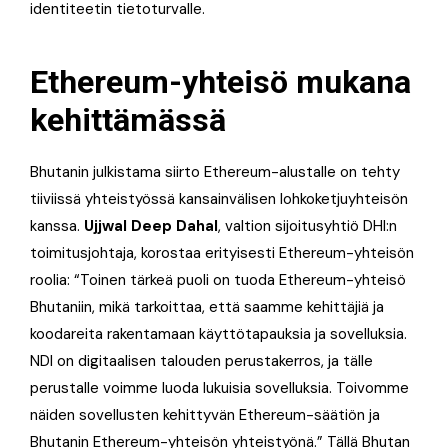
identiteetin tietoturvalle.
Ethereum-yhteisö mukana
kehittämässä
Bhutanin julkistama siirto Ethereum-alustalle on tehty
tiiviissä yhteistyössä kansainvälisen lohkoketjuyhteisön
kanssa.
Ujjwal Deep Dahal
, valtion sijoitusyhtiö DHI:n
toimitusjohtaja, korostaa erityisesti Ethereum-yhteisön
roolia: “Toinen tärkeä puoli on tuoda Ethereum-yhteisö
Bhutaniin, mikä tarkoittaa, että saamme kehittäjiä ja
koodareita rakentamaan käyttötapauksia ja sovelluksia.
NDI on digitaalisen talouden perustakerros, ja tälle
perustalle voimme luoda lukuisia sovelluksia. Toivomme
näiden sovellusten kehittyvän Ethereum-säätiön ja
Bhutanin Ethereum-yhteisön yhteistyönä.” Tällä Bhutan