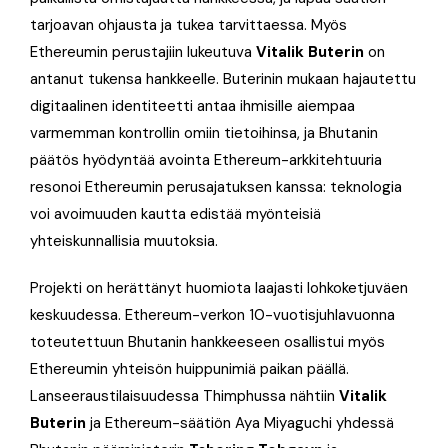
tarjoavan ohjausta ja tukea tarvittaessa. Myös
Ethereumin perustajiin lukeutuva
Vitalik Buterin
on
antanut tukensa hankkeelle. Buterinin mukaan hajautettu
digitaalinen identiteetti antaa ihmisille aiempaa
varmemman kontrollin omiin tietoihinsa, ja Bhutanin
päätös hyödyntää avointa Ethereum-arkkitehtuuria
resonoi Ethereumin perusajatuksen kanssa: teknologia
voi avoimuuden kautta edistää myönteisiä
yhteiskunnallisia muutoksia.
Projekti on herättänyt huomiota laajasti lohkoketjuväen
keskuudessa. Ethereum-verkon 10-vuotisjuhlavuonna
toteutettuun Bhutanin hankkeeseen osallistui myös
Ethereumin yhteisön huippunimiä paikan päällä.
Lanseeraustilaisuudessa Thimphussa nähtiin
Vitalik
Buterin
ja Ethereum-säätiön Aya Miyaguchi yhdessä