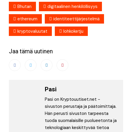
Bhutan
digitaalinen henkilöllisyys
ethereum
identiteettijärjestelmä
kryptovaluutat
lohkoketju
Jaa tämä uutinen
Pasi
Pasi on Kryptouutiset.net -
sivuston perustaja ja päätoimittaja.
Hän perusti sivuston tarpeesta
tuoda suomalaisille puolueetonta ja
teknologiaan keskittyvää tietoa