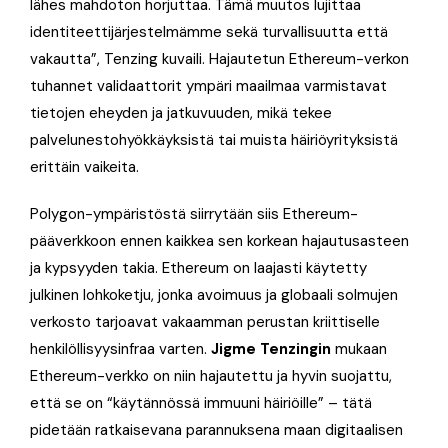
lähes mahdoton horjuttaa. Tämä muutos lujittaa
identiteettijärjestelmämme sekä turvallisuutta että
vakautta”, Tenzing kuvaili. Hajautetun Ethereum-verkon
tuhannet validaattorit ympäri maailmaa varmistavat
tietojen eheyden ja jatkuvuuden, mikä tekee
palvelunestohyökkäyksistä tai muista häiriöyrityksistä
erittäin vaikeita.
Polygon-ympäristöstä siirrytään siis Ethereum-
pääverkkoon ennen kaikkea sen korkean hajautusasteen
ja kypsyyden takia. Ethereum on laajasti käytetty
julkinen lohkoketju, jonka avoimuus ja globaali solmujen
verkosto tarjoavat vakaamman perustan kriittiselle
henkilöllisyysinfraa varten.
Jigme Tenzingin
mukaan
Ethereum-verkko on niin hajautettu ja hyvin suojattu,
että se on “käytännössä immuuni häiriöille” – tätä
pidetään ratkaisevana parannuksena maan digitaalisen