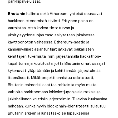
pankkipalveluissa).
Bhutanin
hallinto sekä Ethereum-yhteisö seuraavat
hankkeen etenemistä tiiviisti. Erityinen paino on
varmistaa, että korkea tietoturvan ja
yksityisyydensuojan taso säilytetään jokaisessa
käyttöönoton vaiheessa. Ethereum-säätiö ja
kansainväliset asiantuntijat jatkavat paikallisten
kehittäjien tukemista, mm. järjestämällä hackathon-
tapahtumia ja koulutusta, jotta Bhutanin omat osaajat
kykenevät ylläpitämään ja kehittämään järjestelmää
itsenäisesti. Mikäli projekti onnistuu odotetusti,
Bhutanin esimerkki saattaa rohkaista myös muita
valtioita harkitsemaan lohkoketjupohjaisia ratkaisuja
julkishallinnon kriittisiin järjestelmiin. Tulevina kuukausina
nähdään, kuinka hyvin blockchain-identiteetti sulautuu
Bhutanin arkeen ja lunastaako se lupauksensa