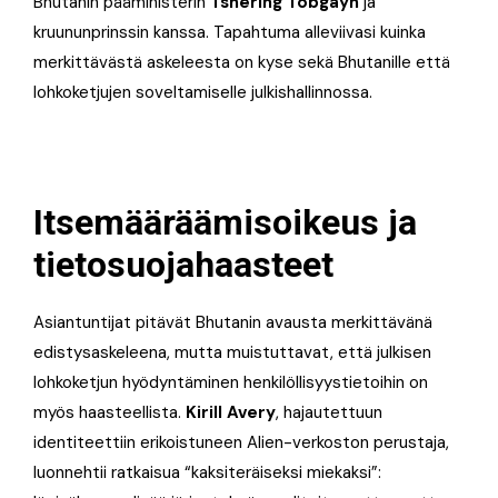
Bhutanin pääministerin
Tshering Tobgayn
ja
kruununprinssin kanssa. Tapahtuma alleviivasi kuinka
merkittävästä askeleesta on kyse sekä Bhutanille että
lohkoketjujen soveltamiselle julkishallinnossa.
Itsemääräämisoikeus ja
tietosuojahaasteet
Asiantuntijat pitävät Bhutanin avausta merkittävänä
edistysaskeleena, mutta muistuttavat, että julkisen
lohkoketjun hyödyntäminen henkilöllisyystietoihin on
myös haasteellista.
Kirill Avery
, hajautettuun
identiteettiin erikoistuneen Alien-verkoston perustaja,
luonnehtii ratkaisua “kaksiteräiseksi miekaksi”: