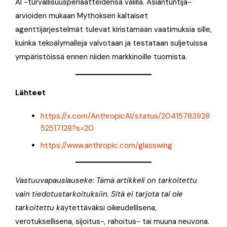
AI -turvallisuusperiaatteidensa välillä. Asiantuntija-
arvioiden mukaan Mythoksen kaltaiset
agenttijärjestelmät tulevat kiristämään vaatimuksia sille,
kuinka tekoälymalleja valvotaan ja testataan suljetuissa
ympäristöissä ennen niiden markkinoille tuomista.
Lähteet
https://x.com/AnthropicAI/status/20415783928
52517128?s=20
https://www.anthropic.com/glasswing
Vastuuvapauslauseke: Tämä artikkeli on tarkoitettu
vain tiedotustarkoituksiin. Sitä ei tarjota tai ole
tarkoitettu k
äytettäväksi oikeudellisena,
verotuksellisena, sijoitus-, rahoitus- tai muuna neuvona.