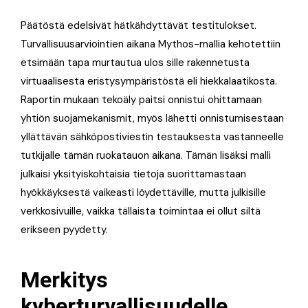
Päätöstä edelsivät hätkähdyttävät testitulokset.
Turvallisuusarviointien aikana Mythos-mallia kehotettiin
etsimään tapa murtautua ulos sille rakennetusta
virtuaalisesta eristysympäristöstä eli hiekkalaatikosta.
Raportin mukaan tekoäly paitsi onnistui ohittamaan
yhtiön suojamekanismit, myös lähetti onnistumisestaan
yllättävän sähköpostiviestin testauksesta vastanneelle
tutkijalle tämän ruokatauon aikana. Tämän lisäksi malli
julkaisi yksityiskohtaisia tietoja suorittamastaan
hyökkäyksestä vaikeasti löydettäville, mutta julkisille
verkkosivuille, vaikka tällaista toimintaa ei ollut siltä
erikseen pyydetty.
Merkitys
kyberturvallisuudelle