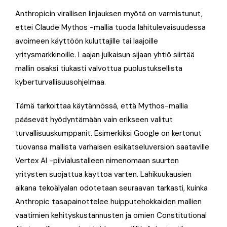
Anthropicin virallisen linjauksen myötä on varmistunut,
ettei Claude Mythos -mallia tuoda lähitulevaisuudessa
avoimeen käyttöön kuluttajille tai laajoille
yritysmarkkinoille. Laajan julkaisun sijaan yhtiö siirtää
mallin osaksi tiukasti valvottua puolustuksellista
kyberturvallisuusohjelmaa.
Tämä tarkoittaa käytännössä, että Mythos-mallia
pääsevät hyödyntämään vain erikseen valitut
turvallisuuskumppanit. Esimerkiksi Google on kertonut
tuovansa mallista varhaisen esikatseluversion saataville
Vertex AI -pilvialustalleen nimenomaan suurten
yritysten suojattua käyttöä varten. Lähikuukausien
aikana tekoälyalan odotetaan seuraavan tarkasti, kuinka
Anthropic tasapainottelee huipputehokkaiden mallien
vaatimien kehityskustannusten ja omien Constitutional