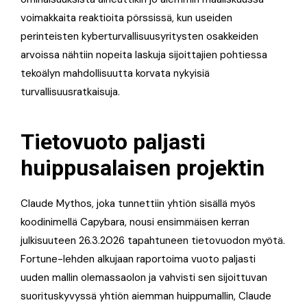
voimakkaita reaktioita pörssissä, kun useiden
perinteisten kyberturvallisuusyritysten osakkeiden
arvoissa nähtiin nopeita laskuja sijoittajien pohtiessa
tekoälyn mahdollisuutta korvata nykyisiä
turvallisuusratkaisuja.
Tietovuoto paljasti
huippusalaisen projektin
Claude Mythos, joka tunnettiin yhtiön sisällä myös
koodinimellä Capybara, nousi ensimmäisen kerran
julkisuuteen 26.3.2026 tapahtuneen tietovuodon myötä.
Fortune-lehden alkujaan raportoima vuoto paljasti
uuden mallin olemassaolon ja vahvisti sen sijoittuvan
suorituskyvyssä yhtiön aiemman huippumallin, Claude