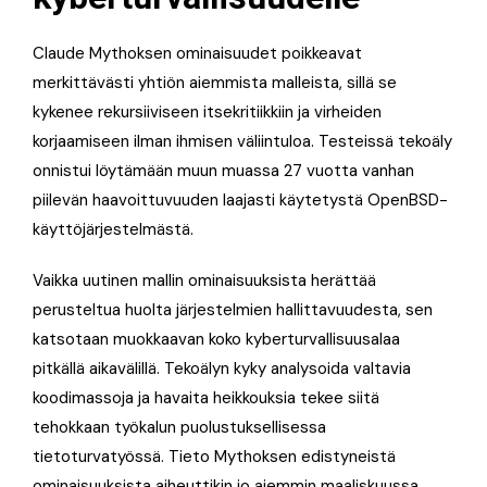
Claude Mythoksen ominaisuudet poikkeavat
merkittävästi yhtiön aiemmista malleista, sillä se
kykenee rekursiiviseen itsekritiikkiin ja virheiden
korjaamiseen ilman ihmisen väliintuloa. Testeissä tekoäly
onnistui löytämään muun muassa 27 vuotta vanhan
piilevän haavoittuvuuden laajasti käytetystä OpenBSD-
käyttöjärjestelmästä.
Vaikka uutinen mallin ominaisuuksista herättää
perusteltua huolta järjestelmien hallittavuudesta, sen
katsotaan muokkaavan koko kyberturvallisuusalaa
pitkällä aikavälillä. Tekoälyn kyky analysoida valtavia
koodimassoja ja havaita heikkouksia tekee siitä
tehokkaan työkalun puolustuksellisessa
tietoturvatyössä. Tieto Mythoksen edistyneistä
ominaisuuksista aiheuttikin jo aiemmin maaliskuussa