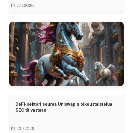
27.7.2026
DeFi-sektori seuraa Uniswapin oikeustaistelua
SEC:tä vastaan
23.7.2026