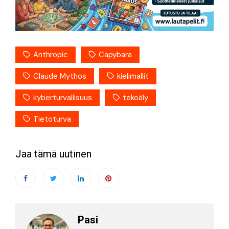
Anthropic
Capybara
Claude Mythos
kielimallit
kyberturvallisuus
tekoäly
Tietoturva
Jaa tämä uutinen
Pasi