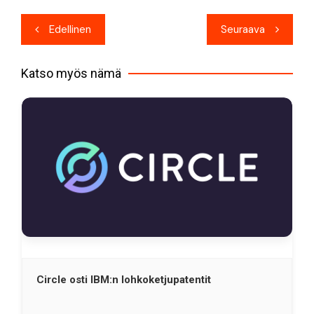
Artikkelien
Edellinen
Seuraava
selaus
Katso myös nämä
Circle osti IBM:n lohkoketjupatentit