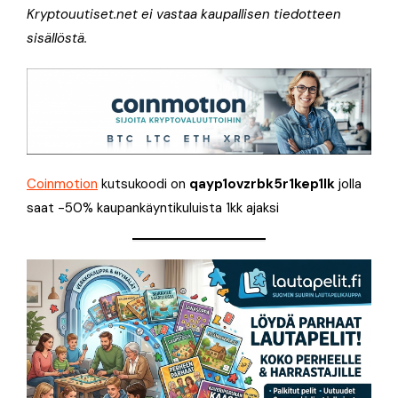
Kryptouutiset.net ei vastaa kaupallisen tiedotteen
sisällöstä.
Coinmotion
kutsukoodi on
qayp1ovzrbk5r1kep1lk
jolla
saat -50% kaupankäyntikuluista 1kk ajaksi