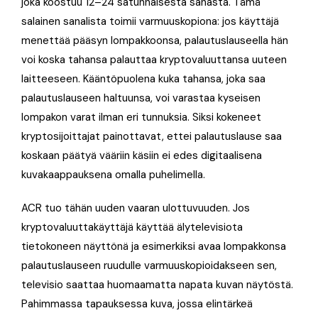
joka koostuu 12–24 satunnaisesta sanasta. Tämä
salainen sanalista toimii varmuuskopiona: jos käyttäjä
menettää pääsyn lompakkoonsa, palautuslauseella hän
voi koska tahansa palauttaa kryptovaluuttansa uuteen
laitteeseen. Kääntöpuolena kuka tahansa, joka saa
palautuslauseen haltuunsa, voi varastaa kyseisen
lompakon varat ilman eri tunnuksia. Siksi kokeneet
kryptosijoittajat painottavat, ettei palautuslause saa
koskaan päätyä vääriin käsiin ei edes digitaalisena
kuvakaappauksena omalla puhelimella.
ACR tuo tähän uuden vaaran ulottuvuuden. Jos
kryptovaluuttakäyttäjä käyttää älytelevisiota
tietokoneen näyttönä ja esimerkiksi avaa lompakkonsa
palautuslauseen ruudulle varmuuskopioidakseen sen,
televisio saattaa huomaamatta napata kuvan näytöstä.
Pahimmassa tapauksessa kuva, jossa elintärkeä