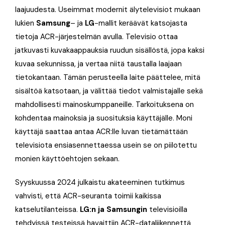
laajuudesta. Useimmat modernit älytelevisiot mukaan
lukien
Samsung
– ja
LG
-mallit keräävät katsojasta
tietoja ACR-järjestelmän avulla. Televisio ottaa
jatkuvasti kuvakaappauksia ruudun sisällöstä, jopa kaksi
kuvaa sekunnissa, ja vertaa niitä taustalla laajaan
tietokantaan. Tämän perusteella laite päättelee, mitä
sisältöä katsotaan, ja välittää tiedot valmistajalle sekä
mahdollisesti mainoskumppaneille. Tarkoituksena on
kohdentaa mainoksia ja suosituksia käyttäjälle. Moni
käyttäjä saattaa antaa ACR:lle luvan tietämättään
televisiota ensiasennettaessa usein se on piilotettu
monien käyttöehtojen sekaan.
Syyskuussa 2024 julkaistu akateeminen tutkimus
vahvisti, että ACR-seuranta toimii kaikissa
katselutilanteissa.
LG:n ja Samsungin
televisioilla
tehdyissä testeissä havaittiin ACR-dataliikennettä