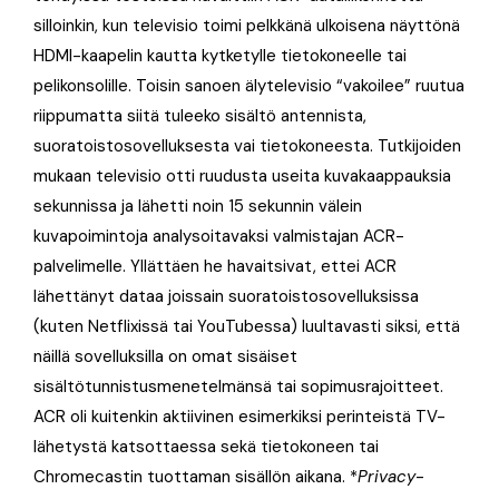
silloinkin, kun televisio toimi pelkkänä ulkoisena näyttönä
HDMI-kaapelin kautta kytketylle tietokoneelle tai
pelikonsolille. Toisin sanoen älytelevisio “vakoilee” ruutua
riippumatta siitä tuleeko sisältö antennista,
suoratoistosovelluksesta vai tietokoneesta. Tutkijoiden
mukaan televisio otti ruudusta useita kuvakaappauksia
sekunnissa ja lähetti noin 15 sekunnin välein
kuvapoimintoja analysoitavaksi valmistajan ACR-
palvelimelle. Yllättäen he havaitsivat, ettei ACR
lähettänyt dataa joissain suoratoistosovelluksissa
(kuten Netflixissä tai YouTubessa) luultavasti siksi, että
näillä sovelluksilla on omat sisäiset
sisältötunnistusmenetelmänsä tai sopimusrajoitteet.
ACR oli kuitenkin aktiivinen esimerkiksi perinteistä TV-
lähetystä katsottaessa sekä tietokoneen tai
Chromecastin tuottaman sisällön aikana. *
Privacy
-