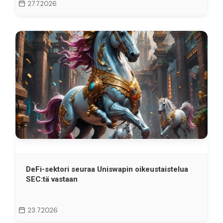
27.7.2026
DeFi-sektori seuraa Uniswapin oikeustaistelua
SEC:tä vastaan
23.7.2026