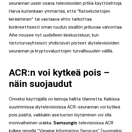
seurannan usein osana televisioiden pitkiä käyttöehtoja.
Harva kuitenkaan ymmärtää, että “Katselutietojen
kerääminen” tai vastaava ehto tarkoittaa
konkreettisesti oman ruudun sisällön jatkuvaa valvontaa.
Aihe nousee nyt uudelleen keskusteluun, kun
tietoturvayhteisöt yhdistävät pisteet älytelevisioiden
seurannan ja kryptovaluuttojen turvallisuuden välillä.
ACR:n voi kytkeä pois –
näin suojaudut
Onneksi käyttäjällä on keinoja hallita tilannetta. Kaikissa
suurimmissa älytelevisioissa ACR-seurannan voi kytkeä
pois päältä, vaikkakin asetusten löytäminen voi olla
monivaiheinen urakka.
Samsungin
televisioissa ACR
kulkee nimellä “Viewing Information Services” (suomeksi