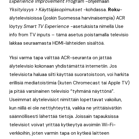
Experience Improvement Program
-ohjelmaan
Yksityisyys > Käyttäjäsopimukset
-kohdassa.
Roku
-
älytelevisioissa (joskin Suomessa harvinaisempia) ACR
löytyy
Smart TV Experience
-asetuksista nimellä Use
info from TV inputs – tämä asetus poistamalla televisio
lakkaa seuraamasta HDMI-lähteiden sisältöä.
Yksi varma tapa välttää ACR-seuranta on jättää
älytelevisio kokonaan yhdistämättä internetiin. Jos
televisiota haluaa silti käyttää suoratoistoon, voi harkita
erillisiä mediatoistimia (kuten Chromecast tai Apple TV)
ja pitää varsinainen televisio “tyhmänä näyttönä”.
Useimmat älytelevisiot nimittäin lopettavat vakoilun,
kun niillä ei ole nettiyhteyttä, vaikka ne yrittäisivätkin
säännöllisesti lähettää tietoja. Joissain tapauksissa
televisiot voivat yrittää kytkeytyä avoimiin Wi-Fi-
verkkoihin, joten varmin tapa on kytkeä laitteen