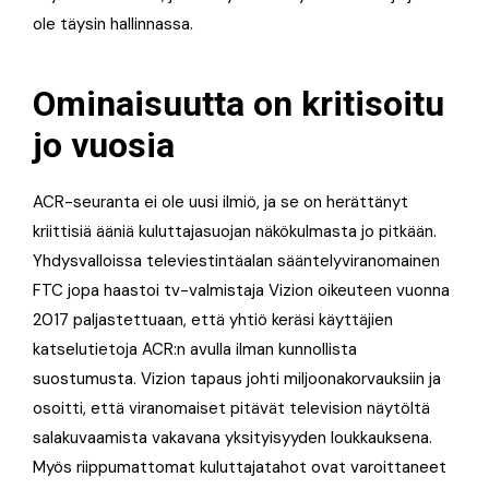
ole täysin hallinnassa.
Ominaisuutta on kritisoitu
jo vuosia
ACR-seuranta ei ole uusi ilmiö, ja se on herättänyt
kriittisiä ääniä kuluttajasuojan näkökulmasta jo pitkään.
Yhdysvalloissa televiestintäalan sääntelyviranomainen
FTC jopa haastoi tv-valmistaja Vizion oikeuteen vuonna
2017 paljastettuaan, että yhtiö keräsi käyttäjien
katselutietoja ACR:n avulla ilman kunnollista
suostumusta. Vizion tapaus johti miljoonakorvauksiin ja
osoitti, että viranomaiset pitävät television näytöltä
salakuvaamista vakavana yksityisyyden loukkauksena.
Myös riippumattomat kuluttajatahot ovat varoittaneet