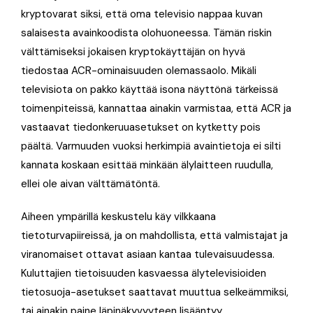
kryptovarat siksi, että oma televisio nappaa kuvan
salaisesta avainkoodista olohuoneessa. Tämän riskin
välttämiseksi jokaisen kryptokäyttäjän on hyvä
tiedostaa ACR-ominaisuuden olemassaolo. Mikäli
televisiota on pakko käyttää isona näyttönä tärkeissä
toimenpiteissä, kannattaa ainakin varmistaa, että ACR ja
vastaavat tiedonkeruuasetukset on kytketty pois
päältä. Varmuuden vuoksi herkimpiä avaintietoja ei silti
kannata koskaan esittää minkään älylaitteen ruudulla,
ellei ole aivan välttämätöntä.
Aiheen ympärillä keskustelu käy vilkkaana
tietoturvapiireissä, ja on mahdollista, että valmistajat ja
viranomaiset ottavat asiaan kantaa tulevaisuudessa.
Kuluttajien tietoisuuden kasvaessa älytelevisioiden
tietosuoja-asetukset saattavat muuttua selkeämmiksi,
tai ainakin paine läpinäkyvyyteen lisääntyy.