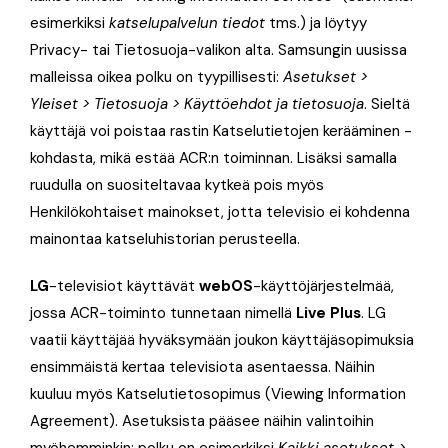
esimerkiksi
katselupalvelun tiedot
tms.) ja löytyy
Privacy- tai Tietosuoja-valikon alta. Samsungin uusissa
malleissa oikea polku on tyypillisesti:
Asetukset >
Yleiset > Tietosuoja > Käyttöehdot ja tietosuoja
. Sieltä
käyttäjä voi poistaa rastin Katselutietojen kerääminen -
kohdasta, mikä estää ACR:n toiminnan. Lisäksi samalla
ruudulla on suositeltavaa kytkeä pois myös
Henkilökohtaiset mainokset, jotta televisio ei kohdenna
mainontaa katseluhistorian perusteella.
LG
-televisiot käyttävät
webOS
-käyttöjärjestelmää,
jossa ACR-toiminto tunnetaan nimellä
Live Plus
. LG
vaatii käyttäjää hyväksymään joukon käyttäjäsopimuksia
ensimmäistä kertaa televisiota asentaessa. Näihin
kuuluu myös Katselutietosopimus (Viewing Information
Agreement). Asetuksista pääsee näihin valintoihin
myöhemminkin: polku on esimerkiksi
Kaikki asetukset >