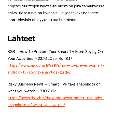
Kryptovaluuttojen käyttäjille viesti on joka tapauksessa
selvä: tietoturva on kokonaisuus, jossa jokainen laite
jopa televisio on syytä ottaa huomioon.
Lähteet
BGR – How To Prevent Your Smart TV From Spying On
Your Activities – 23.10.2025, klo 18.17
https://www.bgr.com/1999199/how-to-prevent-smart-
android-tv-spying-analytics-guide/
Risky Business News – Smart TVs take snapshots of
what you watch – 7.10.2024
https://news.risky.biz/risky-biz-news-smart-tvs-take-
snapshots-of-what-you-watch/