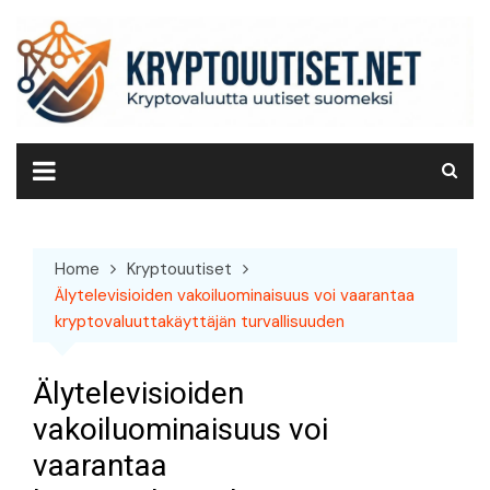
Skip
to
content
Home
Kryptouutiset
Älytelevisioiden vakoiluominaisuus voi vaarantaa
kryptovaluuttakäyttäjän turvallisuuden
Älytelevisioiden
vakoiluominaisuus voi
vaarantaa