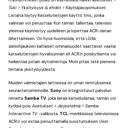
Tuki > Yksityisyys & ehdot > Käyttäjäsopimukset
.
Listalta löytyy Katselutietojen käyttö tms., jonka
valinnan voi peruuttaa. Kun tämän tallentaa, televisio
yleensä käynnistyy uudelleen ja lopettaa ACR-datan
lähettämisen. On hyvä huomioida, että LG:llä
ääniohjauksen kaltaiset ominaisuudet saattavat vaatia
katselutietojen hyväksynnän eli ACR:n poiskytkentä voi
heikentää joitain älytoimintoja. Moni pitää tätä pienenä
hintana yksityisyydestä.
Muiden valmistajien laitteissa on omat nimityksensä
seurantatoiminnoille.
Sony
on integroitunut palvelun
nimeltä
Samba TV
, joka kerää katseludataa; tämän voi
kytkeä pois
Asetukset > Järjestelmä > Samba
Interactive TV
-valikosta.
TCL
-merkkisissä televisioissa
ACR:n voi estää peruuttamalla suostumuksen
User