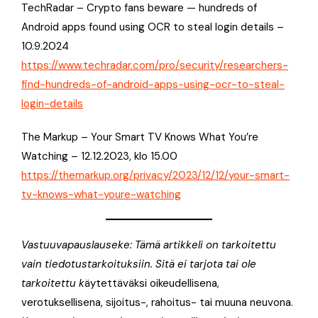
TechRadar – Crypto fans beware — hundreds of
Android apps found using OCR to steal login details –
10.9.2024
https://www.techradar.com/pro/security/researchers-
find-hundreds-of-android-apps-using-ocr-to-steal-
login-details
The Markup – Your Smart TV Knows What You’re
Watching – 12.12.2023, klo 15.00
https://themarkup.org/privacy/2023/12/12/your-smart-
tv-knows-what-youre-watching
Vastuuvapauslauseke: Tämä artikkeli on tarkoitettu
vain tiedotustarkoituksiin. Sitä ei tarjota tai ole
tarkoitettu k
äytettäväksi oikeudellisena,
verotuksellisena, sijoitus-, rahoitus- tai muuna neuvona.