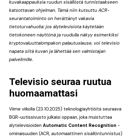
kuvakaappauksia ruudun sisällöstä tunnistaakseen
katsottavan ohjelman. Tämä niin kutsuttu ACR-
seurantatoiminto on herättänyt vakavia
tietoturvahuolia: jos älytelevisiota käytetään
tietokoneen näyttönä ja ruudulla näkyy esimerkiksi
kryptovaluuttalompakon palautuslause, voi televisio
napata siitä kuvan ja lähettää sen valmistajan
palvelimille.
Televisio seuraa ruutua
huomaamattasi
Viime viikolla (23.10.2025) teknologiayhtiöitä seuraava
BGR-uutissivusto julkaisi oppaan, joka muistuttaa
älytelevisioiden
Automatic Content Recognition
-
ominaisuuden (ACR,
automaattinen sisällöntunnistus
)