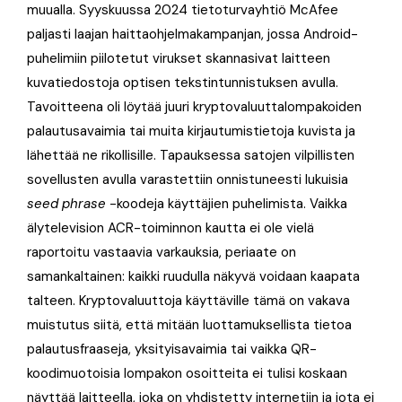
muualla. Syyskuussa 2024 tietoturvayhtiö McAfee
paljasti laajan haittaohjelmakampanjan, jossa Android-
puhelimiin piilotetut virukset skannasivat laitteen
kuvatiedostoja optisen tekstintunnistuksen avulla.
Tavoitteena oli löytää juuri kryptovaluuttalompakoiden
palautusavaimia tai muita kirjautumistietoja kuvista ja
lähettää ne rikollisille. Tapauksessa satojen vilpillisten
sovellusten avulla varastettiin onnistuneesti lukuisia
seed phrase
-koodeja käyttäjien puhelimista. Vaikka
älytelevision ACR-toiminnon kautta ei ole vielä
raportoitu vastaavia varkauksia, periaate on
samankaltainen: kaikki ruudulla näkyvä voidaan kaapata
talteen. Kryptovaluuttoja käyttäville tämä on vakava
muistutus siitä, että mitään luottamuksellista tietoa
palautusfraaseja, yksityisavaimia tai vaikka QR-
koodimuotoisia lompakon osoitteita ei tulisi koskaan
näyttää laitteella, joka on yhdistetty internetiin ja jota ei