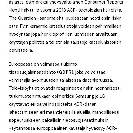
asiasta: esimerkiksi yhdysvaltalainen Consumer Reports
-lehti hälytti jo vuonna 2018 ACR-teknologian haitoista.
The Guardian -sanomalehti puolestaan nosti esiin riskin,
että TV:n keräämiä katselutietoja voidaan pahimmillaan
hyödyntää jopa henkilöprofiilien luomiseen arvailtuaan
käyttäjän poliittisia tai etnisiä taustoja katseluhistorian
perusteella.
Euroopassa on voimassa tiukempi
tietosuojalainsäädäntö (
GDPR
), joka velvoittaa
valmistajia avoimuuteen tällaisessa datankeruussa.
Televisioyhtiöt ovatkin reagoineet ainakin näennäisesti:
tutkimusten mukaan esimerkiksi Samsung ja LG
käyttävät eri palvelinosoitteita ACR-datan
lähettämiseen eri maantieteisillä alueilla, mahdollisesti
sopeutuakseen paikallisiin tietosuojavaatimuksiin.
Käytännössä eurooppalainen käyttäjä hyväksyy ACR-