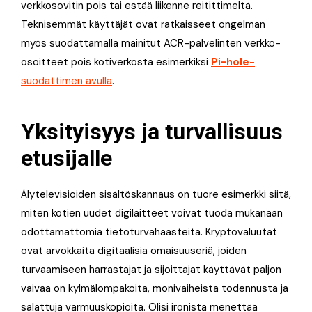
verkkosovitin pois tai estää liikenne reitittimeltä.
Teknisemmät käyttäjät ovat ratkaisseet ongelman
myös suodattamalla mainitut ACR-palvelinten verkko-
osoitteet pois kotiverkosta esimerkiksi
Pi-hole
-
suodattimen avulla
.
Yksityisyys ja turvallisuus
etusijalle
Älytelevisioiden sisältöskannaus on tuore esimerkki siitä,
miten kotien uudet digilaitteet voivat tuoda mukanaan
odottamattomia tietoturvahaasteita. Kryptovaluutat
ovat arvokkaita digitaalisia omaisuuseriä, joiden
turvaamiseen harrastajat ja sijoittajat käyttävät paljon
vaivaa on kylmälompakoita, monivaiheista todennusta ja
salattuja varmuuskopioita. Olisi ironista menettää