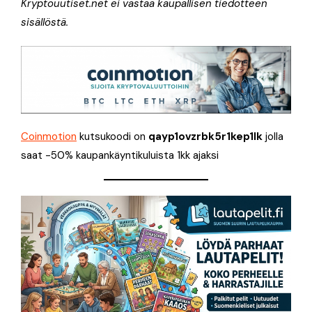
Kryptouutiset.net ei vastaa kaupallisen tiedotteen
sisällöstä.
Coinmotion
kutsukoodi on
qayp1ovzrbk5r1kep1lk
jolla
saat -50% kaupankäyntikuluista 1kk ajaksi