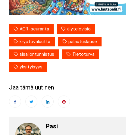
ACR-seuranta
älytelevisio
kryptovaluutta
palautuslause
sisällöntunnistus
Tietoturva
yksityisyys
Jaa tämä uutinen
Pasi