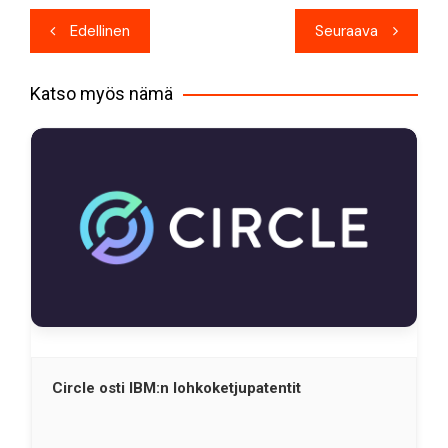
Artikkelien
Edellinen
Seuraava
selaus
Katso myös nämä
Circle osti IBM:n lohkoketjupatentit