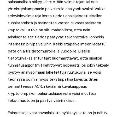
salasanalista näkyy, lähetetään valmistajan tai sen
yhteistyökumppanin palvelimille analysoitavaksi. Vaikka
televisiovalmistaja kerää tiedot ensisijaisesti sisällön
tunnistamista ja mainontaa varten ei varastaakseen
kryptovaluuttoja on silti mahdollista, että näin
arkaluonteiset tiedot päätyvät tallennetuiksi jonnekin
internetin pilvipalveluihin. Kaikki etäpalvelimeen ladattu
data on altis tietomurroille ja vuodoille. Lisäksi
tietoturva-asiantuntijat huomauttavat, että sisällön
tunnistusalgoritmit kehittyvät nopeasti: jos jokin tekoäly
pystyy analysoimaan lähetettyjä ruutukuvia, se voisi
teoriassa poimia myös tekstinpätkiä kuvista. Siten
periaatteessa ACR:n keräämä kuvakaappaus
kryptolompakon palautuslauseesta voisi muuttua
tekstimuotoon ja päätyä vääriin käsiin.
Esimerkkejä vastaavanlaisista hyökkäyksistä on jo nähty