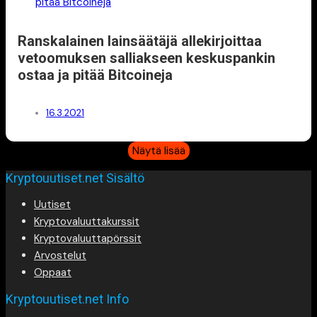
Ranskalainen lainsäätäjä allekirjoittaa
vetoomuksen salliakseen keskuspankin
ostaa ja pitää Bitcoineja
16.3.2021
Näytä lisää
Kryptouutiset.net Sisältö
Uutiset
Kryptovaluuttakurssit
Kryptovaluuttapörssit
Arvostelut
Oppaat
Kryptouutiset.net Info