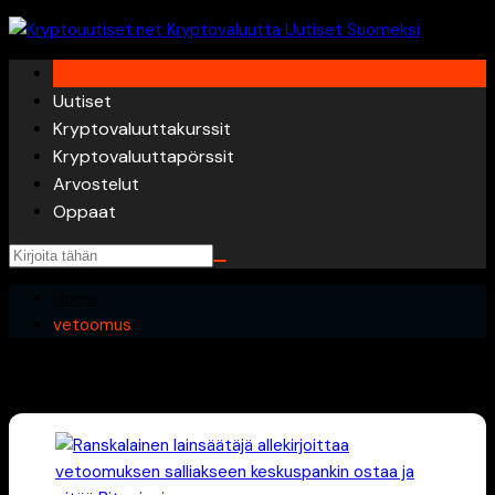
Skip
to
content
Uutiset
Kryptovaluuttakurssit
Kryptovaluuttapörssit
Arvostelut
Oppaat
Home
vetoomus
vetoomus