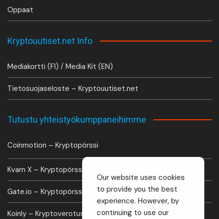
Oppaat
Kryptouutiset.net Info
Mediakortti (FI) / Media Kit (EN)
Tietosuojaseloste – Kryptouutiset.net
Tutustu yhteistyökumppaneihimme
Coinmotion – Kryptopörssi
Kvarn X – Kryptopörssi
Our website uses cookies
to provide you the best
Gate.io – Kryptopörssi
experience. However, by
continuing to use our
Koinly – Kryptoverotus laskuri