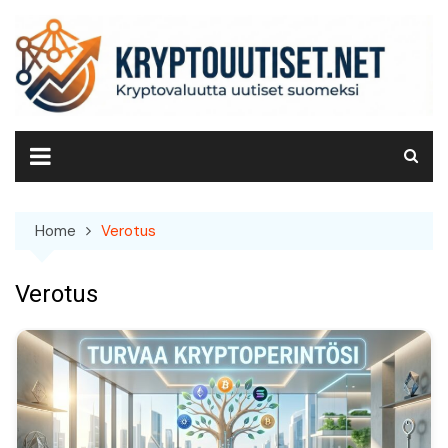
Skip
to
content
Home
Verotus
Verotus