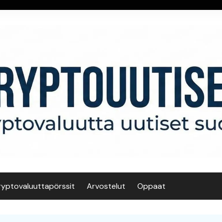
ryptovaluuttapörssit
Arvostelut
Oppaat