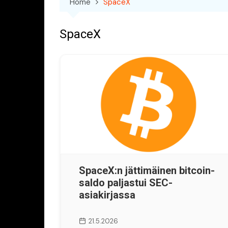
Home
SpaceX
SpaceX
SpaceX:n jättimäinen bitcoin-
saldo paljastui SEC-
asiakirjassa
21.5.2026