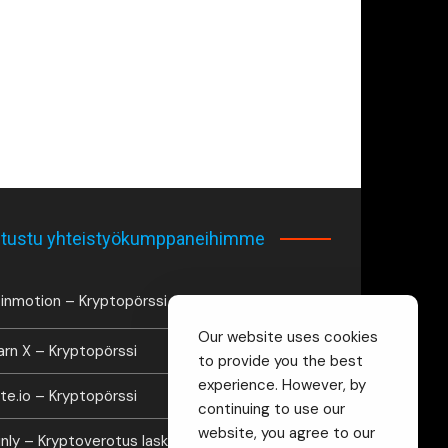
tustu yhteistyökumppaneihimme
inmotion – Kryptopörssi
Our website uses cookies
arn X – Kryptopörssi
to provide you the best
experience. However, by
te.io – Kryptopörssi
continuing to use our
website, you agree to our
inly – Kryptoverotus laskuri