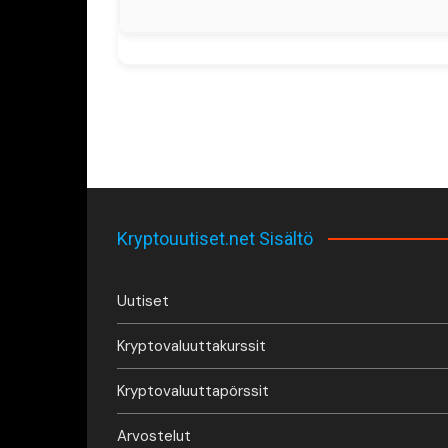
Kryptouutiset.net Sisältö
Uutiset
Kryptovaluuttakurssit
Kryptovaluuttapörssit
Arvostelut