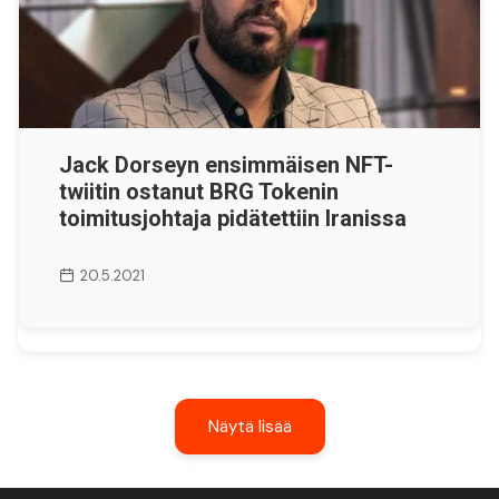
Jack Dorseyn ensimmäisen NFT-
twiitin ostanut BRG Tokenin
toimitusjohtaja pidätettiin Iranissa
20.5.2021
Näytä lisää