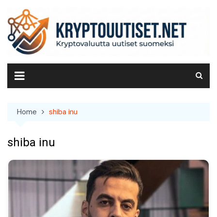
Skip
to
content
Home
shiba inu
shiba inu