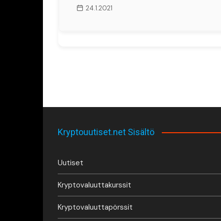
24.1.2021
Kryptouutiset.net Sisältö
Uutiset
Kryptovaluuttakurssit
Kryptovaluuttapörssit