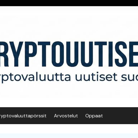
ryptovaluuttapörssit
Arvostelut
Oppaat