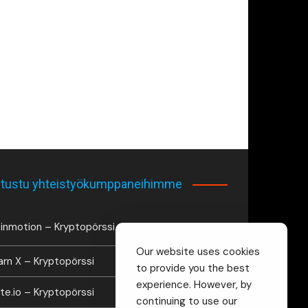
tustu yhteistyökumppaneihimme
inmotion – Kryptopörssi
Our website uses cookies
arn X – Kryptopörssi
to provide you the best
experience. However, by
te.io – Kryptopörssi
continuing to use our