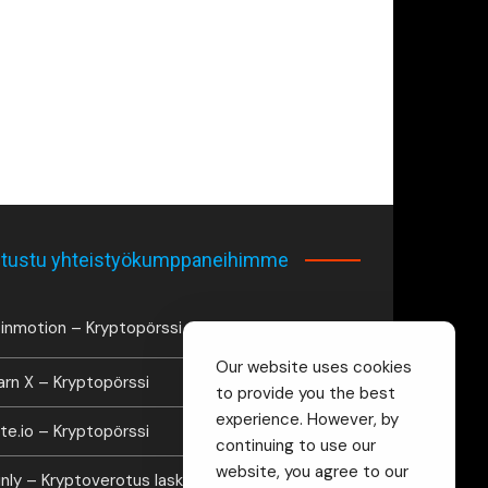
tustu yhteistyökumppaneihimme
inmotion – Kryptopörssi
Our website uses cookies
arn X – Kryptopörssi
to provide you the best
experience. However, by
te.io – Kryptopörssi
continuing to use our
website, you agree to our
inly – Kryptoverotus laskuri