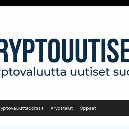
ryptovaluuttapörssit
Arvostelut
Oppaat