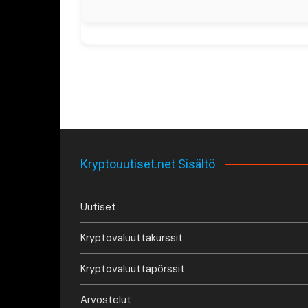
Kryptouutiset.net Sisältö
Uutiset
Kryptovaluuttakurssit
Kryptovaluuttapörssit
Arvostelut