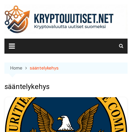
Skip
to
content
Home
sääntelykehys
sääntelykehys