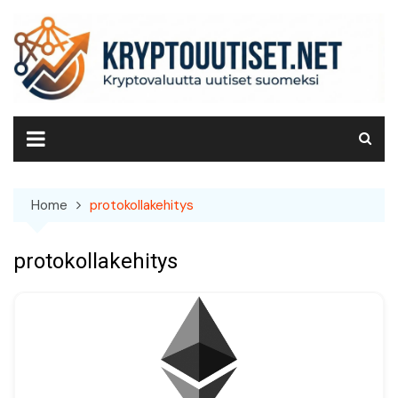
Skip
to
content
Home
protokollakehitys
protokollakehitys