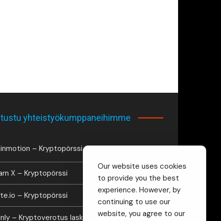
tustu yhteistyökumppaneihimme
inmotion – Kryptopörssi
Our website uses cookies
arn X – Kryptopörssi
to provide you the best
experience. However, by
te.io – Kryptopörssi
continuing to use our
website, you agree to our
inly – Kryptoverotus laskuri