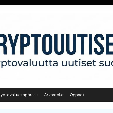
ryptovaluuttapörssit
Arvostelut
Oppaat