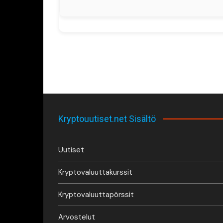
Kryptouutiset.net Sisältö
Uutiset
Kryptovaluuttakurssit
Kryptovaluuttapörssit
Arvostelut