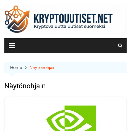
Skip
to
content
Home
Näytönohjain
Näytönohjain