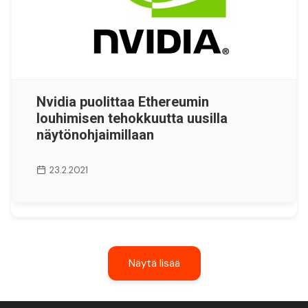
Nvidia puolittaa Ethereumin
louhimisen tehokkuutta uusilla
näytönohjaimillaan
23.2.2021
Näytä lisää