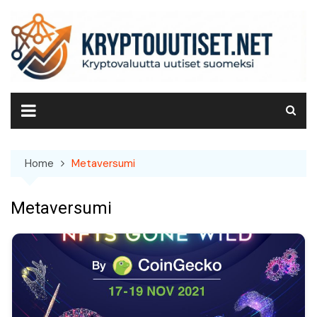
Skip
to
content
Home
Metaversumi
Metaversumi